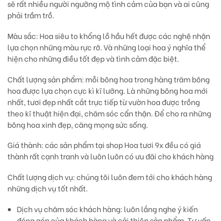
sẽ rất nhiều người ngưỡng mộ tình cảm của bạn và ai cũng
phải trầm trồ.
Màu sắc:
Hoa siêu to khổng lồ hầu hết được các nghệ nhận
lựa chọn những màu rực rỡ. Và những loại hoa ý nghĩa thể
hiện cho những điều tốt đẹp và tình cảm đặc biệt.
Chất lượng sản phẩm:
mỗi bông hoa trong hàng trăm bông
hoa được lựa chọn cực kì kĩ lưỡng. Là những bông hoa mới
nhất, tươi đẹp nhất cắt trực tiếp từ vườn hoa được trồng
theo kĩ thuật hiện đại, chăm sóc cẩn thận. Để cho ra những
bông hoa xinh đẹp, căng mọng sức sống.
Giá thành:
các sản phẩm tại shop Hoa tươi 9x đều có giá
thành rất cạnh tranh và luôn luôn có ưu đãi cho khách hàng
Chất lượng dịch vụ:
chúng tôi luôn đem tới cho khách hàng
những dịch vụ tốt nhất.
Dịch vụ chăm sóc khách hàng: luôn lắng nghe ý kiến
đóng góp của khách hàng và cải thiện sản phẩm. Tư vấn