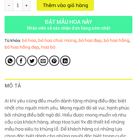
Bó Hoa Cát Tường M237 số lượng
Thêm vào giỏ hàng
ĐẶT MẪU HOA NÀY
Nhân viên sẽ xác nhận đơn hàng sớm nhất
bó hoa
bó hoa chúc mừng
bó hoa đẹp
bó hoa hồng
Từ khóa:
,
,
,
,
bó hoa hồng đẹp
hoa bó
,
MÔ TẢ
Ai khi yêu cũng đều muốn dành tặng những điều đặc biệt
nhất cho người mình yêu. Mong người đó sẽ vui, hạnh phúc
bởi những điều bất ngờ đó. Hiểu được mong muốn và nhu
cầu của khách hàng, shop Hoa tươi 9x đã thiết kế những
mẫu hoa siêu to khủng lồ. Để khách hàng có những lựa
chọn đặc biệt dành cho những người đặc biệt trong cuộc