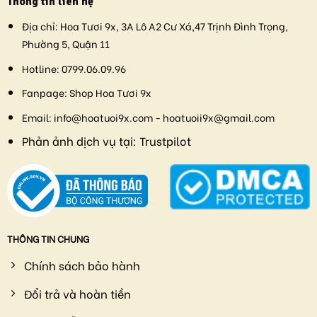
Thông tin liên hệ
Địa chỉ:
Hoa Tươi 9x, 3A Lô A2 Cư Xá,47 Trịnh Đình Trọng,
Phường 5, Quận 11
Hotline:
0799.06.09.96
Fanpage:
Shop Hoa Tươi 9x
Email:
info@hoatuoi9x.com - hoatuoii9x@gmail.com
Phản ảnh dịch vụ tại:
Trustpilot
THÔNG TIN CHUNG
Chính sách bảo hành
Đổi trả và hoàn tiền