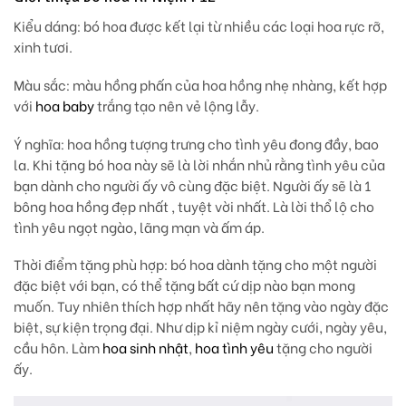
Kiểu dáng: bó hoa được kết lại từ nhiều các loại hoa rực rỡ,
xinh tươi.
Màu sắc
: màu hồng phấn của hoa hồng nhẹ nhàng, kết hợp
với
hoa baby
trắng tạo nên vẻ lộng lẫy.
Ý nghĩa:
hoa hồng tượng trưng cho tình yêu đong đầy, bao
la. Khi tặng bó hoa này sẽ là lời nhắn nhủ rằng tình yêu của
bạn dành cho người ấy vô cùng đặc biệt. Người ấy sẽ là 1
bông hoa hồng đẹp nhất , tuyệt vời nhất. Là lời thổ lộ cho
tình yêu ngọt ngào, lãng mạn và ấm áp.
Thời điểm tặng phù hợp
: bó hoa dành tặng cho một người
đặc biệt với bạn, có thể tặng bất cứ dịp nào bạn mong
muốn. Tuy nhiên thích hợp nhất hãy nên tặng vào ngày đặc
biệt, sự kiện trọng đại. Như dịp kỉ niệm ngày cưới, ngày yêu,
cầu hôn. Làm
hoa sinh nhật
,
hoa tình yêu
tặng cho người
ấy.