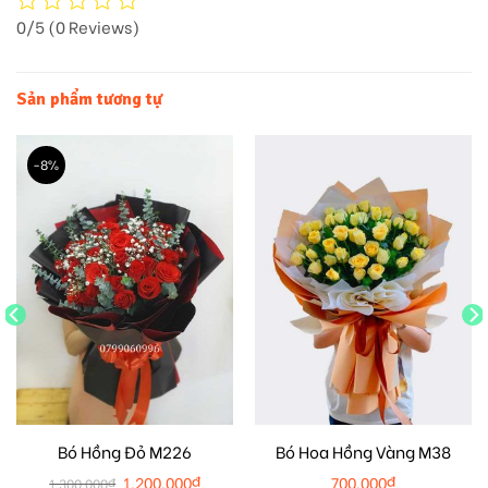
0/5
(0 Reviews)
Sản phẩm tương tự
-8%
Bó Hồng Đỏ M226
Bó Hoa Hồng Vàng M38
1.200.000
₫
700.000
₫
1.300.000
₫