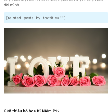
đời mình.
[related_posts_by_tax title=""]
Giới thiệu bó hoa Kỉ Niệm P12