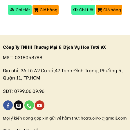
Chi tiết
Giỏ hàng
Chi tiết
Giỏ hàng
Công Ty TNHH Thương Mại & Dịch Vụ Hoa Tươi 9X
MST:
0318058788
Địa chỉ:
3A Lô A2 Cư xá,47 Trịnh ĐÌnh Trọng, Phường 5,
Quận 11, TP.HCM
SĐT:
0799.06.09.96
Mọi ý kiến đóng góp xin gửi về hòm thư:
hoatuoii9x@gmail.com