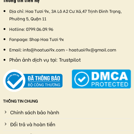
Thông tin liên hệ
Địa chỉ:
Hoa Tươi 9x, 3A Lô A2 Cư Xá,47 Trịnh Đình Trọng,
Phường 5, Quận 11
Hotline:
0799.06.09.96
Fanpage:
Shop Hoa Tươi 9x
Email:
info@hoatuoi9x.com - hoatuoii9x@gmail.com
Phản ảnh dịch vụ tại:
Trustpilot
THÔNG TIN CHUNG
Chính sách bảo hành
Đổi trả và hoàn tiền