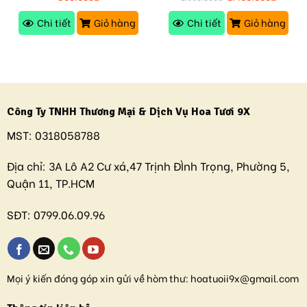
Chi tiết
Giỏ hàng
Chi tiết
Giỏ hàng
Công Ty TNHH Thương Mại & Dịch Vụ Hoa Tươi 9X
MST:
0318058788
Địa chỉ:
3A Lô A2 Cư xá,47 Trịnh ĐÌnh Trọng, Phường 5,
Quận 11, TP.HCM
SĐT:
0799.06.09.96
Mọi ý kiến đóng góp xin gửi về hòm thư:
hoatuoii9x@gmail.com