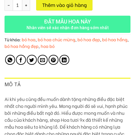
Bó Hoa Cát Tường M237 số lượng
Thêm vào giỏ hàng
ĐẶT MẪU HOA NÀY
Nhân viên sẽ xác nhận đơn hàng sớm nhất
bó hoa
bó hoa chúc mừng
bó hoa đẹp
bó hoa hồng
Từ khóa:
,
,
,
,
bó hoa hồng đẹp
hoa bó
,
MÔ TẢ
Ai khi yêu cũng đều muốn dành tặng những điều đặc biệt
nhất cho người mình yêu. Mong người đó sẽ vui, hạnh phúc
bởi những điều bất ngờ đó. Hiểu được mong muốn và nhu
cầu của khách hàng, shop Hoa tươi 9x đã thiết kế những
mẫu hoa siêu to khủng lồ. Để khách hàng có những lựa
chọn đặc biệt dành cho những người đặc biệt trong cuộc