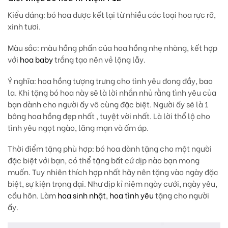
Kiểu dáng: bó hoa được kết lại từ nhiều các loại hoa rực rỡ,
xinh tươi.
Màu sắc
: màu hồng phấn của hoa hồng nhẹ nhàng, kết hợp
với
hoa baby
trắng tạo nên vẻ lộng lẫy.
Ý nghĩa:
hoa hồng tượng trưng cho tình yêu đong đầy, bao
la. Khi tặng bó hoa này sẽ là lời nhắn nhủ rằng tình yêu của
bạn dành cho người ấy vô cùng đặc biệt. Người ấy sẽ là 1
bông hoa hồng đẹp nhất , tuyệt vời nhất. Là lời thổ lộ cho
tình yêu ngọt ngào, lãng mạn và ấm áp.
Thời điểm tặng phù hợp
: bó hoa dành tặng cho một người
đặc biệt với bạn, có thể tặng bất cứ dịp nào bạn mong
muốn. Tuy nhiên thích hợp nhất hãy nên tặng vào ngày đặc
biệt, sự kiện trọng đại. Như dịp kỉ niệm ngày cưới, ngày yêu,
cầu hôn. Làm
hoa sinh nhật
,
hoa tình yêu
tặng cho người
ấy.