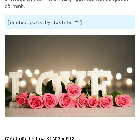
đời mình.
[related_posts_by_tax title=""]
Giới thiệu bó hoa Kỉ Niệm P12