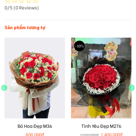
0/5
(0 Reviews)
Sản phẩm tương tự
-10%
Bó Hoa Đẹp M36
Tình Yêu Đẹp M276
800.000
₫
1.400.000
₫
1.550.000
₫