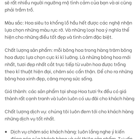
sẽ rất nhiều người ngưỡng mộ tình cảm của bạn và ai cũng
phải trầm trồ.
Màu sắc:
Hoa siêu to khổng lồ hầu hết được các nghệ nhận
lựa chọn những màu rực rỡ. Và những loại hoa ý nghĩa thể
hiện cho những điều tốt đẹp và tình cảm đặc biệt.
Chất lượng sản phẩm:
mỗi bông hoa trong hàng trăm bông
hoa được lựa chọn cực kì kĩ lưỡng. Là những bông hoa mới
nhất, tươi đẹp nhất cắt trực tiếp từ vườn hoa được trồng
theo kĩ thuật hiện đại, chăm sóc cẩn thận. Để cho ra những
bông hoa xinh đẹp, căng mọng sức sống.
Giá thành:
các sản phẩm tại shop Hoa tươi 9x đều có giá
thành rất cạnh tranh và luôn luôn có ưu đãi cho khách hàng
Chất lượng dịch vụ:
chúng tôi luôn đem tới cho khách hàng
những dịch vụ tốt nhất.
Dịch vụ chăm sóc khách hàng: luôn lắng nghe ý kiến
đóng góp của khách hàng và cải thiện sản phẩm. Tư vấn