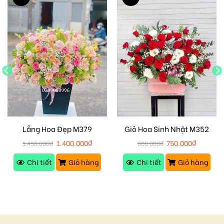
Lẵng Hoa Đẹp M379
Giỏ Hoa Sinh Nhật M352
1.400.000
₫
750.000
₫
1.450.000
₫
800.000
₫
Chi tiết
Giỏ hàng
Chi tiết
Giỏ hàng