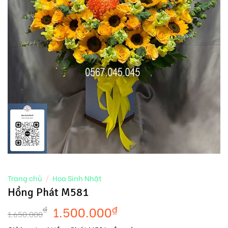
Trang chủ
/
Hoa Sinh Nhật
Hồng Phát M581
1.500.000
₫
₫
1.650.000