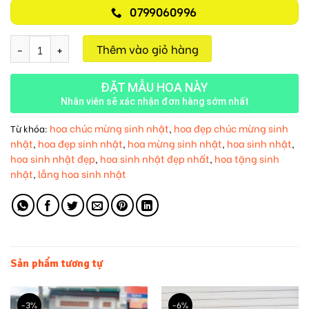
0799060996
Hồng Phát M581 số lượng
Thêm vào giỏ hàng
ĐẶT MẪU HOA NÀY
Nhân viên sẽ xác nhận đơn hàng sớm nhất
hoa chúc mừng sinh nhật
hoa đẹp chúc mừng sinh
Từ khóa:
,
nhật
hoa đẹp sinh nhật
hoa mừng sinh nhật
hoa sinh nhật
,
,
,
,
hoa sinh nhật đẹp
hoa sinh nhật đẹp nhất
hoa tặng sinh
,
,
nhật
lẵng hoa sinh nhật
,
Sản phẩm tương tự
-3%
-6%