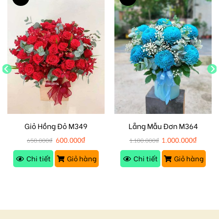
Giỏ Hồng Đỏ M349
Lẵng Mẫu Đơn M364
600.000
₫
1.000.000
₫
650.000
₫
1.100.000
₫
Chi tiết
Giỏ hàng
Chi tiết
Giỏ hàng