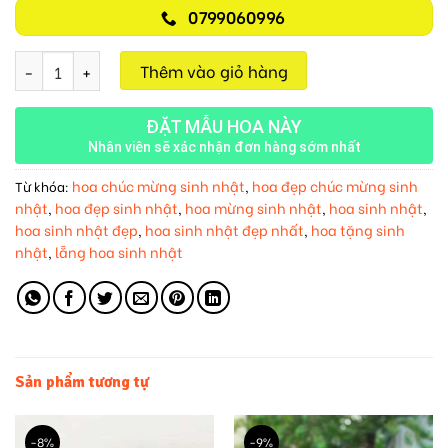
0799060996
Hồng Phát M581 số lượng
Thêm vào giỏ hàng
ĐẶT MẪU HOA NÀY
Nhân viên sẽ xác nhận đơn hàng sớm nhất
hoa chúc mừng sinh nhật
hoa đẹp chúc mừng sinh
Từ khóa:
,
nhật
hoa đẹp sinh nhật
hoa mừng sinh nhật
hoa sinh nhật
,
,
,
,
hoa sinh nhật đẹp
hoa sinh nhật đẹp nhất
hoa tặng sinh
,
,
nhật
lẵng hoa sinh nhật
,
Sản phẩm tương tự
-8%
-9%