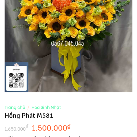
Trang chủ
/
Hoa Sinh Nhật
Hồng Phát M581
1.500.000
₫
₫
1.650.000