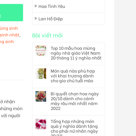
Hoa Tình Yêu
t
Lan Hồ Điệp
ừng sinh
Bài viết mới
sinh nhật
,
ng sinh
Top 10 mẫu hoa mừng
ngày nhà giáo Việt Nam
20 tháng 11 ý nghĩa nhất
Món quà nào phù hợp
với khai trương dành
cho gia chủ tuổi mão
Bí quyết chọn hoa ngày
20/10 dành cho cánh
hờ nhận
mày râu mới nhất năm
2022
a những món
 với người
Tổng hợp những món
quà ý nghĩa dành tặng
cho phái nữ nhân ngày
20/10