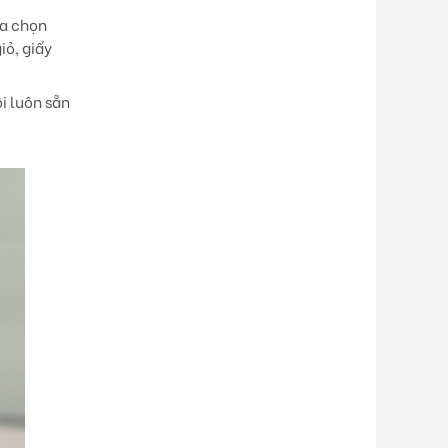
ựa chọn
iỏ, giấy
i luôn sẵn