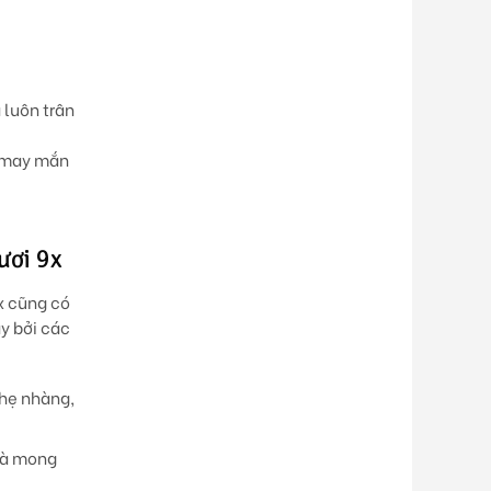
 luôn trân
à may mắn
ươi 9x
x cũng có
y bởi các
nhẹ nhàng,
 và mong