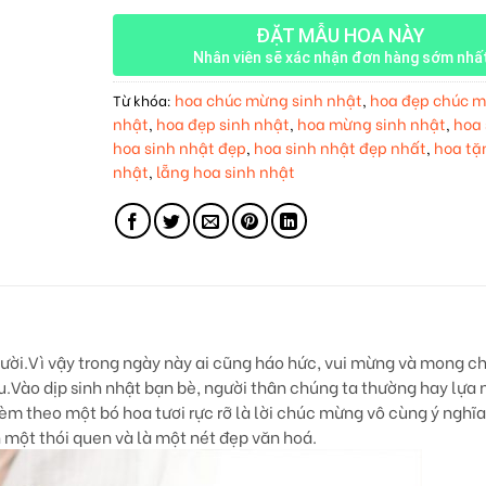
ĐẶT MẪU HOA NÀY
Nhân viên sẽ xác nhận đơn hàng sớm nhấ
hoa chúc mừng sinh nhật
hoa đẹp chúc m
Từ khóa:
,
nhật
hoa đẹp sinh nhật
hoa mừng sinh nhật
hoa 
,
,
,
hoa sinh nhật đẹp
hoa sinh nhật đẹp nhất
hoa tặ
,
,
nhật
lẵng hoa sinh nhật
,
gười.Vì vậy trong ngày này ai cũng háo hức, vui mừng và mong c
u.Vào dịp sinh nhật bạn bè, người thân chúng ta thường hay lự
m theo một bó hoa tươi rực rỡ là lời chúc mừng vô cùng ý nghĩa
h một thói quen và là một nét đẹp văn hoá.