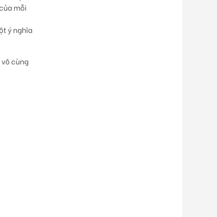
 của mỗi
ột ý nghĩa
ó vô cùng