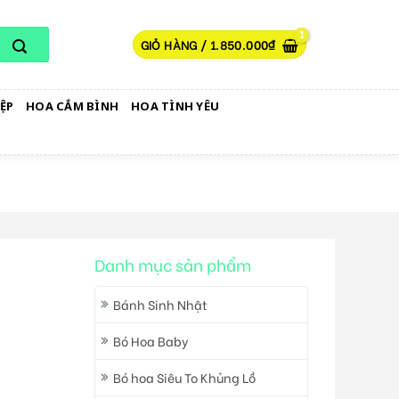
GIỎ HÀNG /
1.850.000
₫
ỆP
HOA CẮM BÌNH
HOA TÌNH YÊU
Danh mục sản phẩm
Bánh Sinh Nhật
Bó Hoa Baby
Bó hoa Siêu To Khủng Lồ