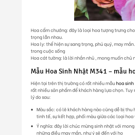
Hoa cẩm chướng
: đây là loại hoa tượng trưng ch
trọng lẫn nhau.
Hoa ly
: thể hiện sự sang trọng, phú quý, may mắ
trong cuộc sống
Hoa cát tường:
là lời nhắn nhủ , mong muốn chủ n
Mẫu Hoa Sinh Nhật M341 – mẫu hoa 
Hiện tại trên thị trường có rất nhiều mẫu
hoa sinh
rất nhiều sản phẩm để khách hàng lựa chọn. Tuy 
lý do sau:
Màu sắc:
có lẽ khách hàng nào cũng dễ bị thu 
tinh tế, sự kết hợp, phối màu giữa các loại hoa
Ý nghĩa:
đây lời chúc mừng sinh nhật với mong 
những điều may mắn, như ý sẽ đến với họ