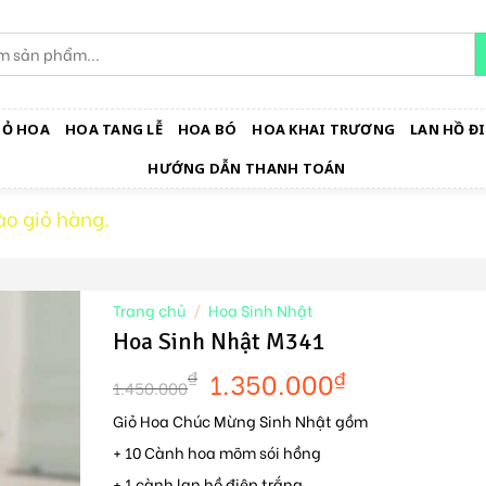
IỎ HOA
HOA TANG LỄ
HOA BÓ
HOA KHAI TRƯƠNG
LAN HỒ ĐI
HƯỚNG DẪN THANH TOÁN
o giỏ hàng.
Trang chủ
/
Hoa Sinh Nhật
Hoa Sinh Nhật M341
1.350.000
₫
₫
1.450.000
Giỏ Hoa Chúc Mừng Sinh Nhật gồm
+ 10 Cành hoa mõm sói hồng
+ 1 cành lan hồ điệp trắng