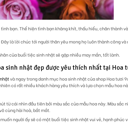
o tình bạn. Thể hiện tình bạn khăng khít, thấu hiểu, chân thành và
n. Đây là lời chúc tới người thân yêu mong họ luôn thành công v
hân của buổi tiệc sinh nhật sẽ gặp nhiều may mắn, tốt lành.
sinh nhật đẹp được yêu thích nhất tại Hoa t
 nhật
và ngay trong danh mục hoa sinh nhật của shop Hoa tươi 9
nhiên có rất nhiều khách hàng yêu thích và lựa chọn mẫu hoa nà
hút từ cái nhìn đầu tiên bởi màu sắc của mẫu hoa này. Màu sắc 
 vô cùng hài hoà, bắt mắt.
muốn người ấy sẽ có một buổi tiệc sinh nhật vui vẻ, hạnh phúc