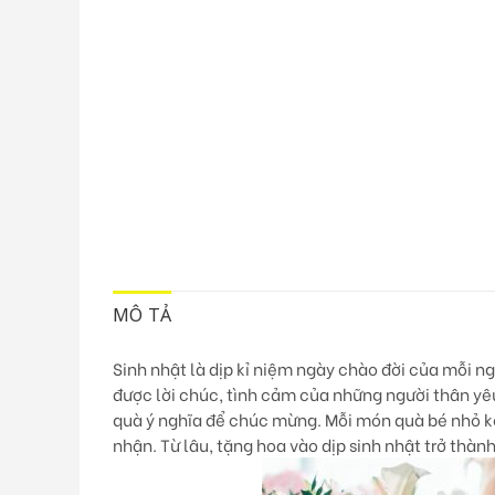
MÔ TẢ
Sinh nhật là dịp kỉ niệm ngày chào đời của mỗi n
được lời chúc, tình cảm của những người thân yê
quà ý nghĩa để chúc mừng. Mỗi món quà bé nhỏ kè
nhận. Từ lâu, tặng hoa vào dịp sinh nhật trở thàn