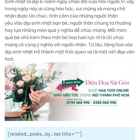
Sinh nhật là dịp kỉ niệm ngày chào đời của mỗi người.Vì vậy
trong ngày này ai cũng háo hức, vui mừng và mong chờ
nhận được lời chúc, tình cảm của những người thân
yêu.Vào dịp sinh nhật bạn bè, người thân chúng ta thường
hay lựa những món quà ý nghĩa để chúc mừng. Mỗi món
quà bé nhỏ kèm theo một bó hoa tươi rực rỡ là lời chúc
mừng vô cùng ý nghĩa với người nhận. Từ lâu, tặng hoa vào
dịp sinh nhật trở thành một thói quen và là một nét đẹp văn
hoá.
[related_posts_by_tax title=""]