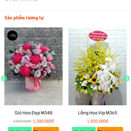
Sản phẩm tương tự
-7%
Giỏ Hoa Đẹp M348
Lẵng Hoa Vip M365
1.300.000
₫
1.850.000
₫
1.400.000
₫