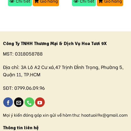
Chi tiết
Giỏ hàng
Chi tiết
Giỏ hàng
Công Ty TNHH Thương Mại & Dịch Vụ Hoa Tươi 9X
MST:
0318058788
Địa chỉ:
3A Lô A2 Cư xá,47 Trịnh ĐÌnh Trọng, Phường 5,
Quận 11, TP.HCM
SĐT:
0799.06.09.96
Mọi ý kiến đóng góp xin gửi về hòm thư:
hoatuoii9x@gmail.com
Thông tin liên hệ