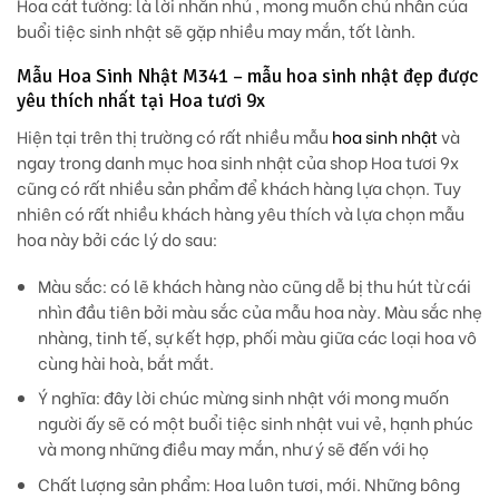
Hoa cát tường:
là lời nhắn nhủ , mong muốn chủ nhân của
buổi tiệc sinh nhật sẽ gặp nhiều may mắn, tốt lành.
Mẫu Hoa Sinh Nhật M341 – mẫu hoa sinh nhật đẹp được
yêu thích nhất tại Hoa tươi 9x
Hiện tại trên thị trường có rất nhiều mẫu
hoa sinh nhật
và
ngay trong danh mục hoa sinh nhật của shop Hoa tươi 9x
cũng có rất nhiều sản phẩm để khách hàng lựa chọn. Tuy
nhiên có rất nhiều khách hàng yêu thích và lựa chọn mẫu
hoa này bởi các lý do sau:
Màu sắc:
có lẽ khách hàng nào cũng dễ bị thu hút từ cái
nhìn đầu tiên bởi màu sắc của mẫu hoa này. Màu sắc nhẹ
nhàng, tinh tế, sự kết hợp, phối màu giữa các loại hoa vô
cùng hài hoà, bắt mắt.
Ý nghĩa:
đây lời chúc mừng sinh nhật với mong muốn
người ấy sẽ có một buổi tiệc sinh nhật vui vẻ, hạnh phúc
và mong những điều may mắn, như ý sẽ đến với họ
Chất lượng sản phẩm:
Hoa luôn tươi, mới. Những bông