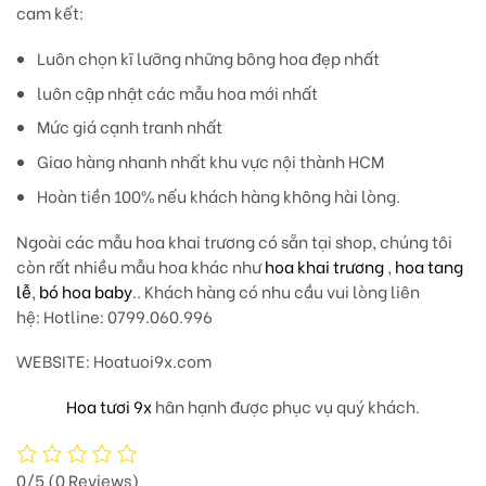
cam kết:
Luôn chọn kĩ lưỡng những bông hoa đẹp nhất
luôn cập nhật các mẫu hoa mới nhất
Mức giá cạnh tranh nhất
Giao hàng nhanh nhất khu vực nội thành HCM
Hoàn tiền 100% nếu khách hàng không hài lòng.
Ngoài các mẫu hoa khai trương có sẵn tại shop, chúng tôi
còn rất nhiều mẫu hoa khác như
hoa khai trương
,
hoa tang
lễ
,
bó hoa baby
.. Khách hàng có nhu cầu vui lòng liên
hệ: Hotline: 0799.060.996
WEBSITE: Hoatuoi9x.com
Hoa tươi 9x
hân hạnh được phục vụ quý khách.
0/5
(0 Reviews)