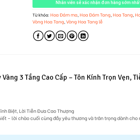
Nhân viên sẽ xác nhận đơn hàng sớm nhấ
Hoa Đám ma
Hoa Đám Tang
Hoa Tang
Ho
Từ khóa:
,
,
,
Vòng Hoa Tang
Vòng Hoa Tang lễ
,
 Vàng 3 Tầng Cao Cấp – Tôn Kính Trọn Vẹn, Ti
ĩnh Biệt, Lời Tiễn Đưa Cao Thượng
hiết – lời chào cuối cùng đầy yêu thương và trân trọng dành cho