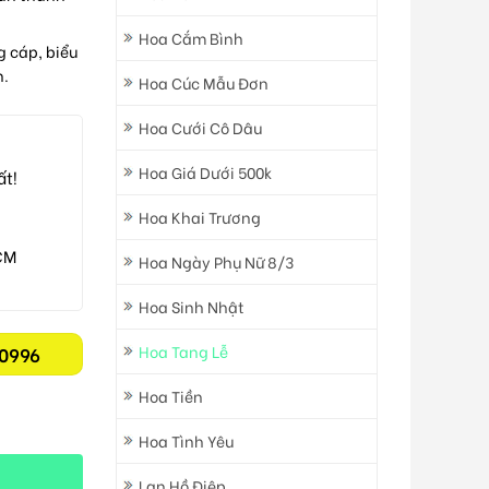
Hoa Cắm Bình
g cáp, biểu
n.
Hoa Cúc Mẫu Đơn
Hoa Cưới Cô Dâu
Hoa Giá Dưới 500k
ất!
Hoa Khai Trương
CM
Hoa Ngày Phụ Nữ 8/3
Hoa Sinh Nhật
Hoa Tang Lễ
0996
Hoa Tiền
Hoa Tình Yêu
Lan Hồ Điệp