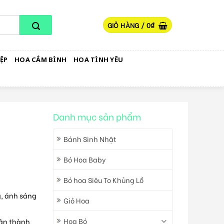
GIỎ HÀNG /
0
₫
ỆP
HOA CẮM BÌNH
HOA TÌNH YÊU
Danh mục sản phẩm
Bánh Sinh Nhật
Bó Hoa Baby
Bó hoa Siêu To Khủng Lồ
ng, ánh sáng
Giỏ Hoa
Hoa Bó
hân thành