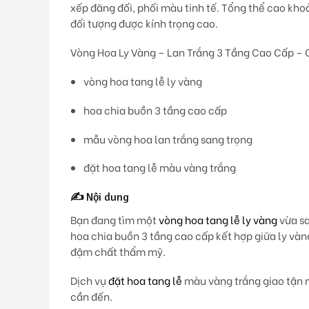
xếp đăng đối, phối màu tinh tế. Tổng thể cao kh
đối tượng được kính trọng cao.
Vòng Hoa Ly Vàng – Lan Trắng 3 Tầng Cao Cấp – 
vòng hoa tang lễ ly vàng
hoa chia buồn 3 tầng cao cấp
mẫu vòng hoa lan trắng sang trọng
đặt hoa tang lễ màu vàng trắng
✍️
Nội dung
Bạn đang tìm một
vòng hoa tang lễ ly vàng
vừa sa
hoa chia buồn 3 tầng cao cấp
kết hợp giữa
ly vàn
đậm chất thẩm mỹ.
Dịch vụ
đặt hoa tang lễ
màu vàng trắng
giao tận 
cần đến.