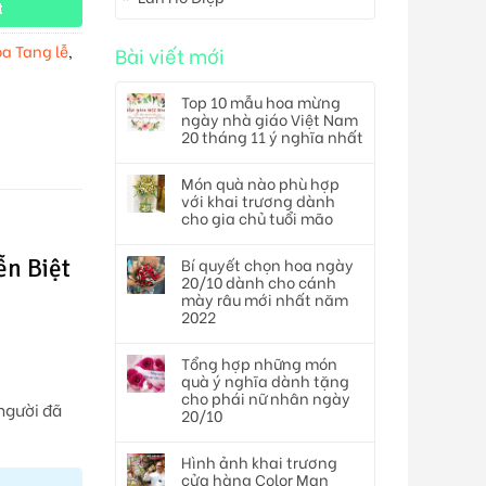
t
a Tang lễ
Bài viết mới
,
Top 10 mẫu hoa mừng
ngày nhà giáo Việt Nam
20 tháng 11 ý nghĩa nhất
Món quà nào phù hợp
với khai trương dành
cho gia chủ tuổi mão
Bí quyết chọn hoa ngày
ễn Biệt
20/10 dành cho cánh
mày râu mới nhất năm
2022
Tổng hợp những món
quà ý nghĩa dành tặng
cho phái nữ nhân ngày
 người đã
20/10
Hình ảnh khai trương
cửa hàng Color Man