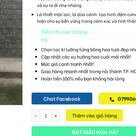
và sự ra đi nhẹ nhàng.
Lá thiết mộc lan, lá dừa cảnh
: tạo hình đệm cứn
hiện cho sự bền vững trong cảm xúc và tình thâ
Tiêu chí của chúng
tôi
Chọn lọc kĩ lưỡng từng bông hoa tươi đẹp nh
Cập nhật các xu hướng hoa cưới mới nhất!
Mức giá cạnh tranh nhất!
Giao hàng nhanh nhất trong nội thành TP. H
Hoàn tiền 100% nếu bạn không hài lòng
Chat Facebook
079906
Ánh Sáng Vĩnh Biệt M123 số lượng
Thêm vào giỏ hàng
ĐẶT MẪU HOA NÀY