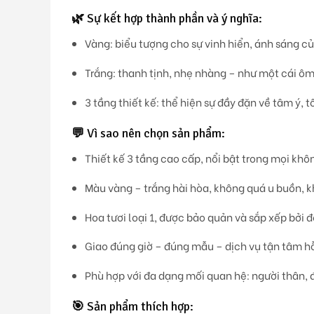
🌿
Sự kết hợp thành phần và ý nghĩa:
Vàng
: biểu tượng cho sự vinh hiển, ánh sáng củ
Trắng
: thanh tịnh, nhẹ nhàng – như một cái ôm
3 tầng thiết kế
: thể hiện sự đầy đặn về tâm ý, t
💬
Vì sao nên chọn sản phẩm:
Thiết kế 3 tầng cao cấp, nổi bật trong mọi khôn
Màu vàng – trắng hài hòa, không quá u buồn, k
Hoa tươi loại 1, được bảo quản và sắp xếp bởi 
Giao đúng giờ – đúng mẫu – dịch vụ tận tâm hỗ
Phù hợp với đa dạng mối quan hệ: người thân, 
🎯
Sản phẩm thích hợp: