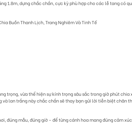
oảng
1.8m
, dựng chắc chắn, cực kỳ phù hợp cho các lễ tang có q
Chia Buồn Thanh Lịch, Trang Nghiêm Và Tinh Tế
ng trọng, vừa thể hiện sự kính trọng sâu sắc trong giờ phút chia
g và lan trắng
này chắc chắn sẽ thay bạn gửi lời tiễn biệt chân t
nơi, đúng mẫu, đúng giờ – để từng cánh hoa mang đúng cảm xúc