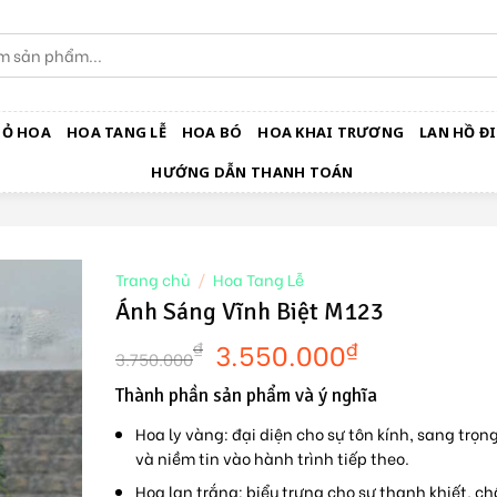
IỎ HOA
HOA TANG LỄ
HOA BÓ
HOA KHAI TRƯƠNG
LAN HỒ ĐI
HƯỚNG DẪN THANH TOÁN
Trang chủ
/
Hoa Tang Lễ
Ánh Sáng Vĩnh Biệt M123
3.550.000
₫
₫
3.750.000
Thành phần sản phẩm và ý nghĩa
Hoa ly vàng
: đại diện cho sự tôn kính, sang trọ
và niềm tin vào hành trình tiếp theo.
Hoa lan trắng
: biểu trưng cho sự thanh khiết, c