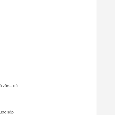
mà vẫn… có
được sắp