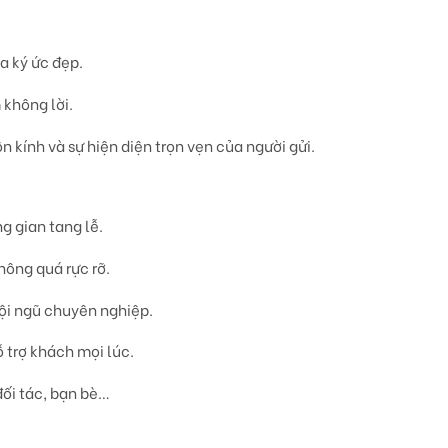
a ký ức đẹp.
 không lời.
ôn kính và sự hiện diện trọn vẹn của người gửi.
g gian tang lễ.
hông quá rực rỡ.
đội ngũ chuyên nghiệp.
 trợ khách mọi lúc.
đối tác, bạn bè…