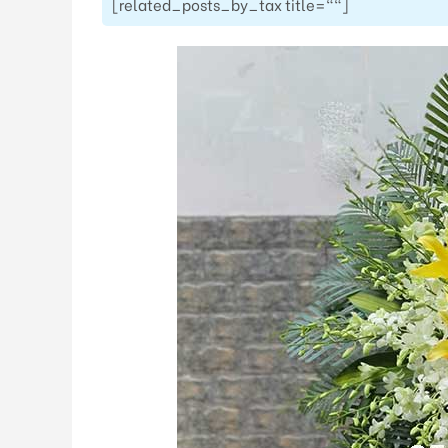
[related_posts_by_tax title=""]