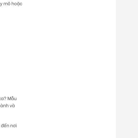
uy mô hoặc
 xa? Mẫu
hành và
 đến nơi