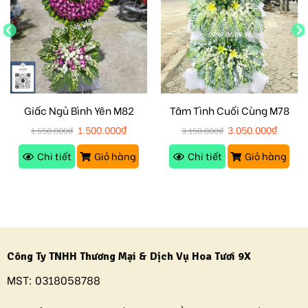
Giấc Ngủ Bình Yên M82
Tâm Tình Cuối Cùng M78
1.500.000
₫
3.050.000
₫
1.550.000
₫
3.150.000
₫
Chi tiết
Giỏ hàng
Chi tiết
Giỏ hàng
Công Ty TNHH Thương Mại & Dịch Vụ Hoa Tươi 9X
MST:
0318058788