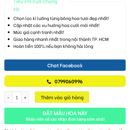
Tiêu chí của chúng
tôi
Chọn lọc kĩ lưỡng từng bông hoa tươi đẹp nhất!
Cập nhật các xu hướng hoa cưới mới nhất!
Mức giá cạnh tranh nhất!
Giao hàng nhanh nhất trong nội thành TP. HCM
Hoàn tiền 100% nếu bạn không hài lòng
Chat Facebook
0799060996
Hành Trình Thanh Sắc M115 số lượng
Thêm vào giỏ hàng
ĐẶT MẪU HOA NÀY
Nhân viên sẽ xác nhận đơn hàng sớm nhất