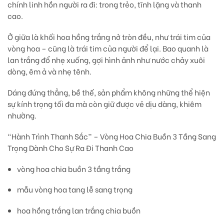
chính linh hồn người ra đi: trong trẻo, tĩnh lặng và thanh
cao.
Ở giữa là khối
hoa hồng trắng nở tròn đều
, như trái tim của
vòng hoa – cũng là trái tim của người để lại. Bao quanh là
lan trắng đổ nhẹ xuống
, gợi hình ảnh như nước chảy xuôi
dòng, êm ả và nhẹ tênh.
Dáng đứng thẳng, bề thế, sản phẩm không những
thể hiện
sự kính trọng tối đa
mà còn giữ được
vẻ dịu dàng, khiêm
nhường
.
“Hành Trình Thanh Sắc” – Vòng Hoa Chia Buồn 3 Tầng Sang
Trọng Dành Cho Sự Ra Đi Thanh Cao
vòng hoa chia buồn 3 tầng trắng
mẫu vòng hoa tang lễ sang trọng
hoa hồng trắng lan trắng chia buồn