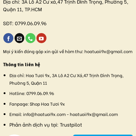
Địa chỉ:
3A Lô A2 Cư xá,47 Trịnh ĐÌnh Trọng, Phường 5,
Quận 11, TP.HCM
SĐT:
0799.06.09.96
Mọi ý kiến đóng góp xin gửi về hòm thư:
hoatuoii9x@gmail.com
Thông tin liên hệ
Địa chỉ:
Hoa Tươi 9x, 3A Lô A2 Cư Xá,47 Trịnh Đình Trọng,
Phường 5, Quận 11
Hotline:
0799.06.09.96
Fanpage:
Shop Hoa Tươi 9x
Email:
info@hoatuoi9x.com - hoatuoii9x@gmail.com
Phản ảnh dịch vụ tại:
Trustpilot