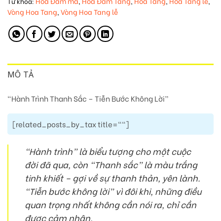
Hoa Đám ma
Hoa Đám Tang
Hoa Tang
Hoa Tang lễ
Từ khóa:
,
,
,
,
Vòng Hoa Tang
Vòng Hoa Tang lễ
,
MÔ TẢ
“Hành Trình Thanh Sắc – Tiễn Bước Không Lời”
[related_posts_by_tax title=""]
“Hành trình” là biểu tượng cho một cuộc
đời đã qua, còn “Thanh sắc” là màu trắng
tinh khiết – gợi về sự thanh thản, yên lành.
“Tiễn bước không lời” vì đôi khi,
những điều
quan trọng nhất không cần nói ra, chỉ cần
được cảm nhận
.