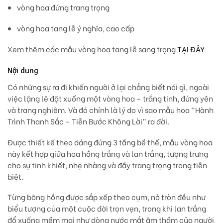
vòng hoa đứng trang trọng
vòng hoa tang lễ ý nghĩa, cao cấp
Xem thêm các mẫu vòng hoa tang lễ sang trọng
TẠI ĐÂY
Nội dung
Có những sự ra đi khiến người ở lại chẳng biết nói gì, ngoài
việc lặng lẽ đặt xuống một vòng hoa –
trắng tinh, đứng yên
và trang nghiêm.
Và đó chính là lý do vì sao mẫu hoa
“Hành
Trình Thanh Sắc – Tiễn Bước Không Lời”
ra đời.
Được thiết kế theo
dáng đứng 3 tầng bề thế
, mẫu vòng hoa
này kết hợp giữa
hoa hồng trắng
và
lan trắng
, tượng trưng
cho sự tinh khiết, nhẹ nhàng và đầy trang trọng trong tiễn
biệt.
Từng bông hồng được sắp xếp theo cụm, nở tròn đều như
biểu tượng của một cuộc đời trọn vẹn
, trong khi lan trắng
đổ xuống mềm mại như
dòng nước mắt âm thầm của người