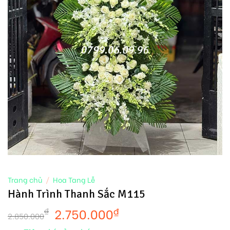
Trang chủ
/
Hoa Tang Lễ
Hành Trình Thanh Sắc M115
2.750.000
₫
₫
2.850.000