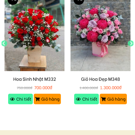
Hoa Sinh Nhật M332
Giỏ Hoa Đẹp M348
700.000
₫
1.300.000
₫
750.000
₫
1.400.000
₫
Chi tiết
Giỏ hàng
Chi tiết
Giỏ hàng