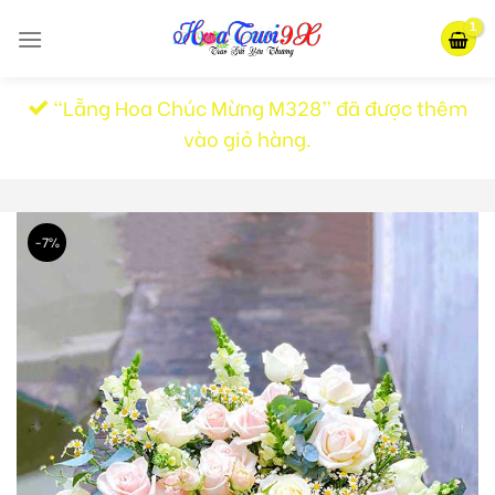
Skip
to
content
“Lẵng Hoa Chúc Mừng M328” đã được thêm
vào giỏ hàng.
-7%