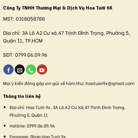
Công Ty TNHH Thương Mại & Dịch Vụ Hoa Tươi 9X
MST:
0318058788
Địa chỉ:
3A Lô A2 Cư xá,47 Trịnh ĐÌnh Trọng, Phường 5,
Quận 11, TP.HCM
SĐT:
0799.06.09.96
Mọi ý kiến đóng góp xin gửi về hòm thư:
hoatuoii9x@gmail.com
Thông tin liên hệ
Địa chỉ:
Hoa Tươi 9x, 3A Lô A2 Cư Xá,47 Trịnh Đình Trọng,
Phường 5, Quận 11
Hotline:
0799.06.09.96
Fanpage:
Shop Hoa Tươi 9x