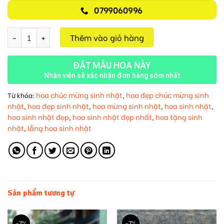
0799060996
Giỏ Hoa Tươi M307 số lượng
Thêm vào giỏ hàng
ĐẶT MẪU HOA NÀY
Nhân viên sẽ xác nhận đơn hàng sớm nhất
hoa chúc mừng sinh nhật
hoa đẹp chúc mừng sinh
Từ khóa:
,
nhật
hoa đẹp sinh nhật
hoa mừng sinh nhật
hoa sinh nhật
,
,
,
,
hoa sinh nhật đẹp
hoa sinh nhật đẹp nhất
hoa tặng sinh
,
,
nhật
lẵng hoa sinh nhật
,
Sản phẩm tương tự
-7%
-7%