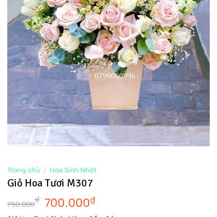
Trang chủ
/
Hoa Sinh Nhật
Giỏ Hoa Tươi M307
700.000
₫
₫
750.000