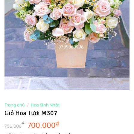
Trang chủ
/
Hoa Sinh Nhật
Giỏ Hoa Tươi M307
700.000
₫
₫
750.000