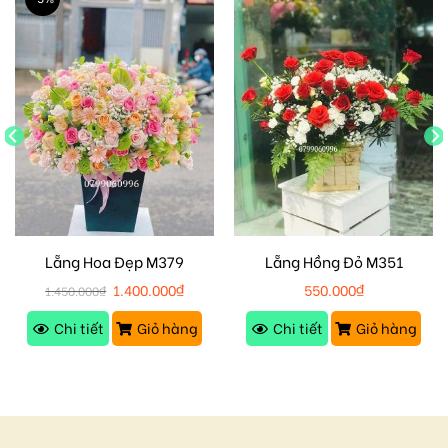
Lẵng Hoa Đẹp M379
Lẵng Hồng Đỏ M351
1.400.000
₫
550.000
₫
1.450.000
₫
Chi tiết
Giỏ hàng
Chi tiết
Giỏ hàng