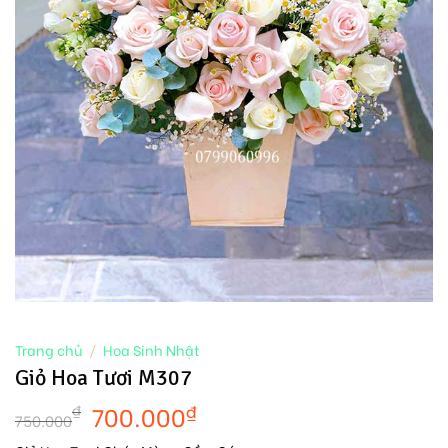
Trang chủ
/
Hoa Sinh Nhật
Giỏ Hoa Tươi M307
700.000
₫
₫
750.000