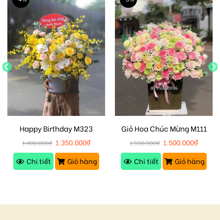
Happy Birthday M323
Giỏ Hoa Chúc Mừng M111
1.350.000
₫
1.500.000
₫
1.400.000
₫
1.550.000
₫
Chi tiết
Giỏ hàng
Chi tiết
Giỏ hàng