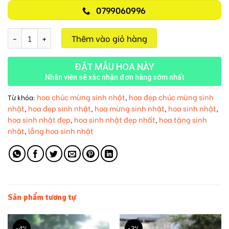
0799060996
Giỏ Hoa Tươi M307 số lượng
Thêm vào giỏ hàng
ĐẶT MẪU HOA NÀY
Nhân viên sẽ xác nhận đơn hàng sớm nhất
hoa chúc mừng sinh nhật
hoa đẹp chúc mừng sinh
Từ khóa:
,
nhật
hoa đẹp sinh nhật
hoa mừng sinh nhật
hoa sinh nhật
,
,
,
,
hoa sinh nhật đẹp
hoa sinh nhật đẹp nhất
hoa tặng sinh
,
,
nhật
lẵng hoa sinh nhật
,
Sản phẩm tương tự
-4%
-3%