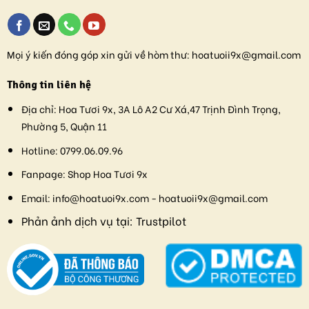
Mọi ý kiến đóng góp xin gửi về hòm thư:
hoatuoii9x@gmail.com
Thông tin liên hệ
Địa chỉ:
Hoa Tươi 9x, 3A Lô A2 Cư Xá,47 Trịnh Đình Trọng,
Phường 5, Quận 11
Hotline:
0799.06.09.96
Fanpage:
Shop Hoa Tươi 9x
Email:
info@hoatuoi9x.com - hoatuoii9x@gmail.com
Phản ảnh dịch vụ tại:
Trustpilot