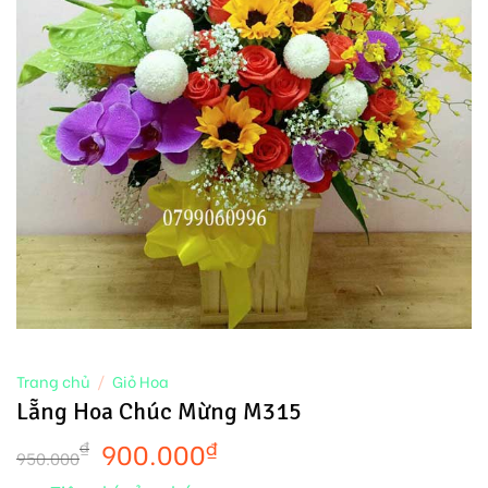
Trang chủ
/
Giỏ Hoa
Lẵng Hoa Chúc Mừng M315
900.000
₫
₫
950.000