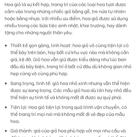
Hoa giỏ là sự kết hợp, trang trí của các loại hoa tươi được
cắm vào trong những chiếc giỏ bằng gỗ, tre nứa tự nhiên
hoặc bằng nhựa. Với nhiều ưu điểm, hoa giỏ được sử dụng
nhiều trong các bữa tiệc sinh nhật, khai trương, hay dành
tặng cho những người thân yêu.
Thiết kế gọn gàng, linh hoạt:
hoa giỏ vô cùng tiện lợi có
thể bày trên bàn, hay bất cứ khu vực nào mà không cần
giá, kệ đỡ. Giỏ hoa vẫn giữ được kiểu dáng như lúc ban
đầu dù bày biện, trang trí ở bất cứ đâu dù không gian nhỏ
hẹp cũng vô cùng phù hợp.
Sang trọng, tinh tế:
giỏ hoa nhỏ xinh nhưng vẫn thể hiện
được sự sang trọng. Các mẫu giỏ hoa dù lớn hay nhỏ đều
thể hiện sự tinh tế và không mất đi được sự quý phái.
Tiện lợi
: Hoa giỏ tiện lợi trong quá trình vận chuyển, có
thể trang trí mọi nơi mà không mất đi vẻ đẹp của mẫu
hoa.
Giá thành:
giá của giỏ hoa phù hợp với mọi nhu cầu và