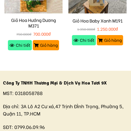
Giỏ Hoa Hướng Dương
Giỏ Hoa Baby Xanh M191
M371
1.250.000
₫
1.350.000
₫
700.000
₫
750.000
₫
Chi tiết
Giỏ hàng
Chi tiết
Giỏ hàng
Công Ty TNHH Thương Mại & Dịch Vụ Hoa Tươi 9X
MST:
0318058788
Địa chỉ:
3A Lô A2 Cư xá,47 Trịnh ĐÌnh Trọng, Phường 5,
Quận 11, TP.HCM
SĐT:
0799.06.09.96