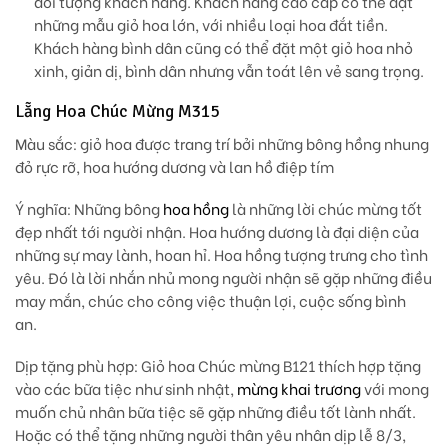
đối tượng khách hàng. Khách hàng cao cấp có thể đặt
những mẫu giỏ hoa lớn, với nhiều loại hoa đắt tiền.
Khách hàng bình dân cũng có thể đặt một giỏ hoa nhỏ
xinh, giản dị, bình dân nhưng vẫn toát lên vẻ sang trọng.
Lẵng Hoa Chúc Mừng M315
Màu sắc:
giỏ hoa được trang trí bởi những bông hồng nhung
đỏ rực rỡ, hoa hướng dương và lan hồ điệp tím
Ý nghĩa:
Những bông
hoa hồng
là những lời chúc mừng tốt
đẹp nhất tới người nhận. Hoa hướng dương là đại diện của
những sự may lành, hoan hỉ. Hoa hồng tượng trưng cho tình
yêu. Đó là lời nhắn nhủ mong người nhận sẽ gặp những điều
may mắn, chúc cho công việc thuận lợi, cuộc sống bình
an.
Dịp tặng phù hợp
: Giỏ hoa Chúc mừng B121 thích hợp tặng
vào các bữa tiệc như sinh nhật,
mừng khai trương
với mong
muốn chủ nhân bữa tiệc sẽ gặp những điều tốt lành nhất.
Hoặc có thể tặng những người thân yêu nhân dịp lễ 8/3,