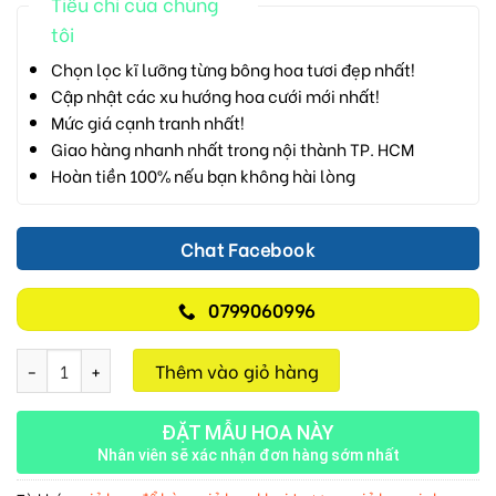
Tiêu chí của chúng
tôi
Chọn lọc kĩ lưỡng từng bông hoa tươi đẹp nhất!
Cập nhật các xu hướng hoa cưới mới nhất!
Mức giá cạnh tranh nhất!
Giao hàng nhanh nhất trong nội thành TP. HCM
Hoàn tiền 100% nếu bạn không hài lòng
Chat Facebook
0799060996
Lẵng Hoa Chúc Mừng M315 số lượng
Thêm vào giỏ hàng
ĐẶT MẪU HOA NÀY
Nhân viên sẽ xác nhận đơn hàng sớm nhất