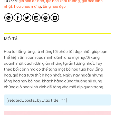
giỏ hoa để bàn
giỏ hoa khai trương
giỏ hoa sinh
Từ khóa:
,
,
nhật
hoa chúc mừng
lẵng hoa đẹp
,
,
MÔ TẢ
Hoa là tiếng lòng, là những lời chúc tốt đẹp nhất giúp bạn
thể hiện tình cảm của mình dành cho mọi người xung
quanh một cách đơn giản nhưng lại ấn tượng nhất. Tuỳ
theo bối cảnh mà có thể tặng một bó hoa tươi hay lẵng
hoa, giỏ hoa tươi thích hợp nhất. Ngày nay ngoài những
lẵng hoa hay bó hoa, khách hàng cũng thường sử dụng
những giỏ hoa xinh xinh để tặng vào mỗi dịp quan trọng.
[related_posts_by_tax title=""]