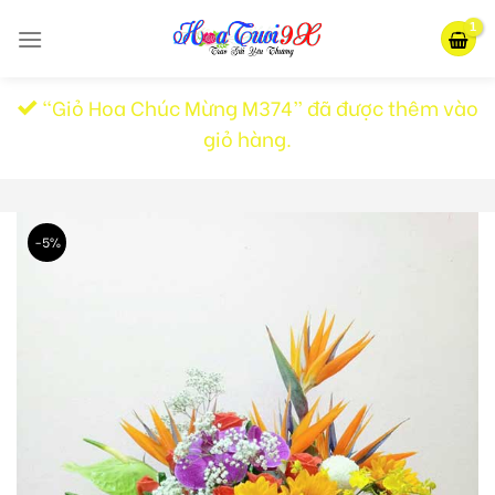
Skip
to
content
“Giỏ Hoa Chúc Mừng M374” đã được thêm vào
giỏ hàng.
-5%