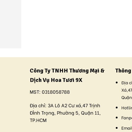
Công Ty TNHH Thương Mại &
Thông 
Dịch Vụ Hoa Tươi 9X
Địa c
Xá,47
MST:
0318058788
Quận
Địa chỉ:
3A Lô A2 Cư xá,47 Trịnh
Hotli
ĐÌnh Trọng, Phường 5, Quận 11,
Fanp
TP.HCM
Email