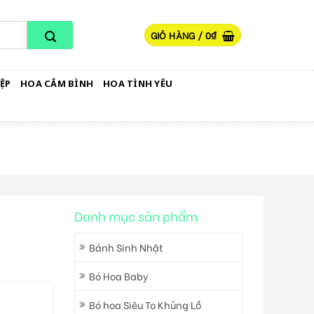
GIỎ HÀNG /
0
₫
ỆP
HOA CẮM BÌNH
HOA TÌNH YÊU
Danh mục sản phẩm
Bánh Sinh Nhật
Bó Hoa Baby
Bó hoa Siêu To Khủng Lồ