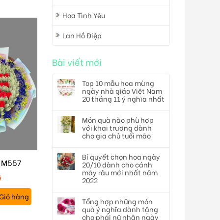
Hoa Tình Yêu
Lan Hồ Điệp
Bài viết mới
Top 10 mẫu hoa mừng
ngày nhà giáo Việt Nam
20 tháng 11 ý nghĩa nhất
Món quà nào phù hợp
với khai trương dành
cho gia chủ tuổi mão
Bí quyết chọn hoa ngày
n M557
20/10 dành cho cánh
mày râu mới nhất năm
ệ
2022
Giỏ hàng
Tổng hợp những món
quà ý nghĩa dành tặng
cho phái nữ nhân ngày