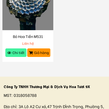
Bó Hoa Tiền M531
Liên hệ
Chi tiết
Giỏ hàng
Công Ty TNHH Thương Mại & Dịch Vụ Hoa Tươi 9X
MST:
0318058788
Địa chỉ:
3A Lô A2 Cư xá,47 Trịnh ĐÌnh Trọng, Phường 5,