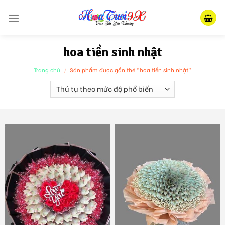
Skip
to
content
hoa tiền sinh nhật
Trang chủ
/
Sản phẩm được gắn thẻ “hoa tiền sinh nhật”