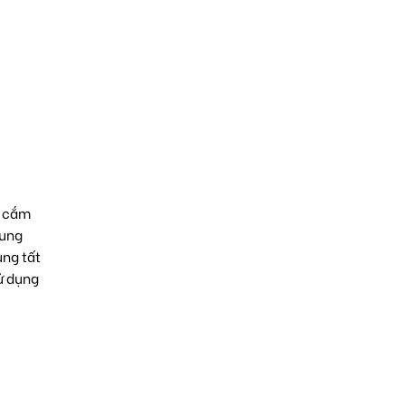
ã cắm
rung
ụng tất
sử dụng