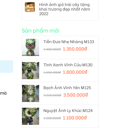
Hình ảnh giỏ trái cây tặng
khai trương đẹp nhất năm
2022
Sản phẩm mới
Tiễn Đưa Nhẹ Nhàng M133
1.350.000
₫
1.400.000
₫
Tĩnh Xanh Vĩnh Cửu M130
1.800.000
₫
1.850.000
₫
Bạch Ảnh Vĩnh Yên M125
t mà
3.500.000
₫
3.550.000
₫
Nguyệt Ảnh Ly Khúc M124
1.100.000
₫
1.200.000
₫