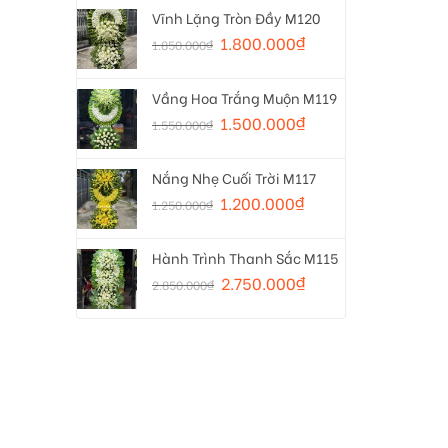
Vĩnh Lặng Tròn Đầy M120
1.800.000
₫
1.850.000
₫
Vầng Hoa Trắng Muộn M119
1.500.000
₫
1.550.000
₫
Nắng Nhẹ Cuối Trời M117
1.200.000
₫
1.250.000
₫
Hành Trình Thanh Sắc M115
2.750.000
₫
2.850.000
₫