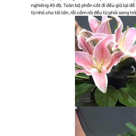
nghiêng 45 độ. Toàn bộ phần cắt đi đều giữ lại đ
từ nhỏ cho tới lớn, rồi cắm rải đều từ phải sang t