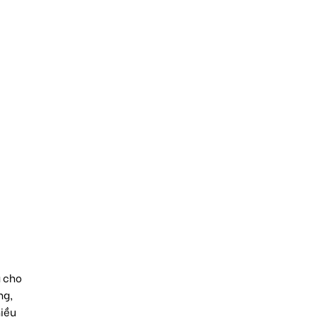
á cho
ng,
hiều