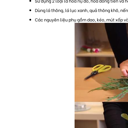
Sử dụng 2 loại là hoa nụ đỏ, hoa đồng tiền và 
Dùng lá thông, lá lục xanh, quả thông khô, nến 
Các nguyên liệu phụ gồm dao, kéo, mút xốp và