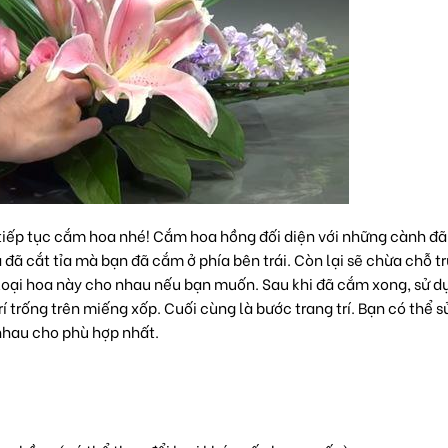
 tiếp tục cắm hoa nhé! Cắm hoa hồng đối diện với những cành đ
đã cắt tỉa mà bạn đã cắm ở phía bên trái. Còn lại sẽ chừa chỗ t
2 loại hoa này cho nhau nếu bạn muốn. Sau khi đã cắm xong, sử d
 trống trên miếng xốp. Cuối cùng là bước trang trí. Bạn có thể 
 nhau cho phù hợp nhất.