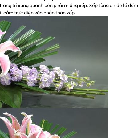
ể trang trí xung quanh bên phải miếng xốp. Xếp từng chiếc lá đố
rái, cắm trực diện vào phần thân xốp.