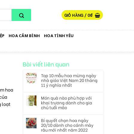
GIỎ HÀNG /
0
₫
ỆP
HOA CẮM BÌNH
HOA TÌNH YÊU
Bài viết liên quan
Top 10 mẫu hoa mừng ngày
nhà giáo Việt Nam 20 tháng
11 ý nghĩa nhất
cắm hoa
 của
Món quà nào phù hợp với
khai trương dành cho gia
 loạt
chủ tuổi mão
Bí quyết chọn hoa ngày
20/10 dành cho cánh mày
râu mới nhất năm 2022