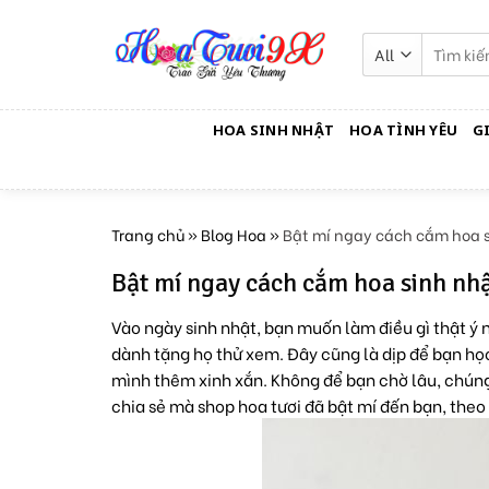
Skip
to
Tìm
kiếm:
content
HOA SINH NHẬT
HOA TÌNH YÊU
G
Trang chủ
»
Blog Hoa
»
Bật mí ngay cách cắm hoa s
Bật mí ngay cách cắm hoa sinh nhậ
Vào ngày sinh nhật, bạn muốn làm điều gì thật ý
dành tặng họ thử xem. Đây cũng là dịp để bạn học
mình thêm xinh xắn. Không để bạn chờ lâu, chúng
chia sẻ mà shop hoa tươi đã bật mí đến bạn, theo