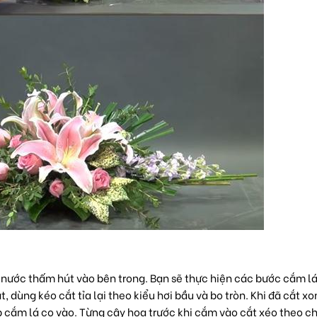
 nước thấm hút vào bên trong. Bạn sẽ thực hiện các bước cắm l
 dùng kéo cắt tỉa lại theo kiểu hơi bầu và bo tròn. Khi đã cắt xo
ốp cắm lá cọ vào. Từng cây hoa trước khi cắm vào cắt xéo theo c