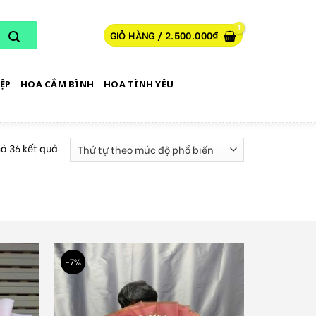
GIỎ HÀNG /
2.500.000
₫
ỆP
HOA CẮM BÌNH
HOA TÌNH YÊU
cả 36 kết quả
-7%