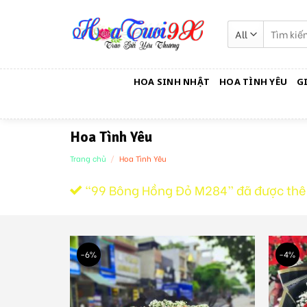
Skip
to
Tìm
kiếm:
content
HOA SINH NHẬT
HOA TÌNH YÊU
G
Hoa Tình Yêu
Trang chủ
/
Hoa Tình Yêu
“99 Bông Hồng Đỏ M284” đã được thê
-6%
-4%