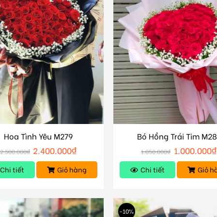
Hoa Tình Yêu M279
Bó Hồng Trái Tim M28
2.400.000
₫
1.000.000
₫
2.500.000
₫
1.050.000
₫
Chi tiết
Giỏ hàng
Chi tiết
Giỏ h
-10%