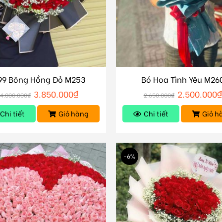
99 Bông Hồng Đỏ M253
Bó Hoa Tình Yêu M26
3.850.000
₫
2.500.000
4.000.000
₫
2.650.000
₫
Chi tiết
Giỏ hàng
Chi tiết
Giỏ h
-6%