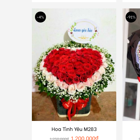
-4%
-91%
Hoa Tình Yêu M283
1.200.000
₫
1.250.000
₫