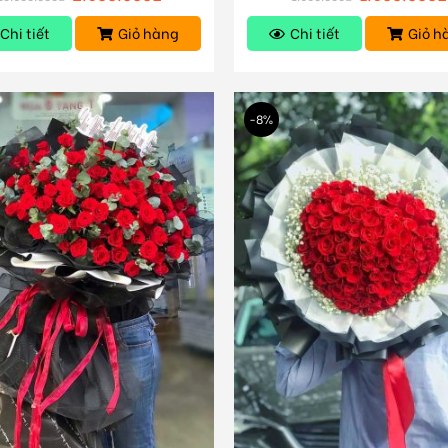
Chi tiết
Giỏ hàng
Chi tiết
Giỏ h
-8%