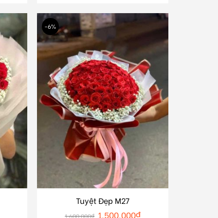
-6%
Tuyệt Đẹp M27
1.500.000
₫
1.600.000
₫