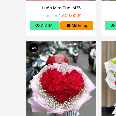
Luôn Mỉm Cười M35
1.600.000
₫
1.650.000
₫
Chi tiết
Giỏ hàng
-6%