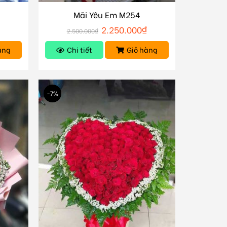
Mãi Yêu Em M254
2.250.000
₫
2.500.000
₫
àng
Chi tiết
Giỏ hàng
-7%