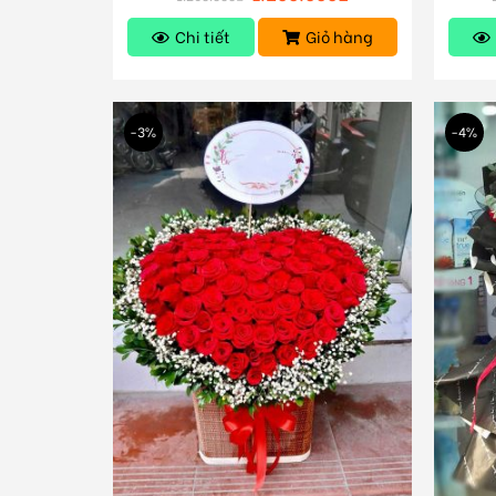
Chi tiết
Giỏ hàng
-3%
-4%