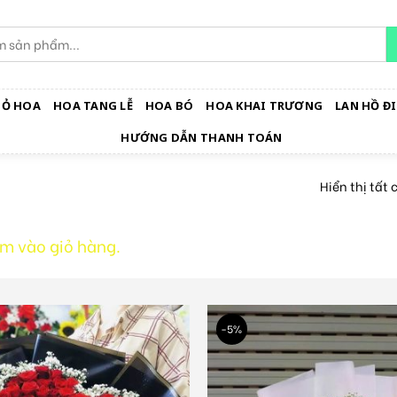
IỎ HOA
HOA TANG LỄ
HOA BÓ
HOA KHAI TRƯƠNG
LAN HỒ ĐI
HƯỚNG DẪN THANH TOÁN
Hiển thị tất 
m vào giỏ hàng.
-5%