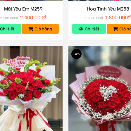
Mãi Yêu Em M259
Hoa Tình Yêu M258
2.400.000
₫
1.800.000
₫
2.500.000
₫
1.950.000
₫
Chi tiết
Giỏ hàng
Chi tiết
Giỏ h
-4%