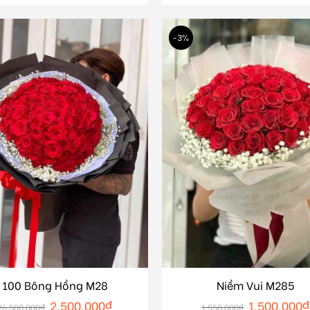
-3%
100 Bông Hồng M28
Niềm Vui M285
2.500.000
₫
1.500.000
₫
26.500.000
₫
1.550.000
₫