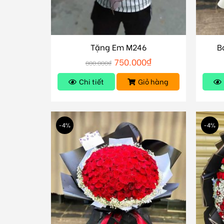
Tặng Em M246
B
750.000
₫
800.000
₫
Chi tiết
Giỏ hàng
-4%
-4%