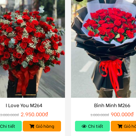
I Love You M264
Bình Minh M266
2.950.000
₫
900.000
₫
3.000.000
₫
1.000.000
₫
Chi tiết
Giỏ hàng
Chi tiết
Giỏ h