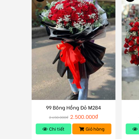
99 Bông Hồng Đỏ M284
2.500.000
₫
2.650.000
₫
Chi tiết
Giỏ hàng