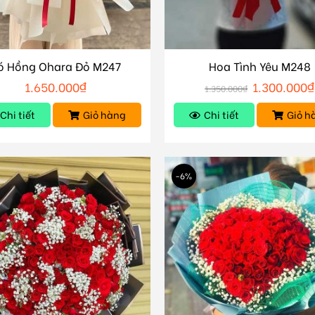
ó Hồng Ohara Đỏ M247
Hoa Tình Yêu M248
1.650.000
₫
1.300.000
₫
1.350.000
₫
Chi tiết
Giỏ hàng
Chi tiết
Giỏ h
-6%