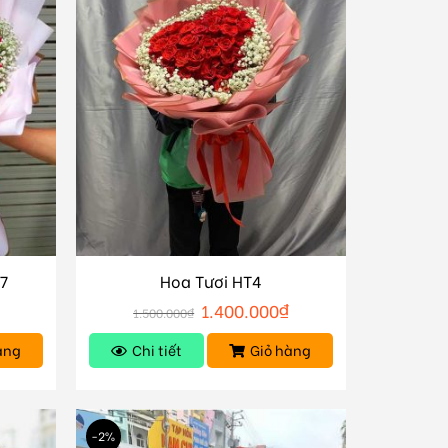
7
Hoa Tươi HT4
1.400.000
₫
1.500.000
₫
àng
Chi tiết
Giỏ hàng
-2%