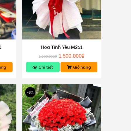
0
Hoa Tình Yêu M261
₫
1.500.000
₫
1.650.000
₫
àng
Chi tiết
Giỏ hàng
-8%