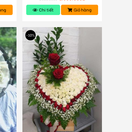
àng
Chi tiết
Giỏ hàng
-10%