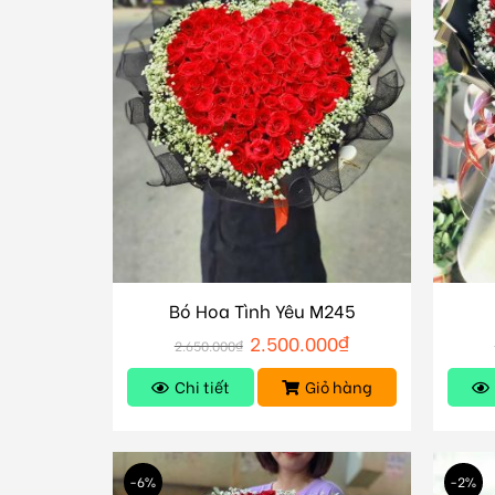
Bó Hoa Tình Yêu M245
2.500.000
₫
2.650.000
₫
Chi tiết
Giỏ hàng
-6%
-2%