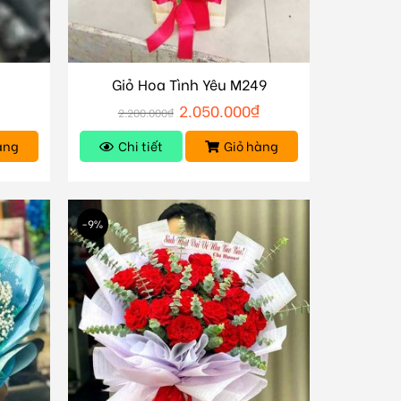
Giỏ Hoa Tình Yêu M249
2.050.000
₫
2.200.000
₫
àng
Chi tiết
Giỏ hàng
-9%