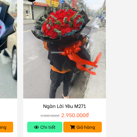
Ngàn Lời Yêu M271
2.950.000
₫
3.000.000
₫
àng
Chi tiết
Giỏ hàng