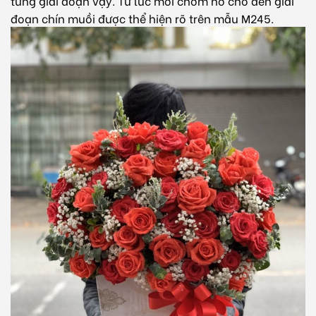
từng giai đoạn vậy. Từ lúc mới chớm nở cho đến giai
đoạn chín muồi được thể hiện rõ trên mẫu M245.