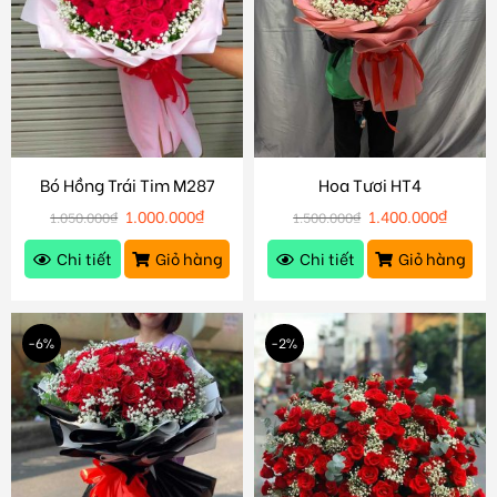
Bó Hồng Trái Tim M287
Hoa Tươi HT4
1.000.000
₫
1.400.000
₫
1.050.000
₫
1.500.000
₫
Chi tiết
Giỏ hàng
Chi tiết
Giỏ hàng
-6%
-2%