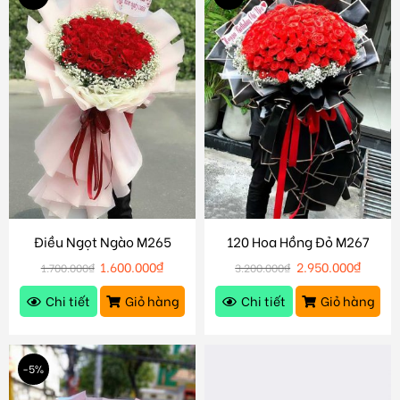
Điều Ngọt Ngào M265
120 Hoa Hồng Đỏ M267
1.600.000
₫
2.950.000
₫
1.700.000
₫
3.200.000
₫
Chi tiết
Giỏ hàng
Chi tiết
Giỏ hàng
-5%