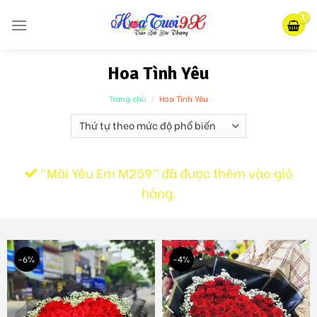
Skip
to
content
Hoa Tình Yêu
Trang chủ
/
Hoa Tình Yêu
“Mãi Yêu Em M259” đã được thêm vào giỏ
hàng.
-6%
-4%