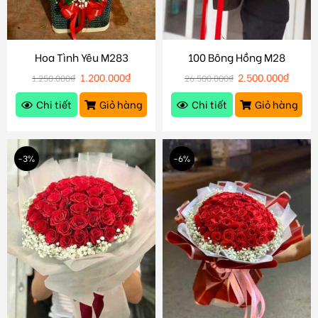
Hoa Tình Yêu M283
100 Bông Hồng M28
1.200.000
₫
2.500.000
₫
1.250.000
₫
26.500.000
₫
Chi tiết
Giỏ hàng
Chi tiết
Giỏ hàng
-3%
-6%