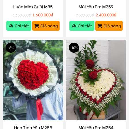
Luôn Mỉm Cười M35
Mãi Yêu Em M259
1.600.000
₫
2.400.000
₫
1.650.000
₫
2.500.000
₫
Chi tiết
Giỏ hàng
Chi tiết
Giỏ hàng
-8%
-10%
Hoa Tình Yêu M258
Mãi Yêu Em M254