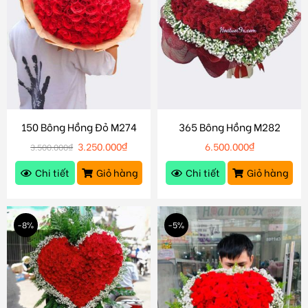
150 Bông Hồng Đỏ M274
365 Bông Hồng M282
3.250.000
₫
6.500.000
₫
3.500.000
₫
Chi tiết
Giỏ hàng
Chi tiết
Giỏ hàng
-8%
-5%