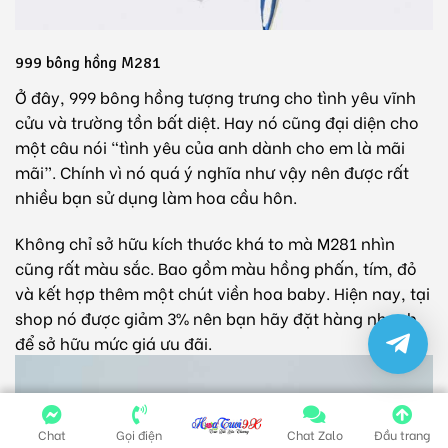
999 bông hồng M281
Ở đây, 999 bông hồng tượng trưng cho tình yêu vĩnh
cửu và trường tồn bất diệt. Hay nó cũng đại diện cho
một câu nói “tình yêu của anh dành cho em là mãi
mãi”. Chính vì nó quá ý nghĩa như vậy nên được rất
nhiều bạn sử dụng làm hoa cầu hôn.
Không chỉ sở hữu kích thước khá to mà M281 nhìn
cũng rất màu sắc. Bao gồm màu hồng phấn, tím, đỏ
và kết hợp thêm một chút viền
hoa baby
. Hiện nay, tại
shop nó được giảm 3% nên bạn hãy đặt hàng nhanh
để sở hữu mức giá ưu đãi.
Chat
Gọi điện
Chat Zalo
Đầu trang