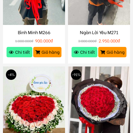
Bình Minh M266
Ngàn Lời Yêu M271
900.000
₫
2.950.000
₫
1.000.000
₫
3.000.000
₫
Chi tiết
Giỏ hàng
Chi tiết
Giỏ hàng
-4%
-91%