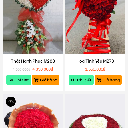
Thật Hạnh Phúc M288
Hoa Tình Yêu M273
4.350.000
₫
1.550.000
₫
4.500.000
₫
Chi tiết
Giỏ hàng
Chi tiết
Giỏ hàng
-7%