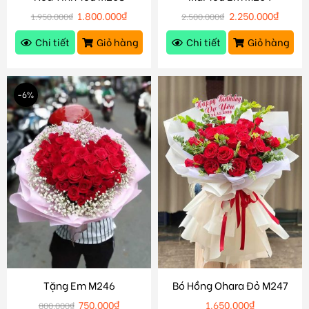
1.800.000
₫
2.250.000
₫
1.950.000
₫
2.500.000
₫
Chi tiết
Giỏ hàng
Chi tiết
Giỏ hàng
-6%
Tặng Em M246
Bó Hồng Ohara Đỏ M247
750.000
₫
1.650.000
₫
800.000
₫