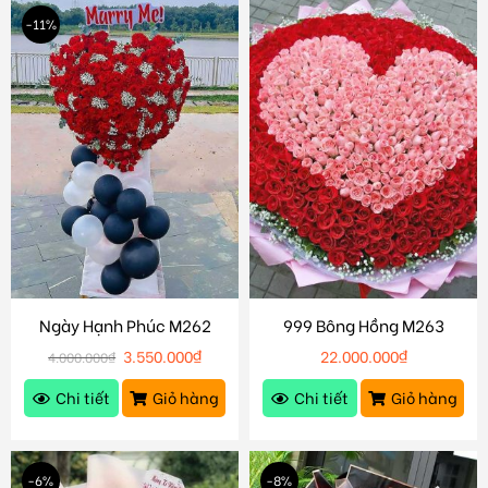
-11%
Ngày Hạnh Phúc M262
999 Bông Hồng M263
3.550.000
₫
22.000.000
₫
4.000.000
₫
Chi tiết
Giỏ hàng
Chi tiết
Giỏ hàng
-6%
-8%