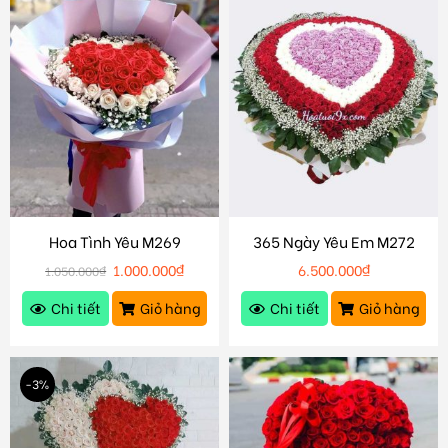
Hoa Tình Yêu M269
365 Ngày Yêu Em M272
1.000.000
₫
6.500.000
₫
1.050.000
₫
Chi tiết
Giỏ hàng
Chi tiết
Giỏ hàng
-3%