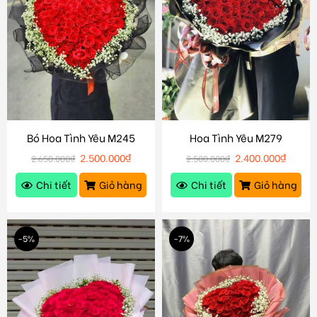
Bó Hoa Tình Yêu M245
Hoa Tình Yêu M279
2.500.000
₫
2.400.000
₫
2.650.000
₫
2.500.000
₫
Chi tiết
Giỏ hàng
Chi tiết
Giỏ hàng
-5%
-7%