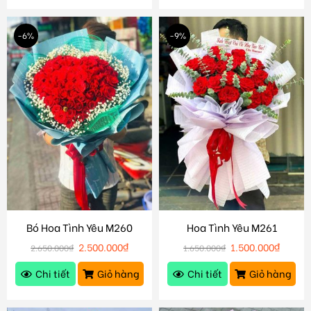
-6%
-9%
Bó Hoa Tình Yêu M260
Hoa Tình Yêu M261
2.500.000
₫
1.500.000
₫
2.650.000
₫
1.650.000
₫
Chi tiết
Giỏ hàng
Chi tiết
Giỏ hàng