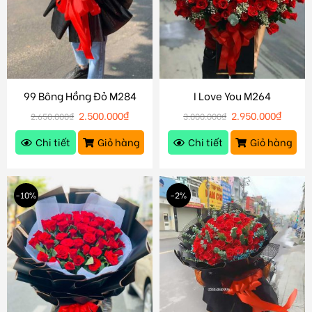
99 Bông Hồng Đỏ M284
I Love You M264
2.500.000
₫
2.950.000
₫
2.650.000
₫
3.000.000
₫
Chi tiết
Giỏ hàng
Chi tiết
Giỏ hàng
-10%
-2%