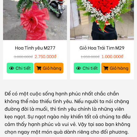
Hoa Tình yêu M277
Giỏ Hoa Trái Tim M29
2.750.000
₫
1.000.000
₫
3.000.000
₫
1.050.000
₫
Chi tiết
Giỏ hàng
Chi tiết
Giỏ hàng
Để có một cuộc sống hạnh phúc nhất chắc chắn
không thể nào thiếu tình yêu. Nếu người ta nói chặng
đường đời là muối, thì tình yêu chính là những viên
kẹo ngọt. Sự ngọt ngào này khiến tất cả chúng ta đều
cảm thấy hạnh phúc và vui vẻ. Vậy tại sao bạn không
chọn ngay một món quà dành riêng cho đối phương.