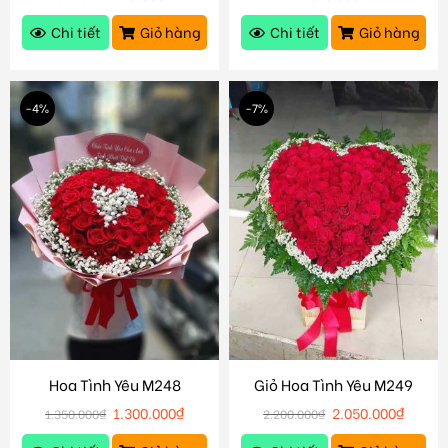
Chi tiết
Giỏ hàng
Chi tiết
Giỏ hàng
-4%
-7%
Hoa Tình Yêu M248
Giỏ Hoa Tình Yêu M249
1.300.000
₫
2.050.000
₫
1.350.000
₫
2.200.000
₫