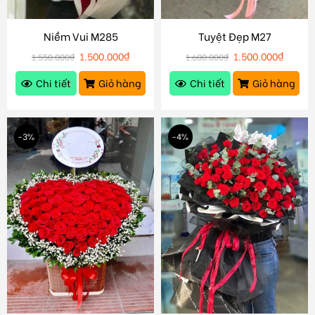
Niềm Vui M285
Tuyệt Đẹp M27
1.500.000
₫
1.500.000
₫
1.550.000
₫
1.600.000
₫
Chi tiết
Giỏ hàng
Chi tiết
Giỏ hàng
-3%
-4%