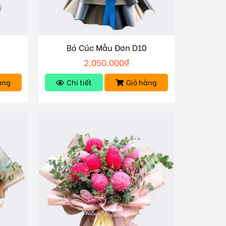
Bó Cúc Mẫu Đơn D10
2.050.000
₫
àng
Chi tiết
Giỏ hàng