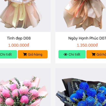
Tình đẹp D08
Ngày Hạnh Phúc D0
1.000.000
₫
1.350.000
₫
Chi tiết
Giỏ hàng
Chi tiết
Giỏ h