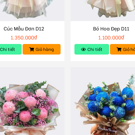
Cúc Mẫu Đơn D12
Bó Hoa Đẹp D11
1.350.000
₫
1.100.000
₫
Chi tiết
Giỏ hàng
Chi tiết
Giỏ h