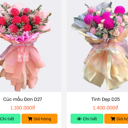
Cúc mẫu Đơn D27
Tình Đẹp D25
1.100.000
₫
1.400.000
₫
Chi tiết
Giỏ hàng
Chi tiết
Giỏ h