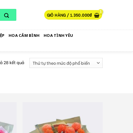
GIỎ HÀNG /
1.350.000
₫
ỆP
HOA CẮM BÌNH
HOA TÌNH YÊU
cả 28 kết quả