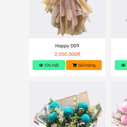
Happy D09
2.050.000
₫
Chi tiết
Giỏ hàng