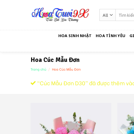
Skip
to
Tìm
kiếm:
content
HOA SINH NHẬT
HOA TÌNH YÊU
G
Hoa Cúc Mẫu Đơn
Trang chủ
/
Hoa Cúc Mẫu Đơn
“Cúc Mẫu Đơn D30” đã được thêm vào