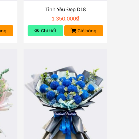
6
Tình Yêu Đẹp D18
1.350.000
₫
àng
Chi tiết
Giỏ hàng