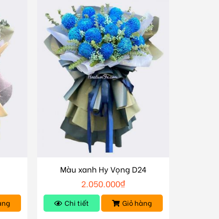
Màu xanh Hy Vọng D24
2.050.000
₫
àng
Chi tiết
Giỏ hàng