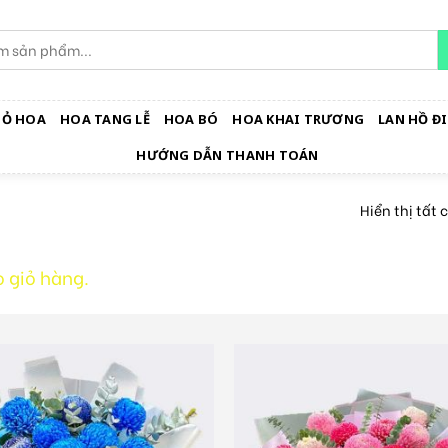
IỎ HOA
HOA TANG LỄ
HOA BÓ
HOA KHAI TRƯƠNG
LAN HỒ ĐI
HƯỚNG DẪN THANH TOÁN
Hiển thị tất 
 giỏ hàng.