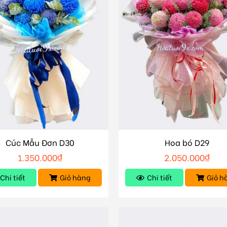
Cúc Mẫu Đơn D30
Hoa bó D29
1.350.000
₫
2.050.000
₫
Chi tiết
Giỏ hàng
Chi tiết
Giỏ h