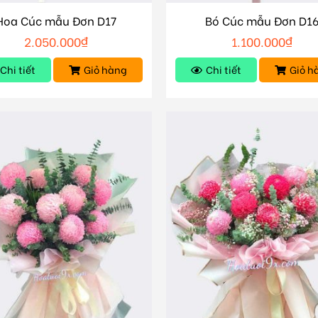
Hoa Cúc mẫu Đơn D17
Bó Cúc mẫu Đơn D1
2.050.000
₫
1.100.000
₫
Chi tiết
Giỏ hàng
Chi tiết
Giỏ h