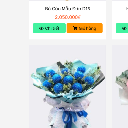
Bó Cúc Mẫu Đơn D19
2.050.000
₫
Chi tiết
Giỏ hàng