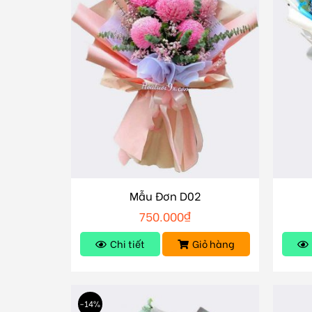
Mẫu Đơn D02
750.000
₫
Chi tiết
Giỏ hàng
-14%