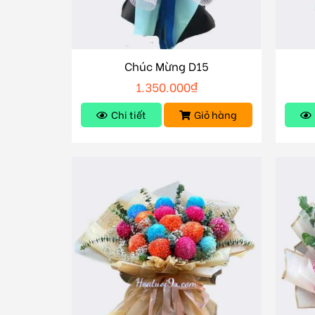
Chúc Mừng D15
1.350.000
₫
Chi tiết
Giỏ hàng