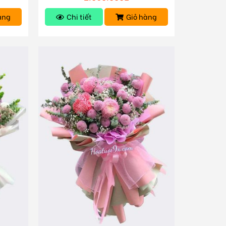
àng
Chi tiết
Giỏ hàng