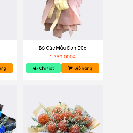
7
Bó Cúc Mẫu Đơn D06
1.350.000
₫
àng
Chi tiết
Giỏ hàng