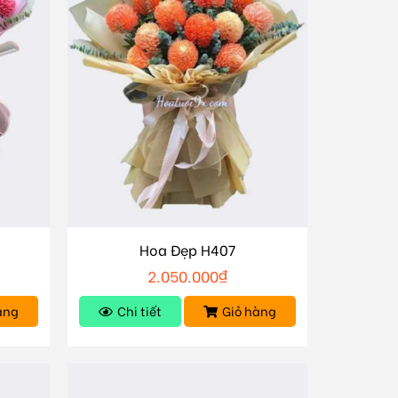
Hoa Đẹp H407
2.050.000
₫
àng
Chi tiết
Giỏ hàng