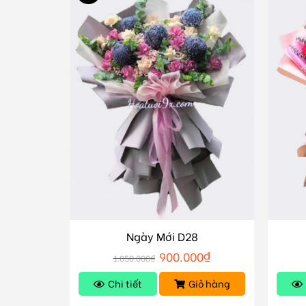
Ngày Mới D28
900.000
₫
1.050.000
₫
Chi tiết
Giỏ hàng