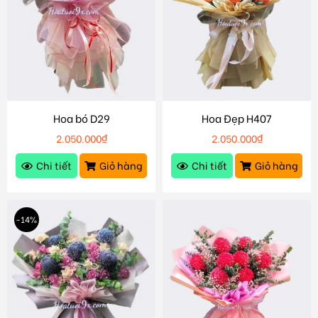
Hoa bó D29
Hoa Đẹp H407
2.050.000
₫
2.050.000
₫
Chi tiết
Giỏ hàng
Chi tiết
Giỏ hàng
-14%