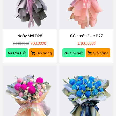
Ngày Mới D28
Cúc mẫu Đơn D27
900.000
₫
1.100.000
₫
1.050.000
₫
Chi tiết
Giỏ hàng
Chi tiết
Giỏ hàng