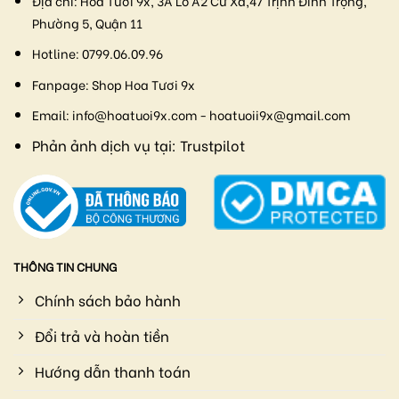
Địa chỉ:
Hoa Tươi 9x, 3A Lô A2 Cư Xá,47 Trịnh Đình Trọng,
Phường 5, Quận 11
Hotline:
0799.06.09.96
Fanpage:
Shop Hoa Tươi 9x
Email:
info@hoatuoi9x.com - hoatuoii9x@gmail.com
Phản ảnh dịch vụ tại:
Trustpilot
THÔNG TIN CHUNG
Chính sách bảo hành
Đổi trả và hoàn tiền
Hướng dẫn thanh toán