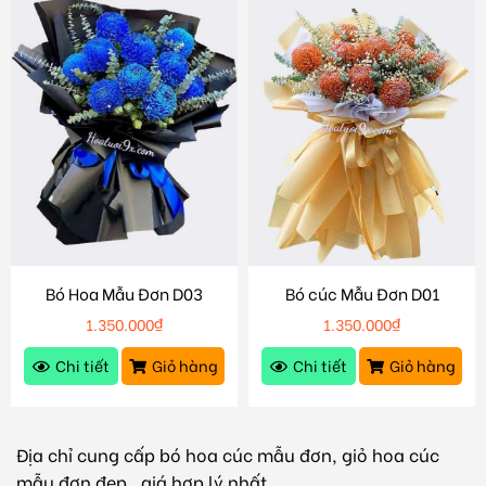
Bó Hoa Mẫu Đơn D03
Bó cúc Mẫu Đơn D01
1.350.000
₫
1.350.000
₫
Chi tiết
Giỏ hàng
Chi tiết
Giỏ hàng
Địa chỉ cung cấp bó hoa cúc mẫu đơn, giỏ hoa cúc
mẫu đơn đẹp , giá hợp lý nhất