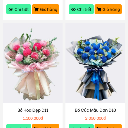
Chi tiết
Giỏ hàng
Chi tiết
Giỏ hàng
Bó Hoa Đẹp D11
Bó Cúc Mẫu Đơn D10
1.100.000
₫
2.050.000
₫