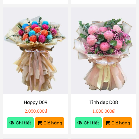
Happy D09
Tình đẹp D08
2.050.000
₫
1.000.000
₫
Chi tiết
Giỏ hàng
Chi tiết
Giỏ hàng