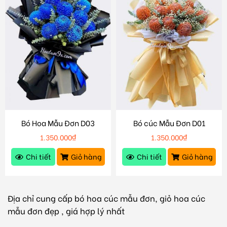
Bó Hoa Mẫu Đơn D03
Bó cúc Mẫu Đơn D01
1.350.000
₫
1.350.000
₫
Chi tiết
Giỏ hàng
Chi tiết
Giỏ hàng
Địa chỉ cung cấp bó hoa cúc mẫu đơn, giỏ hoa cúc
mẫu đơn đẹp , giá hợp lý nhất