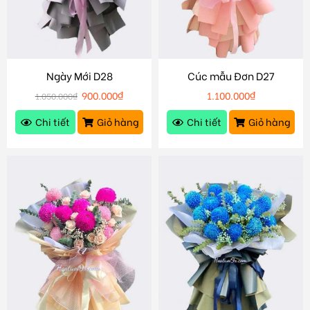
Ngày Mới D28
Cúc mẫu Đơn D27
900.000
₫
1.100.000
₫
1.050.000
₫
Chi tiết
Giỏ hàng
Chi tiết
Giỏ hàng