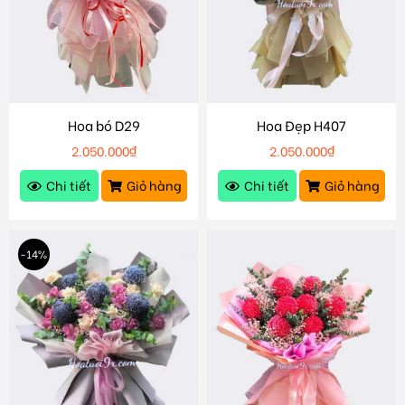
Hoa bó D29
Hoa Đẹp H407
2.050.000
₫
2.050.000
₫
Chi tiết
Giỏ hàng
Chi tiết
Giỏ hàng
-14%