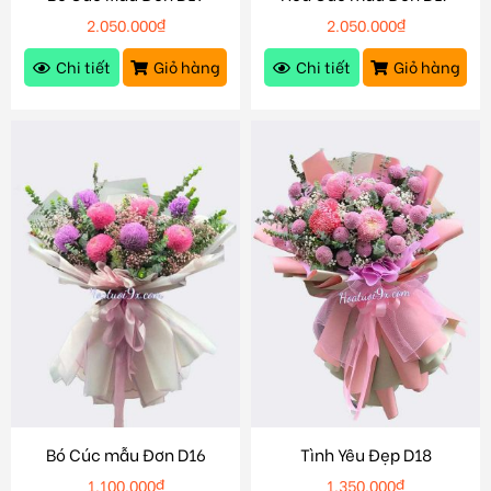
2.050.000
₫
2.050.000
₫
Chi tiết
Giỏ hàng
Chi tiết
Giỏ hàng
Bó Cúc mẫu Đơn D16
Tình Yêu Đẹp D18
1.100.000
₫
1.350.000
₫