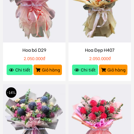
Hoa bó D29
Hoa Đẹp H407
2.050.000
₫
2.050.000
₫
Chi tiết
Giỏ hàng
Chi tiết
Giỏ hàng
-14%