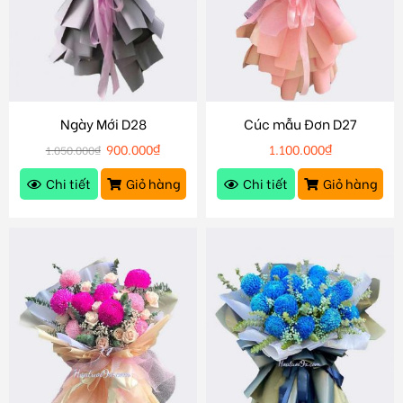
Ngày Mới D28
Cúc mẫu Đơn D27
900.000
₫
1.100.000
₫
1.050.000
₫
Chi tiết
Giỏ hàng
Chi tiết
Giỏ hàng