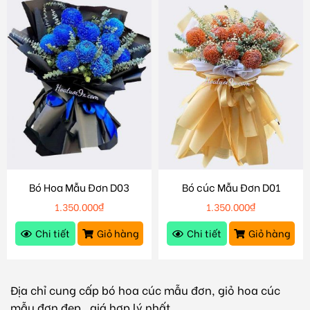
Bó Hoa Mẫu Đơn D03
Bó cúc Mẫu Đơn D01
1.350.000
₫
1.350.000
₫
Chi tiết
Giỏ hàng
Chi tiết
Giỏ hàng
Địa chỉ cung cấp bó hoa cúc mẫu đơn, giỏ hoa cúc
mẫu đơn đẹp , giá hợp lý nhất