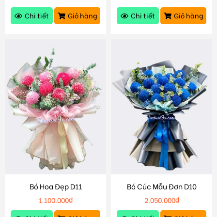
Chi tiết
Giỏ hàng
Chi tiết
Giỏ hàng
Bó Hoa Đẹp D11
Bó Cúc Mẫu Đơn D10
1.100.000
₫
2.050.000
₫