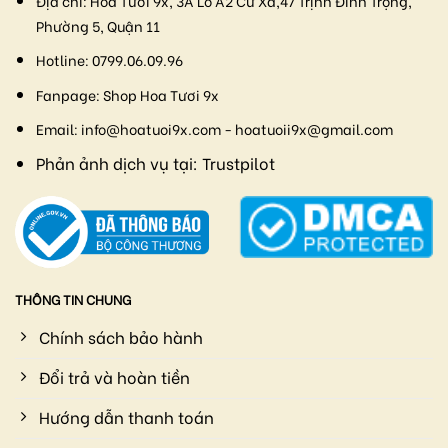
Địa chỉ:
Hoa Tươi 9x, 3A Lô A2 Cư Xá,47 Trịnh Đình Trọng,
Phường 5, Quận 11
Hotline:
0799.06.09.96
Fanpage:
Shop Hoa Tươi 9x
Email:
info@hoatuoi9x.com - hoatuoii9x@gmail.com
Phản ảnh dịch vụ tại:
Trustpilot
THÔNG TIN CHUNG
Chính sách bảo hành
Đổi trả và hoàn tiền
Hướng dẫn thanh toán