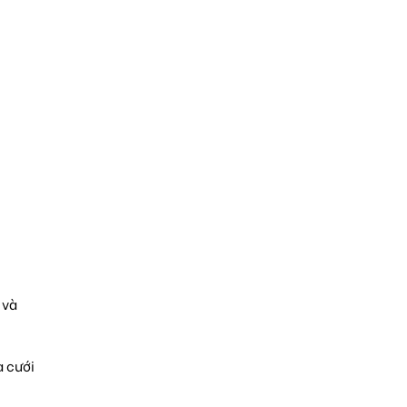
 và
a cưới