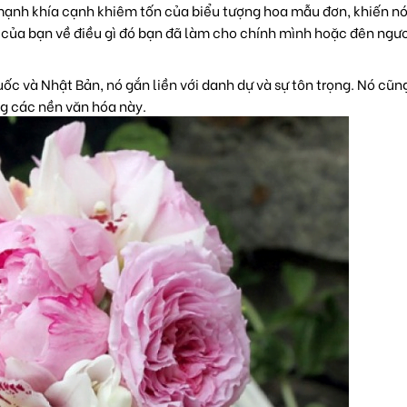
mạnh khía cạnh khiêm tốn của biểu tượng hoa mẫu đơn, khiến nó
ếc của bạn về điều gì đó bạn đã làm cho chính mình hoặc đên ngư
ốc và Nhật Bản, nó gắn liền với danh dự và sự tôn trọng. Nó cũn
ng các nền văn hóa này.