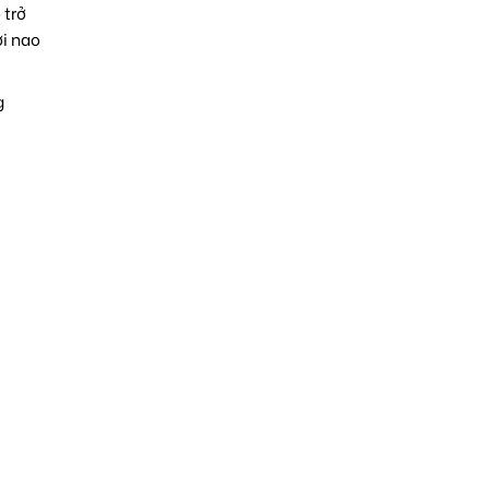
 trở
ơi nao
g