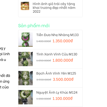
Hình ảnh giỏ trái cây tặng
khai trương đẹp nhất năm
2022
Sản phẩm mới
Tiễn Đưa Nhẹ Nhàng M133
1.350.000
₫
1.400.000
₫
ng y
i linh
Tĩnh Xanh Vĩnh Cửu M130
và u
1.800.000
₫
1.850.000
₫
Bạch Ảnh Vĩnh Yên M125
hất đã
3.500.000
₫
3.550.000
₫
ản ứng
ết của
Nguyệt Ảnh Ly Khúc M124
1.100.000
₫
1.200.000
₫