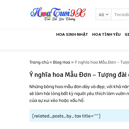
Skip
to
Tìm
kiếm:
content
HOA SINH NHẬT
HOA TÌNH YÊU
G
Trang chủ
»
Blog Hoa
»
Ý nghĩa hoa Mẫu Đơn – Tượn
Ý nghĩa hoa Mẫu Đơn – Tượng đài 
Những bông hoa mẫu đơn dày và đẹp; với khả nă
sẽ làm hài lòng bất kỳ người yêu thích làm vườn 
của sự xui xẻo hoặc xấu hổ.
[related_posts_by_tax title=""]