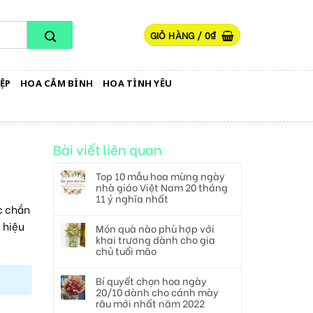
GIỎ HÀNG /
0
₫
ỆP
HOA CẮM BÌNH
HOA TÌNH YÊU
Bài viết liên quan
Top 10 mẫu hoa mừng ngày
nhà giáo Việt Nam 20 tháng
11 ý nghĩa nhất
c chắn
 hiệu
Món quà nào phù hợp với
khai trương dành cho gia
chủ tuổi mão
Bí quyết chọn hoa ngày
20/10 dành cho cánh mày
râu mới nhất năm 2022