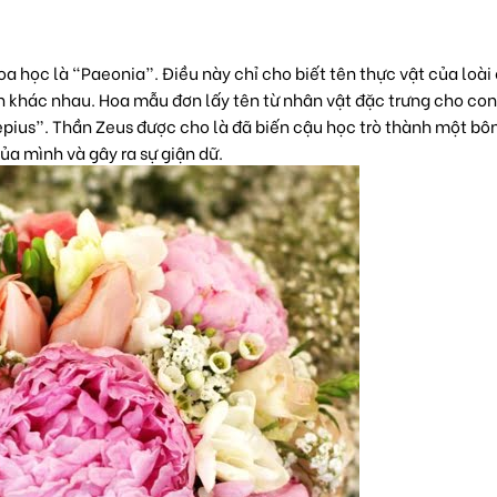
a học là “Paeonia”. Điều này chỉ cho biết tên thực vật của loài
h khác nhau. Hoa mẫu đơn lấy tên từ nhân vật đặc trưng cho co
lepius”. Thần Zeus được cho là đã biến cậu học trò thành một bô
ủa mình và gây ra sự giận dữ.