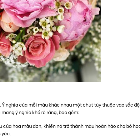
 Ý nghĩa của mỗi màu khác nhau một chút tùy thuộc vào sắc độ
 mang ý nghĩa khá rõ ràng, bao gồm:
u của hoa mẫu đơn, khiến nó trở thành màu hoàn hảo cho bó ho
h yêu
.