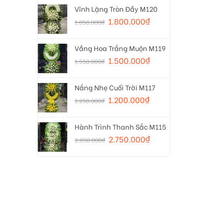
Vĩnh Lặng Tròn Đầy M120
1.800.000
₫
1.850.000
₫
Vầng Hoa Trắng Muộn M119
1.500.000
₫
1.550.000
₫
Nắng Nhẹ Cuối Trời M117
1.200.000
₫
1.250.000
₫
Hành Trình Thanh Sắc M115
2.750.000
₫
2.850.000
₫