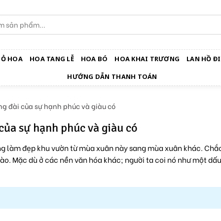
IỎ HOA
HOA TANG LỄ
HOA BÓ
HOA KHAI TRƯƠNG
LAN HỒ ĐI
HƯỚNG DẪN THANH TOÁN
g đài của sự hạnh phúc và giàu có
của sự hạnh phúc và giàu có
ng làm đẹp khu vườn từ mùa xuân này sang mùa xuân khác. Chắ
nào. Mặc dù ở các nền văn hóa khác; người ta coi nó như một dấu