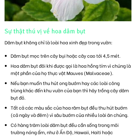
Sự thật thú vị về hoa dâm bụt
Dâm bụt không chỉ là loài hoa xinh đẹp trong vườn:
Dâm bụt mọc trên cây bụi hoặc cây cao tới 4,5 mét.
Hoa dâm bụt đôi khi được gọi là hoa hồng tím vì chúng là
một phần của họ thực vật Mauves (Malvaceae).
Nếu bạn muốn thu hút ong bướm hay các loài công
trùng khác đến khu vườn của bạn thì hãy trồng cây dâm
bụt đỏ.
Tất cả các màu sắc của hoa râm bụt đều thu hút bướm
(cả ngày và đêm) vì sâu bướm của nhiều loài ăn chúng.
Có hàng trăm loài dâm bụt đều cần sống trong môi
trường nóng ẩm, như ở Ấn Độ, Hawaii, Haiti hoặc