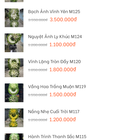
Bạch Ảnh Vĩnh Yên M125
3.500.000
₫
3.550.000
₫
Nguyệt Ảnh Ly Khúc M124
1.100.000
₫
1.200.000
₫
Vĩnh Lặng Tròn Đầy M120
1.800.000
₫
1.850.000
₫
Vầng Hoa Trắng Muộn M119
1.500.000
₫
1.550.000
₫
Nắng Nhẹ Cuối Trời M117
1.200.000
₫
1.250.000
₫
Hành Trình Thanh Sắc M115