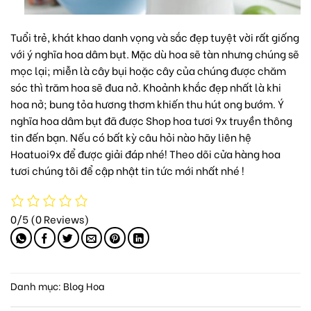
Tuổi trẻ, khát khao danh vọng và sắc đẹp tuyệt vời rất giống
với ý nghĩa hoa dâm bụt. Mặc dù hoa sẽ tàn nhưng chúng sẽ
mọc lại; miễn là cây bụi hoặc cây của chúng được chăm
sóc thì trăm hoa sẽ đua nở. Khoảnh khắc đẹp nhất là khi
hoa nở; bung tỏa hương thơm khiến thu hút ong bướm. Ý
nghĩa hoa dâm bụt đã được Shop hoa tươi 9x truyền thông
tin đến bạn. Nếu có bất kỳ câu hỏi nào hãy liên hệ
Hoatuoi9x để được giải đáp nhé! Theo dõi
cửa hàng hoa
tươi
chúng tôi để cập nhật tin tức mới nhất nhé !
0/5
(0 Reviews)
Danh mục:
Blog Hoa