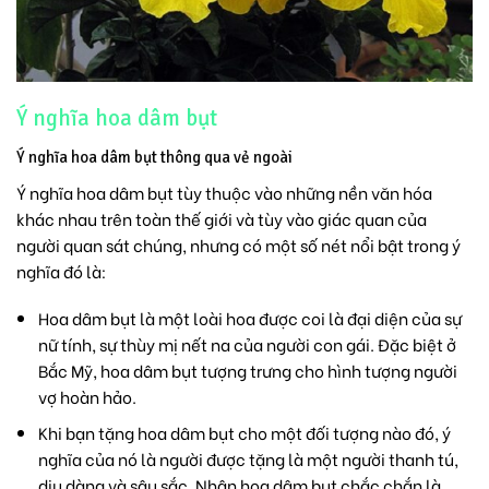
Ý nghĩa hoa dâm bụt
Ý nghĩa hoa dâm bụt thông qua vẻ ngoài
Ý nghĩa hoa dâm bụt tùy thuộc vào những nền văn hóa
khác nhau trên toàn thế giới và tùy vào giác quan của
người quan sát chúng, nhưng có một số nét nổi bật trong ý
nghĩa đó là:
Hoa dâm bụt là một loài hoa được coi là đại diện của sự
nữ tính, sự thùy mị nết na của người con gái. Đặc biệt ở
Bắc Mỹ, hoa dâm bụt tượng trưng cho hình tượng người
vợ hoàn hảo.
Khi bạn tặng hoa dâm bụt cho một đối tượng nào đó, ý
nghĩa của nó là người được tặng là một người thanh tú,
dịu dàng và sâu sắc. Nhận hoa dâm bụt chắc chắn là