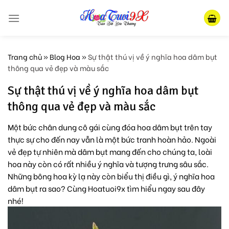
Skip
to
content
Trang chủ
»
Blog Hoa
»
Sự thật thú vị về ý nghĩa hoa dâm bụt
thông qua vẻ đẹp và màu sắc
Sự thật thú vị về ý nghĩa hoa dâm bụt
thông qua vẻ đẹp và màu sắc
Một bức chân dung cô gái cùng đóa hoa dâm bụt trên tay
thực sự cho đến nay vẫn là một bức tranh hoàn hảo. Ngoài
vẻ đẹp tự nhiên mà dâm bụt mang đến cho chúng ta, loài
hoa này còn có rất nhiều ý nghĩa và tượng trưng sâu sắc.
Những bông hoa kỳ lạ này còn biểu thị điều gì, ý nghĩa hoa
dâm bụt ra sao? Cùng Hoatuoi9x tìm hiểu ngay sau đây
nhé!