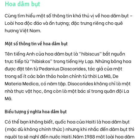
Hoa dâm bụt
Cùng tìm hiểu một số thông tin khá thú vị về hoa dâm bụt –
Loài hoa độc đáo và ấn tượng; đặc trưng riêng cho quê
hương Việt Nam.
Một số thông tin về hoa dâm bụt
Tên tiếng Anh của hoa dâm bụt là “hibiscus” bắt nguồn
trực tiếp từ “hibiskos” trong tiếng Hy Lạp. Những bông hoa
được đặt tên từ Pedanius Dioscorides, tác giả của một
trong số ít các bản thảo hoàn chỉnh từ thời La Mã, De
Materia Medica, có năm tập. Disocorides không chỉ là một
nhà thực vật học, ông còn là một bác sĩ trong quân đội La
Mã.
Biểu tượng ý nghĩa hoa dâm bụt
Có thể bạn không biết, quốc hoa của Haiti là hoa dâm bụt
(mặc dù không chính thức) nhưng khi nhắc đến dâm bụt thì
người ta sẽ nghĩ đến nước Haiti.Năm 1988 một loài hoa dâm