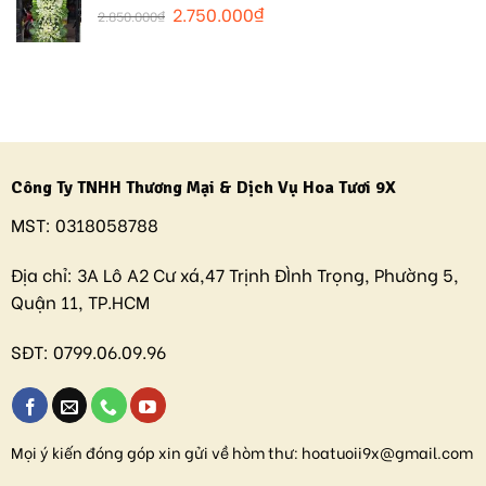
2.750.000
₫
2.850.000
₫
Công Ty TNHH Thương Mại & Dịch Vụ Hoa Tươi 9X
MST:
0318058788
Địa chỉ:
3A Lô A2 Cư xá,47 Trịnh ĐÌnh Trọng, Phường 5,
Quận 11, TP.HCM
SĐT:
0799.06.09.96
Mọi ý kiến đóng góp xin gửi về hòm thư:
hoatuoii9x@gmail.com