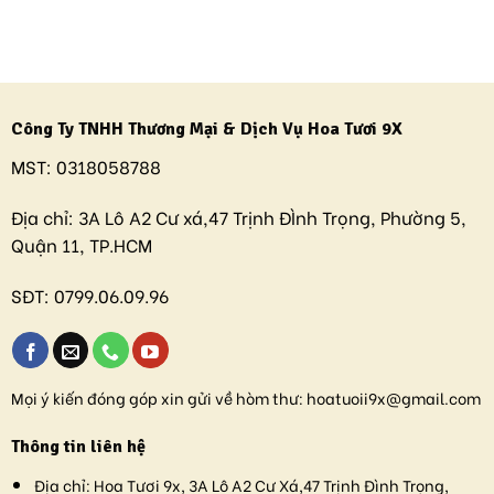
Công Ty TNHH Thương Mại & Dịch Vụ Hoa Tươi 9X
MST:
0318058788
Địa chỉ:
3A Lô A2 Cư xá,47 Trịnh ĐÌnh Trọng, Phường 5,
Quận 11, TP.HCM
SĐT:
0799.06.09.96
Mọi ý kiến đóng góp xin gửi về hòm thư:
hoatuoii9x@gmail.com
Thông tin liên hệ
Địa chỉ:
Hoa Tươi 9x, 3A Lô A2 Cư Xá,47 Trịnh Đình Trọng,