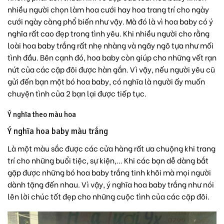
nhiều người chọn làm hoa cưới hay hoa trang trí cho ngày
cưới ngày càng phổ biến như vậy. Mà đó là vì hoa baby có ý
nghĩa rất cao đẹp trong tình yêu. Khi nhiều người cho rằng
loài hoa baby trắng rất nhẹ nhàng và ngây ngô tựa như mối
tình đầu. Bên cạnh đó, hoa baby còn giúp cho những vết rạn
nứt của các cặp đôi được hàn gắn. Vì vậy, nếu người yêu cũ
gửi đến bạn một bó hoa baby, có nghĩa là người ấy muốn
chuyện tình của 2 bạn lại được tiếp tục.
Ý nghĩa theo màu hoa
Ý nghĩa hoa baby màu trắng
Là một màu sắc được các cửa hàng rất ưa chuộng khi trang
trí cho những buổi tiệc, sự kiện,… Khi các bạn dễ dàng bắt
gặp được những bó hoa baby trắng tinh khôi mà mọi người
dành tặng đến nhau. Vì vậy, ý nghĩa hoa baby trắng như nói
lên lời chúc tốt đẹp cho những cuộc tình của các cặp đôi.