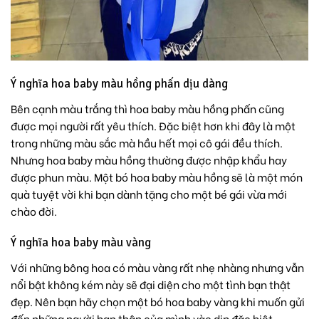
Ý nghĩa hoa baby màu hồng phấn dịu dàng
Bên cạnh màu trắng thì hoa baby màu hồng phấn cũng
được mọi người rất yêu thích. Đặc biệt hơn khi đây là một
trong những màu sắc mà hầu hết mọi cô gái đều thích.
Nhưng hoa baby màu hồng thường được nhập khẩu hay
được phun màu. Một bó hoa baby màu hồng sẽ là một món
quà tuyệt vời khi bạn dành tặng cho một bé gái vừa mới
chào đời.
Ý nghĩa hoa baby màu vàng
Với những bông hoa có màu vàng rất nhẹ nhàng nhưng vẫn
nổi bật không kém này sẽ đại diện cho một tình bạn thật
đẹp. Nên bạn hãy chọn một bó hoa baby vàng khi muốn gửi
đến những người bạn thân của mình vào dịp đặc biệt.