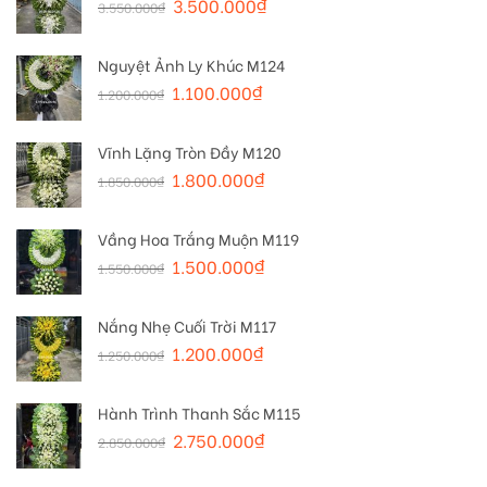
3.500.000
₫
3.550.000
₫
Nguyệt Ảnh Ly Khúc M124
1.100.000
₫
1.200.000
₫
Vĩnh Lặng Tròn Đầy M120
1.800.000
₫
1.850.000
₫
Vầng Hoa Trắng Muộn M119
1.500.000
₫
1.550.000
₫
Nắng Nhẹ Cuối Trời M117
1.200.000
₫
1.250.000
₫
Hành Trình Thanh Sắc M115
2.750.000
₫
2.850.000
₫