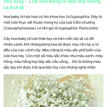
Hoa baby – Loài hoa mang vẻ đẹp nhẹ nhàng
và tinh tế
Hoa baby là loài hoa có tên khoa học là Gypsophila. Đây là
một loài thực vật thuộc trong họ của loài Cẩm chướng
(Caryophyllaceae) có tên gọi là Gypsophila Paniculata.
Cây hoa baby là loài thân bụi và trên mỗi cây sẽ có rất
nhiều cành. Khi những bông hoa sẽ được mọc lên tại vị trí
đầu của các cành cây. Màu trắng là màu sắc phổ biến của
loài hoa này. Còn một số màu sắc khác như màu xanh, màu
hồng, màu hồng hay bảy sắc cầu vồng,… Đó là những màu
sắc sau khi được trải qua bàn tay của những nghệ nhân.