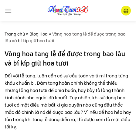
Skip
to
content
Trang chủ
»
Blog Hoa
»
Vòng hoa tang lễ để được trong bao
lâu và bí kíp giữ hoa tươi
Vòng hoa tang lễ để được trong bao lâu
và bí kíp giữ hoa tươi
Đối với lễ tang, luôn cần có sự cầu toàn và tỉ mỉ trong từng
khâu chuẩn bị. Đám tang hoàn chỉnh không thể thiếu
những lẵng hoa tươi để chia buồn, hay bày tỏ lòng thành
kính dành cho người đã khuất. Tuy nhiên, khi sử dụng hoa
tươi có một điều mà bất kì gia quyến nào cũng đều thắc
mắc đó chính là nó để được bao lâu? Vì nếu để hoa héo hay
tàn trong khi tang lễ đang diễn ra, thì được xem là một điều
tối kỵ.