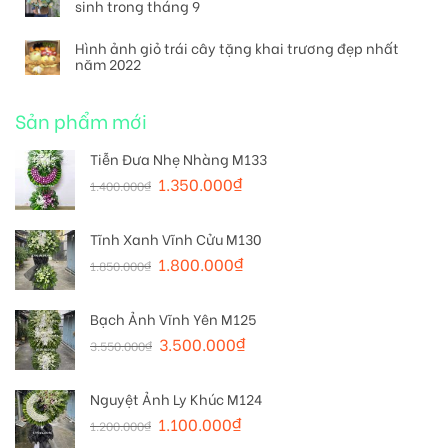
sinh trong tháng 9
Hình ảnh giỏ trái cây tặng khai trương đẹp nhất
năm 2022
Sản phẩm mới
Tiễn Đưa Nhẹ Nhàng M133
1.350.000
₫
1.400.000
₫
Tĩnh Xanh Vĩnh Cửu M130
1.800.000
₫
1.850.000
₫
Bạch Ảnh Vĩnh Yên M125
3.500.000
₫
3.550.000
₫
Nguyệt Ảnh Ly Khúc M124
1.100.000
₫
1.200.000
₫