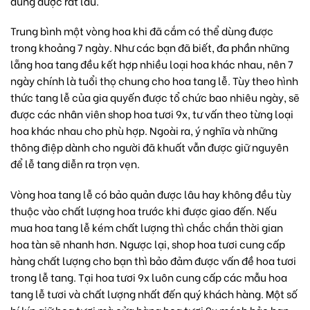
dùng được rất lâu.
Trung bình một vòng hoa khi đã cắm có thể dùng được
trong khoảng 7 ngày. Như các bạn đã biết, đa phần những
lẵng hoa tang đều kết hợp nhiều loại hoa khác nhau, nên 7
ngày chính là tuổi thọ chung cho hoa tang lễ. Tùy theo hình
thức tang lễ của gia quyến được tổ chức bao nhiêu ngày, sẽ
được các nhân viên
shop hoa tươi 9x,
tư vấn theo từng loại
hoa khác nhau cho phù hợp. Ngoài ra, ý nghĩa và những
thông điệp dành cho người đã khuất vẫn được giữ nguyên
để lễ tang diễn ra trọn vẹn.
Vòng
hoa tang lễ
có bảo quản được lâu hay không đều tùy
thuộc vào chất lượng hoa trước khi được giao đến. Nếu
mua hoa tang lễ kém chất lượng thì chắc chắn thời gian
hoa tàn sẽ nhanh hơn. Ngược lại, shop hoa tươi cung cấp
hàng chất lượng cho bạn thì bảo đảm được vấn đề hoa tươi
trong lễ tang. Tại hoa tươi 9x luôn cung cấp các mẫu hoa
tang lễ tươi và chất lượng nhất đến quý khách hàng. Một số
bí kíp giữ hoa tươi mà cửa hàng hoa tươi 9x mách bảo bạn,