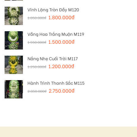
Vĩnh Lặng Tròn Đầy M120
1.800.000
₫
1.850.000
₫
Vầng Hoa Trắng Muộn M119
1.500.000
₫
1.550.000
₫
Nắng Nhẹ Cuối Trời M117
1.200.000
₫
1.250.000
₫
Hành Trình Thanh Sắc M115
2.750.000
₫
2.850.000
₫