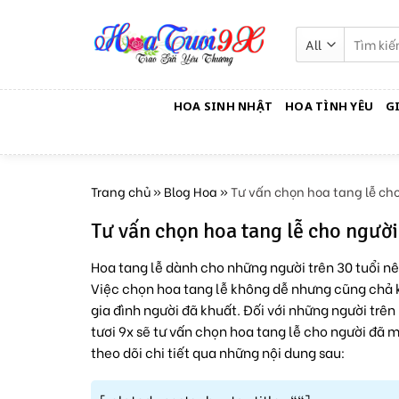
Skip
to
Tìm
kiếm:
content
HOA SINH NHẬT
HOA TÌNH YÊU
G
Trang chủ
»
Blog Hoa
»
Tư vấn chọn hoa tang lễ cho
Tư vấn chọn hoa tang lễ cho người
Hoa tang lễ dành cho những người trên 30 tuổi n
Việc chọn hoa tang lễ không dễ nhưng cũng chả k
gia đình người đã khuất. Đối với những người trên
tươi 9x
sẽ tư vấn chọn hoa tang lễ cho người đã m
theo dõi chi tiết qua những nội dung sau: