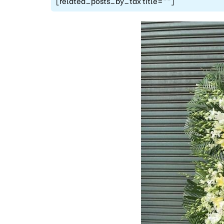
[related_posts_by_tax title=""]