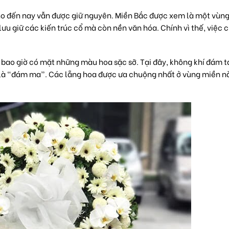
o đến nay vẫn được giữ nguyên. Miền Bắc được xem là một vùn
lưu giữ các kiến trúc cổ mà còn nền văn hóa. Chính vì thế, việc 
bao giờ có mặt những màu hoa sặc sỡ. Tại đây, không khí đám t
 là “đám ma”. Các lẵng hoa được ưa chuộng nhất ở vùng miền nà