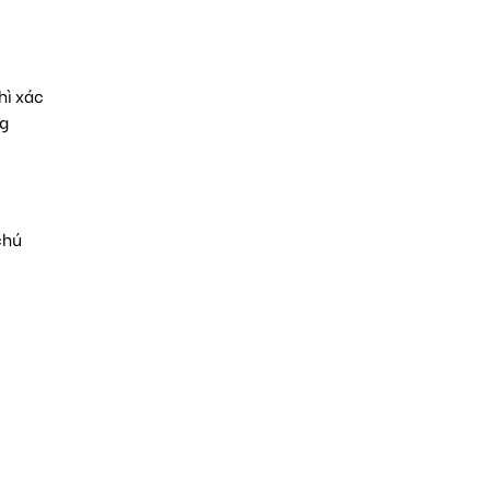
hì xác
ng
chú