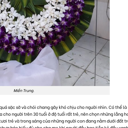
Miền Trung.
á sặc sỡ và chói chang gây khó chịu cho người nhìn. Có thể là
 cho người trên 30 tuổi ở độ tuổi rất trẻ, nên chọn những lẵng h
ươi trẻ và trong sáng của những người con đang nằm dưới đất trờ
g chưa báo hiếu đủ cho cha mẹ khi người đầu bạc tiễn kẻ đầu xan