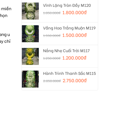
Vĩnh Lặng Tròn Đầy M120
g miền
1.800.000
₫
1.850.000
₫
chọn
Vầng Hoa Trắng Muộn M119
ang u
1.500.000
₫
1.550.000
₫
y chỉ
Nắng Nhẹ Cuối Trời M117
1.200.000
₫
1.250.000
₫
Hành Trình Thanh Sắc M115
2.750.000
₫
2.850.000
₫