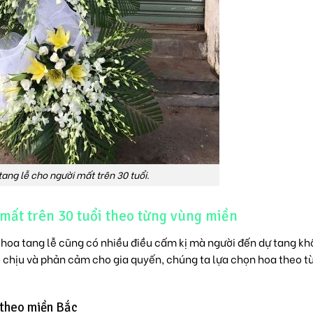
ang lễ cho người mất trên 30 tuổi.
 mất trên 30 tuổi theo từng vùng miền
n
hoa tang lễ
cũng có nhiều điều cấm kị mà người đến dự tang k
 chịu và phản cảm cho gia quyến, chúng ta lựa chọn hoa theo t
 theo miền Bắc