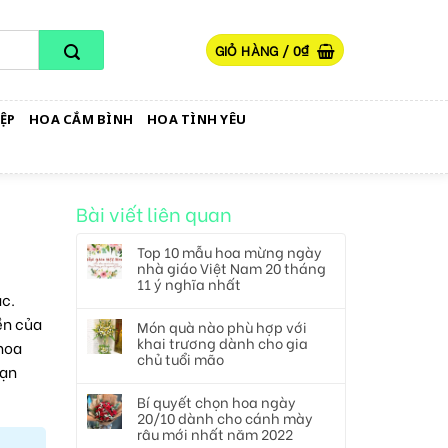
GIỎ HÀNG /
0
₫
ỆP
HOA CẮM BÌNH
HOA TÌNH YÊU
Bài viết liên quan
Top 10 mẫu hoa mừng ngày
nhà giáo Việt Nam 20 tháng
11 ý nghĩa nhất
ắc.
ền của
Món quà nào phù hợp với
khai trương dành cho gia
hoa
chủ tuổi mão
bạn
Bí quyết chọn hoa ngày
20/10 dành cho cánh mày
râu mới nhất năm 2022