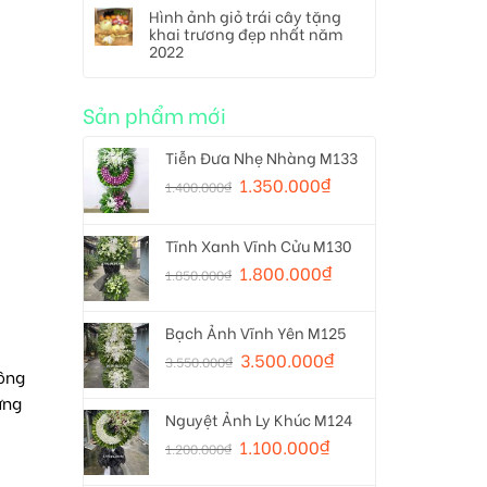
Hình ảnh giỏ trái cây tặng
khai trương đẹp nhất năm
2022
Sản phẩm mới
Tiễn Đưa Nhẹ Nhàng M133
1.350.000
₫
1.400.000
₫
Tĩnh Xanh Vĩnh Cửu M130
1.800.000
₫
1.850.000
₫
Bạch Ảnh Vĩnh Yên M125
3.500.000
₫
3.550.000
₫
hông
ừng
Nguyệt Ảnh Ly Khúc M124
1.100.000
₫
1.200.000
₫