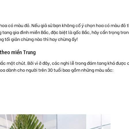
 hoa có màu đỏ. Nếu giả sử bạn không cố ý chọn hoa có màu đỏ t
g tang gia đình miền Bắc, đặc biệt là gốc Bắc, hãy cẩn trọng tro
ng tối giản chừng nào thì hay chừng ấy!
 theo miền Trung
Bắc một chút. Bởi vì ở đây, các nghi lễ trong đám tang khá được 
hoa dành cho người trên 30 tuổi bao gồm những màu sắc: