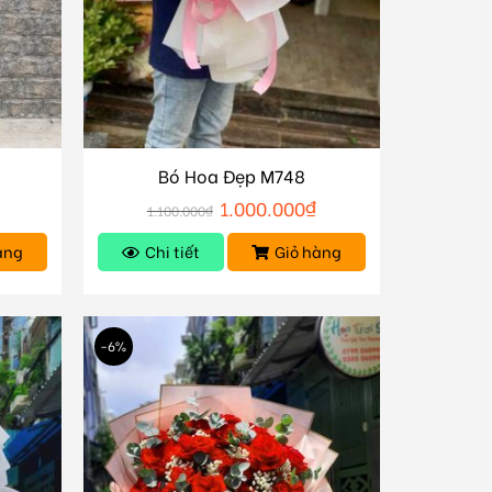
Bó Hoa Đẹp M748
₫
1.000.000
₫
1.100.000
₫
àng
Chi tiết
Giỏ hàng
-6%