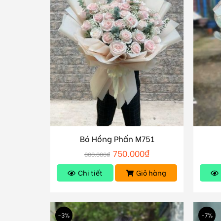
Bó Hồng Phấn M751
750.000
₫
800.000
₫
Chi tiết
Giỏ hàng
-3%
-7%