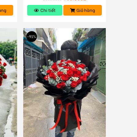
àng
Chi tiết
Giỏ hàng
-91%