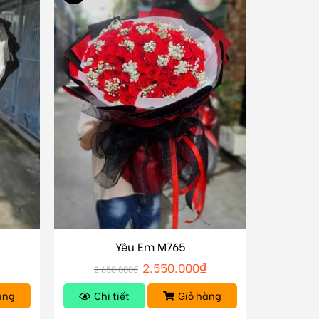
Yêu Em M765
₫
2.550.000
₫
2.650.000
₫
àng
Chi tiết
Giỏ hàng