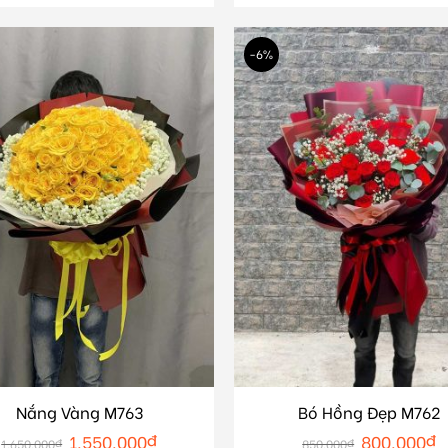
-6%
Nắng Vàng M763
Bó Hồng Đẹp M762
1.550.000
₫
800.000
₫
1.650.000
₫
850.000
₫