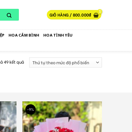
GIỎ HÀNG /
800.000
₫
ỆP
HOA CẮM BÌNH
HOA TÌNH YÊU
cả 49 kết quả
-9%