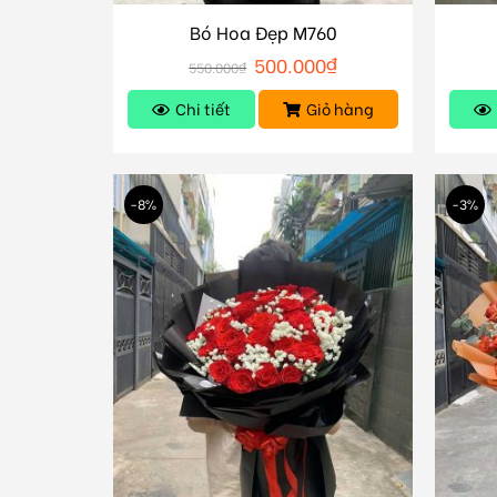
Bó Hoa Đẹp M760
500.000
₫
550.000
₫
Chi tiết
Giỏ hàng
-8%
-3%