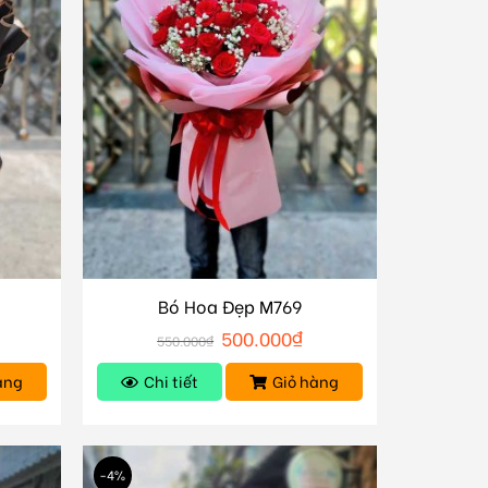
Bó Hoa Đẹp M769
500.000
₫
550.000
₫
àng
Chi tiết
Giỏ hàng
-4%