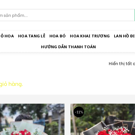
IỎ HOA
HOA TANG LỄ
HOA BÓ
HOA KHAI TRƯƠNG
LAN HỒ ĐI
HƯỚNG DẪN THANH TOÁN
Hiển thị tất 
giỏ hàng.
-11%