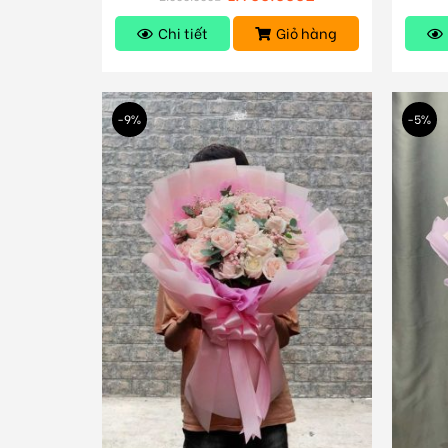
Chi tiết
Giỏ hàng
-9%
-5%