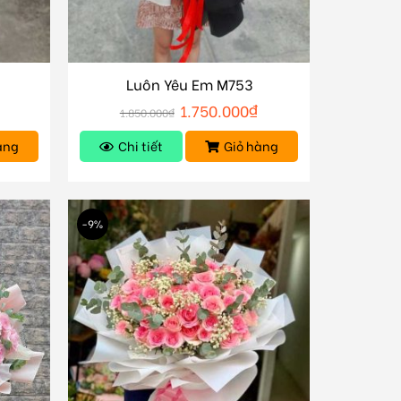
Luôn Yêu Em M753
1.750.000
₫
1.850.000
₫
àng
Chi tiết
Giỏ hàng
-9%