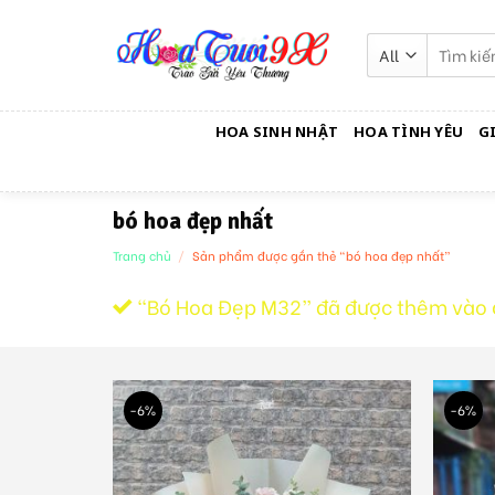
Skip
to
Tìm
kiếm:
content
HOA SINH NHẬT
HOA TÌNH YÊU
G
bó hoa đẹp nhất
Trang chủ
/
Sản phẩm được gắn thẻ “bó hoa đẹp nhất”
“Bó Hoa Đẹp M32” đã được thêm vào 
-6%
-6%