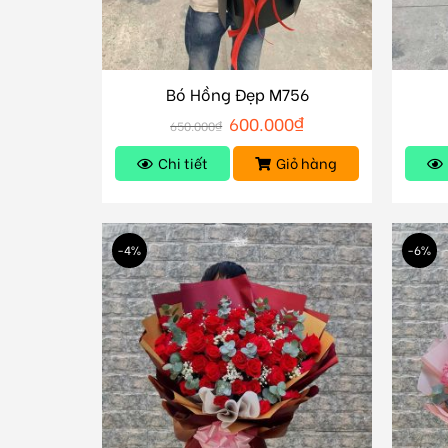
Bó Hồng Đẹp M756
600.000
₫
650.000
₫
Chi tiết
Giỏ hàng
-4%
-6%