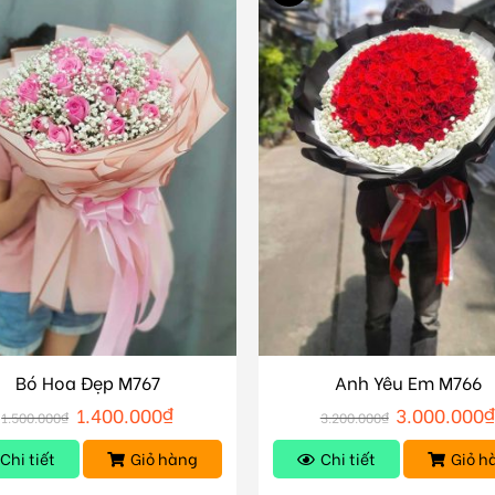
Bó Hoa Đẹp M767
Anh Yêu Em M766
1.400.000
₫
3.000.000
1.500.000
₫
3.200.000
₫
Chi tiết
Giỏ hàng
Chi tiết
Giỏ h