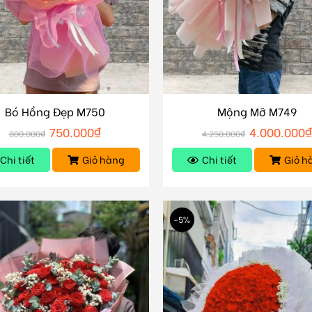
Bó Hồng Đẹp M750
Mộng Mỡ M749
750.000
₫
4.000.000
800.000
₫
4.250.000
₫
Chi tiết
Giỏ hàng
Chi tiết
Giỏ h
-5%