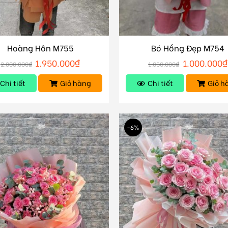
Hoàng Hôn M755
Bó Hồng Đẹp M754
1.950.000
₫
1.000.000
₫
2.000.000
₫
1.050.000
₫
Chi tiết
Giỏ hàng
Chi tiết
Giỏ h
-6%