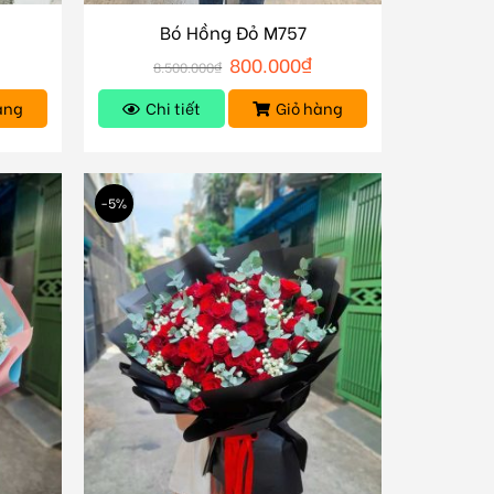
Bó Hồng Đỏ M757
₫
800.000
₫
8.500.000
₫
àng
Chi tiết
Giỏ hàng
-5%