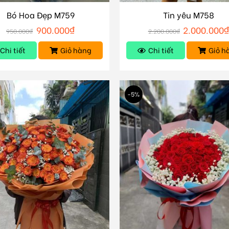
Bó Hoa Đẹp M759
Tin yêu M758
900.000
₫
2.000.000
950.000
₫
2.200.000
₫
Chi tiết
Giỏ hàng
Chi tiết
Giỏ h
-5%