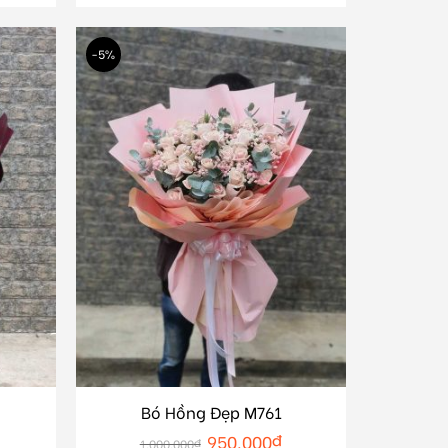
-5%
Bó Hồng Đẹp M761
950.000
₫
1.000.000
₫