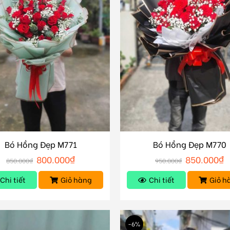
Bó Hồng Đẹp M771
Bó Hồng Đẹp M770
800.000
₫
850.000
₫
850.000
₫
950.000
₫
Chi tiết
Giỏ hàng
Chi tiết
Giỏ h
-6%