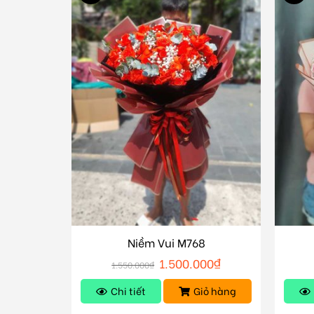
Niềm Vui M768
1.500.000
₫
1.550.000
₫
Chi tiết
Giỏ hàng