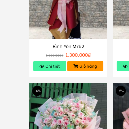
Bình Yên M752
1.300.000
₫
1.350.000
₫
Chi tiết
Giỏ hàng
-4%
-5%