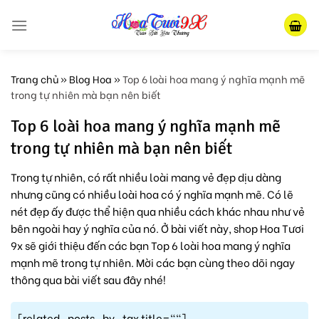
Skip
to
content
Trang chủ
»
Blog Hoa
»
Top 6 loài hoa mang ý nghĩa mạnh mẽ
trong tự nhiên mà bạn nên biết
Top 6 loài hoa mang ý nghĩa mạnh mẽ
trong tự nhiên mà bạn nên biết
Trong tự nhiên, có rất nhiều loài mang vẻ đẹp dịu dàng
nhưng cũng có nhiều loài hoa có ý nghĩa mạnh mẽ. Có lẽ
nét đẹp ấy được thể hiện qua nhiều cách khác nhau như vẻ
bên ngoài hay ý nghĩa của nó. Ở bài viết này, shop Hoa Tươi
9x sẽ giới thiệu đến các bạn Top 6 loài hoa mang ý nghĩa
mạnh mẽ trong tự nhiên. Mời các bạn cùng theo dõi ngay
thông qua bài viết sau đây nhé!
[related_posts_by_tax title=""]