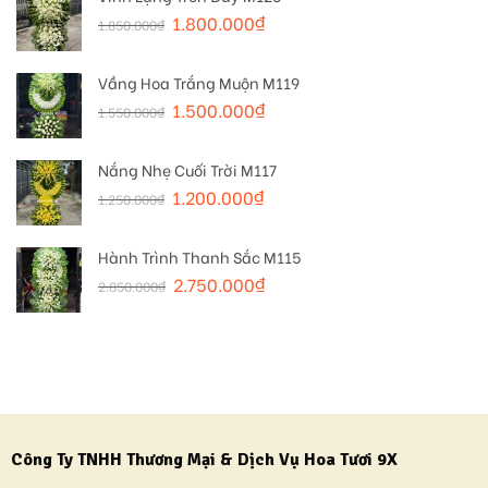
1.800.000
₫
1.850.000
₫
Vầng Hoa Trắng Muộn M119
1.500.000
₫
1.550.000
₫
Nắng Nhẹ Cuối Trời M117
1.200.000
₫
1.250.000
₫
Hành Trình Thanh Sắc M115
2.750.000
₫
2.850.000
₫
Công Ty TNHH Thương Mại & Dịch Vụ Hoa Tươi 9X