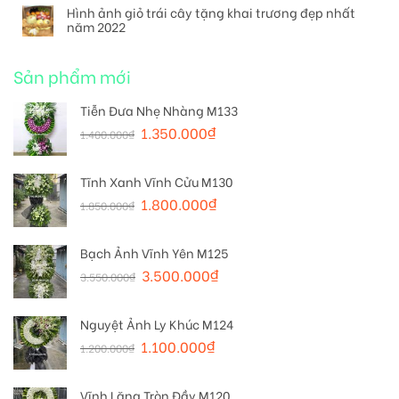
Hình ảnh giỏ trái cây tặng khai trương đẹp nhất
năm 2022
Sản phẩm mới
Tiễn Đưa Nhẹ Nhàng M133
1.350.000
₫
1.400.000
₫
Tĩnh Xanh Vĩnh Cửu M130
1.800.000
₫
1.850.000
₫
Bạch Ảnh Vĩnh Yên M125
3.500.000
₫
3.550.000
₫
Nguyệt Ảnh Ly Khúc M124
1.100.000
₫
1.200.000
₫
Vĩnh Lặng Tròn Đầy M120