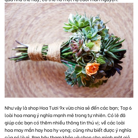
Như vậy là
shop Hoa Tươi 9x
vừa chia sẻ đến các bạn; Top 6
loài hoa mang ý nghĩa mạnh mẽ trong tự nhiên. Có lẽ đã
giúp các bạn có thêm nhiều thông tin thú vị; về các loài
hoa may mắn
hay
hoa hy vọng
; cũng như biết được ý nghĩa
của nó là gì. Bạn hãy tham khảo và chọn cho mình một
giỏ