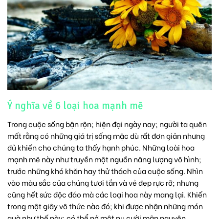
Ý nghĩa về 6 loại hoa mạnh mẽ
Trong cuộc sống bận rộn; hiện đại ngày nay; người ta quên
mất rằng có những giá trị sống mặc dù rất đơn giản nhưng
đủ khiến cho chúng ta thấy hạnh phúc. Những loài hoa
mạnh mẽ này như truyền một nguồn năng lượng vô hình;
trước những khó khăn hay thử thách của cuộc sống. Nhìn
vào màu sắc của chúng tươi tắn và vẻ đẹp rực rỡ; nhưng
cũng hết sức độc đáo mà các loại hoa này mang lại. Khiến
trong một giây vô thức nào đó; khi được nhận những món
quà như thế này; có thể nở một nụ cười mãn nguyện.