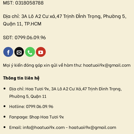
MST:
0318058788
Địa chỉ:
3A Lô A2 Cư xá,47 Trịnh ĐÌnh Trọng, Phường 5,
Quận 11, TP.HCM
SĐT:
0799.06.09.96
Mọi ý kiến đóng góp xin gửi về hòm thư:
hoatuoii9x@gmail.com
Thông tin liên hệ
Địa chỉ:
Hoa Tươi 9x, 3A Lô A2 Cư Xá,47 Trịnh Đình Trọng,
Phường 5, Quận 11
Hotline:
0799.06.09.96
Fanpage:
Shop Hoa Tươi 9x
Email:
info@hoatuoi9x.com - hoatuoii9x@gmail.com