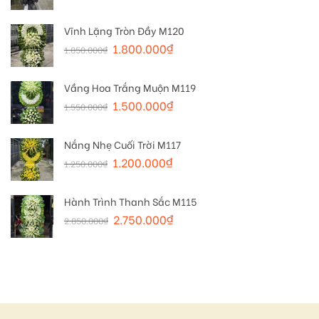
Vĩnh Lặng Tròn Đầy M120
1.800.000
₫
1.850.000
₫
Vầng Hoa Trắng Muộn M119
1.500.000
₫
1.550.000
₫
Nắng Nhẹ Cuối Trời M117
1.200.000
₫
1.250.000
₫
Hành Trình Thanh Sắc M115
2.750.000
₫
2.850.000
₫