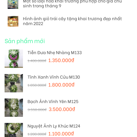
Một số loại hoa khai trương phù hợp cho gia chủ
sinh trong tháng 9
Hình ảnh giỏ trái cây tặng khai trương đẹp nhất
năm 2022
Sản phẩm mới
Tiễn Đưa Nhẹ Nhàng M133
1.350.000
₫
1.400.000
₫
Tĩnh Xanh Vĩnh Cửu M130
1.800.000
₫
1.850.000
₫
Bạch Ảnh Vĩnh Yên M125
3.500.000
₫
3.550.000
₫
Nguyệt Ảnh Ly Khúc M124
1.100.000
₫
1.200.000
₫