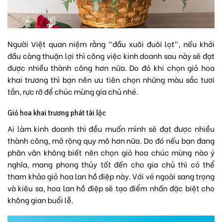
Người Việt quan niệm rằng “đầu xuôi đuôi lọt”, nếu khởi
đầu càng thuận lợi thì công việc kinh doanh sau này sẽ đạt
được nhiều thành công hơn nữa. Do đó khi chọn giỏ hoa
khai trương thì bạn nên ưu tiên chọn những màu sắc tươi
tắn, rực rỡ để chúc mừng gia chủ nhé.
Giỏ hoa khai trương phát tài lộc
Ai làm kinh doanh thì đều muốn mình sẽ đạt được nhiều
thành công, mở rộng quy mô hơn nữa. Do đó nếu bạn đang
phân vân không biết nên chọn giỏ hoa chúc mừng nào ý
nghĩa, mang phong thủy tốt đến cho gia chủ thì có thể
tham khảo giỏ hoa lan hồ điệp này. Với vẻ ngoài sang trọng
và kiêu sa,
hoa lan hồ điệp
sẽ tạo điểm nhấn đặc biệt cho
không gian buổi lễ.