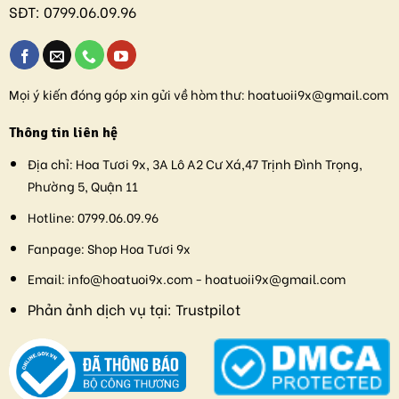
SĐT:
0799.06.09.96
Mọi ý kiến đóng góp xin gửi về hòm thư:
hoatuoii9x@gmail.com
Thông tin liên hệ
Địa chỉ:
Hoa Tươi 9x, 3A Lô A2 Cư Xá,47 Trịnh Đình Trọng,
Phường 5, Quận 11
Hotline:
0799.06.09.96
Fanpage:
Shop Hoa Tươi 9x
Email:
info@hoatuoi9x.com - hoatuoii9x@gmail.com
Phản ảnh dịch vụ tại:
Trustpilot