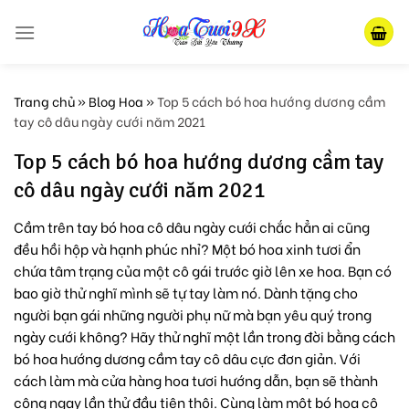
Skip
to
content
Trang chủ
»
Blog Hoa
»
Top 5 cách bó hoa hướng dương cầm
tay cô dâu ngày cưới năm 2021
Top 5 cách bó hoa hướng dương cầm tay
cô dâu ngày cưới năm 2021
Cầm trên tay bó hoa cô dâu ngày cưới chắc hẳn ai cũng
đều hồi hộp và hạnh phúc nhỉ? Một bó hoa xinh tươi ẩn
chứa tâm trạng của một cô gái trước giờ lên xe hoa. Bạn có
bao giờ thử nghĩ mình sẽ tự tay làm nó. Dành tặng cho
người bạn gái những người phụ nữ mà bạn yêu quý trong
ngày cưới không? Hãy thử nghĩ một lần trong đời bằng cách
bó hoa hướng dương cầm tay cô dâu cực đơn giản. Với
cách làm mà cửa hàng hoa tươi hướng dẫn, bạn sẽ thành
công ngay lần thử đầu tiên thôi. Cùng làm một bó hoa cô