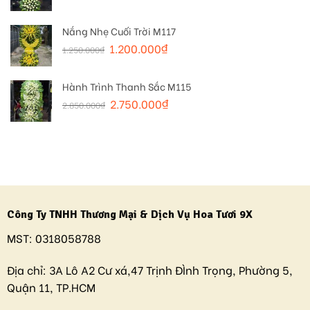
Nắng Nhẹ Cuối Trời M117
1.200.000
₫
1.250.000
₫
Hành Trình Thanh Sắc M115
2.750.000
₫
2.850.000
₫
Công Ty TNHH Thương Mại & Dịch Vụ Hoa Tươi 9X
MST:
0318058788
Địa chỉ:
3A Lô A2 Cư xá,47 Trịnh ĐÌnh Trọng, Phường 5,
Quận 11, TP.HCM