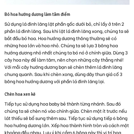
Bó hoa hướng dương làm tâm điểm
Sử dụng lá đinh lăng lặt phần gốc dưới bỏ, chỉ lấy ở trên 2
phần lá đinh lăng. Sau khi lặt lá đinh lăng xong, chúng ta sẽ
bắt đầu bó hoa.
Hoa hướng dương
thông thường sẽ có
những hoa lớn và hoa nhỏ. Chúng ta sẽ lựa 3 bông hoa
hướng dương nhỏ nhất chúng ta bó nó ở chính giữa. Dùng 3
cây hoa này để làm tâm, nên chọn những cây thẳng nhé!
Với mỗi cây hướng dương bạn sẽ chèn thêm lá đinh lăng
chung quanh. Sau khi chèn xong, dùng dây thun giá cố 3
bông hoa hướng dương với phần lá đinh lăng lại.
Chèn hoa xen kẽ
Tiếp tục sử dụng hoa baby bẻ thành từng nhánh. Sau đó
chúng ta sẽ chèn nó vào chính giữa. Chèn một ít trước nếu
lát thiếu sẽ bổ sung thêm sau. Tiếp tục sử dụng tiếp 6 bông
hoa hướng dương lớn. Xếp hoa thành hình tròn và cách một
khoảng đều nhau. Lưu ý khi cắm 6 bông này thì vị trí hoa