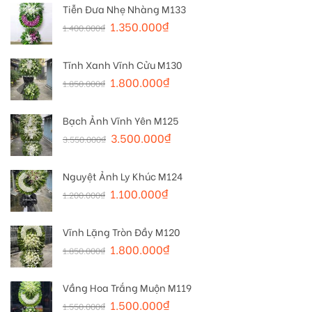
Tiễn Đưa Nhẹ Nhàng M133
1.350.000
₫
1.400.000
₫
Tĩnh Xanh Vĩnh Cửu M130
1.800.000
₫
1.850.000
₫
Bạch Ảnh Vĩnh Yên M125
3.500.000
₫
3.550.000
₫
Nguyệt Ảnh Ly Khúc M124
1.100.000
₫
1.200.000
₫
Vĩnh Lặng Tròn Đầy M120
1.800.000
₫
1.850.000
₫
Vầng Hoa Trắng Muộn M119
1.500.000
₫
1.550.000
₫