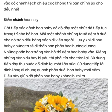
vào có chênh lệch chiều cao không thì bạn chỉnh lại cho
đều nhé!
Điểm nhánh hoa baby
Cắt tiếp các cành
hoa baby
có độ dày một chút để tiếp tục
trang trí cho bó hoa. Mỗi một nhánh chúng ta sẽ đệm ở dưới
cho nó tròn đều bằng cách đi viền ngoài. Lưu ý khi đi hoa
baby chúng ta sẽ đi thấp hơn phần hoa hướng dương.
Những phần hoa trống còn hở thì đệm hoa baby vào. Riêng
những cành dư hay bị yếu thì phải tỉa cho tròn lại. Sử dụng
tiếp dây thu buộc cố định lại một lần nữa. Sử dụng tiếp lá
đinh lăng đi chung quanh phần dưới hoa baby mới cắm.
Điều này giúp đỡ phần hoa baby không bị rơi ra.