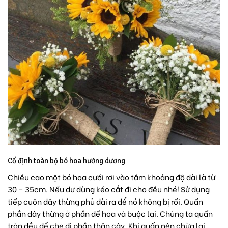
Cố định toàn bộ bó hoa hướng dương
Chiều cao một bó hoa cưới rơi vào tầm khoảng độ dài là từ
30 – 35cm. Nếu dư dùng kéo cắt đi cho đều nhé!
Sử dụng
tiếp cuộn dây thừng phủ dài ra để nó không bị rối. Quấn
phần dây thừng ở phần đế hoa và buộc lại. Chúng ta quấn
tròn đều để che đi phần thân cây. Khi quấn nên chừa lại