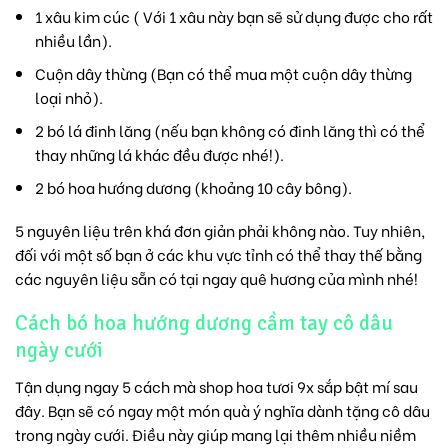
1 xâu kim cúc ( Với 1 xâu này bạn sẽ sử dụng được cho rất
nhiều lần).
Cuộn dây thừng (Bạn có thể mua một cuộn dây thừng
loại nhỏ).
2 bó lá đinh lăng (nếu bạn không có đinh lăng thì có thể
thay những lá khác đều được nhé!).
2 bó hoa hướng dương (khoảng 10 cây bông).
5 nguyên liệu trên khá đơn giản phải không nào. Tuy nhiên,
đối với một số bạn ở các khu vực tỉnh có thể thay thế bằng
các nguyên liệu sẵn có tại ngay quê hương của mình nhé!
Cách bó hoa hướng dương cầm tay cô dâu
ngày cưới
Tận dụng ngay 5 cách mà
shop hoa tươi 9x
sắp bật mí sau
đây. Bạn sẽ có ngay một món quà ý nghĩa dành tặng cô dâu
trong ngày cưới. Điều này giúp mang lại thêm nhiều niềm