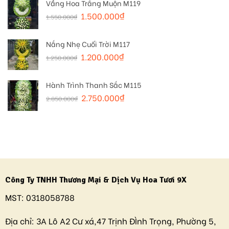
Vầng Hoa Trắng Muộn M119
1.500.000
₫
1.550.000
₫
Nắng Nhẹ Cuối Trời M117
1.200.000
₫
1.250.000
₫
Hành Trình Thanh Sắc M115
2.750.000
₫
2.850.000
₫
Công Ty TNHH Thương Mại & Dịch Vụ Hoa Tươi 9X
MST:
0318058788
Địa chỉ:
3A Lô A2 Cư xá,47 Trịnh ĐÌnh Trọng, Phường 5,