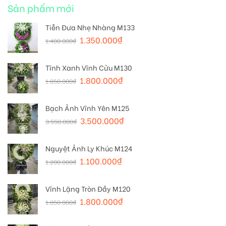
Sản phẩm mới
Tiễn Đưa Nhẹ Nhàng M133
1.350.000
₫
1.400.000
₫
Tĩnh Xanh Vĩnh Cửu M130
1.800.000
₫
1.850.000
₫
Bạch Ảnh Vĩnh Yên M125
3.500.000
₫
3.550.000
₫
Nguyệt Ảnh Ly Khúc M124
1.100.000
₫
1.200.000
₫
Vĩnh Lặng Tròn Đầy M120
1.800.000
₫
1.850.000
₫