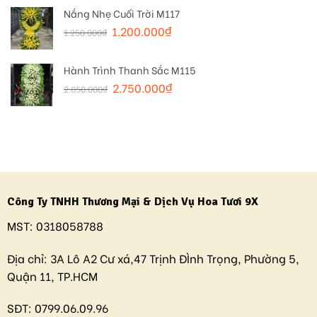
Nắng Nhẹ Cuối Trời M117
1.200.000
₫
1.250.000
₫
Hành Trình Thanh Sắc M115
2.750.000
₫
2.850.000
₫
Công Ty TNHH Thương Mại & Dịch Vụ Hoa Tươi 9X
MST:
0318058788
Địa chỉ:
3A Lô A2 Cư xá,47 Trịnh ĐÌnh Trọng, Phường 5,
Quận 11, TP.HCM
SĐT:
0799.06.09.96