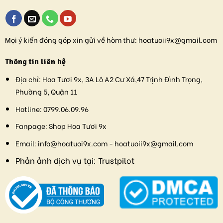
Mọi ý kiến đóng góp xin gửi về hòm thư:
hoatuoii9x@gmail.com
Thông tin liên hệ
Địa chỉ:
Hoa Tươi 9x, 3A Lô A2 Cư Xá,47 Trịnh Đình Trọng,
Phường 5, Quận 11
Hotline:
0799.06.09.96
Fanpage:
Shop Hoa Tươi 9x
Email:
info@hoatuoi9x.com - hoatuoii9x@gmail.com
Phản ảnh dịch vụ tại:
Trustpilot