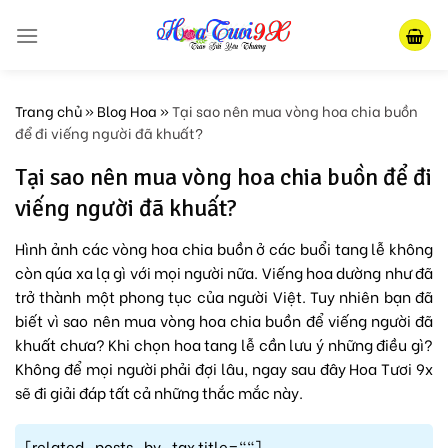
Skip
to
content
Trang chủ
»
Blog Hoa
»
Tại sao nên mua vòng hoa chia buồn
để đi viếng người đã khuất?
Tại sao nên mua vòng hoa chia buồn để đi
viếng người đã khuất?
Hình ảnh các vòng hoa chia buồn ở các buổi tang lễ không
còn qúa xa lạ gì với mọi người nữa. Viếng hoa dường như đã
trở thành một phong tục của người Việt. Tuy nhiên bạn đã
biết vì sao nên mua vòng hoa chia buồn để viếng người đã
khuất chưa? Khi chọn hoa tang lễ cần lưu ý những điều gì?
Không để mọi người phải đợi lâu, ngay sau đây Hoa Tươi 9x
sẽ đi giải đáp tất cả những thắc mắc này.
[related_posts_by_tax title=""]