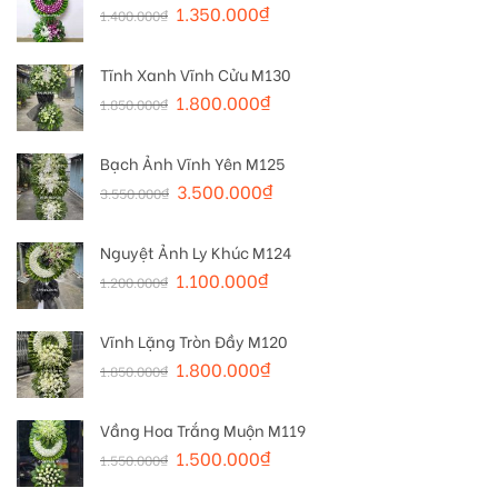
1.350.000
₫
1.400.000
₫
Tĩnh Xanh Vĩnh Cửu M130
1.800.000
₫
1.850.000
₫
Bạch Ảnh Vĩnh Yên M125
3.500.000
₫
3.550.000
₫
Nguyệt Ảnh Ly Khúc M124
1.100.000
₫
1.200.000
₫
Vĩnh Lặng Tròn Đầy M120
1.800.000
₫
1.850.000
₫
Vầng Hoa Trắng Muộn M119
1.500.000
₫
1.550.000
₫