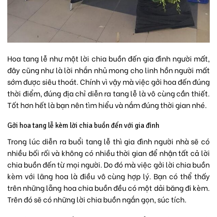
Hoa tang lễ
như một lời chia buồn đến gia đình người mất,
đây cũng như là lời nhắn nhủ mong cho linh hồn người mất
sớm được siêu thoát. Chính vì vậy mà việc gởi hoa đến đúng
thời điểm, đúng địa chỉ diễn ra tang lễ là vô cùng cần thiết.
Tốt hơn hết là bạn nên tìm hiểu và nắm đúng thời gian nhé.
Gởi hoa tang lễ kèm lời chia buồn đến với gia đình
Trong lúc diễn ra buổi tang lễ thì gia đình người nhà sẽ có
nhiều bối rối và không có nhiều thời gian để nhận tất cả lời
chia buồn đến từ mọi người. Do đó mà việc gởi lời chia buồn
kèm với lãng hoa là điều vô cùng hợp lý. Bạn có thể thấy
trên những lẵng hoa chia buồn đều có một dải băng đi kèm.
Trên đó sẽ có những lời chia buồn ngắn gọn, súc tích.