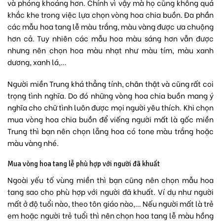
và phóng khoáng hơn. Chính vì vậy mà họ cũng không quá
khắc khe trong việc lựa chọn vòng hoa chia buồn. Đa phần
các mẫu hoa tang lễ màu trắng, màu vàng được ưa chuộng
hơn cả. Tuy nhiên các mẫu hoa màu sáng hơn vẫn được
nhưng nên chọn hoa màu nhạt như màu tím, màu xanh
dương, xanh lá,…
Người miền Trung khá thẳng tính, chân thật và cũng rất coi
trọng tình nghĩa. Do đó những vòng hoa chia buồn mang ý
nghĩa cho chữ tình luôn được mọi người yêu thích. Khi chọn
mua vòng hoa chia buồn để viếng người mất là gốc miền
Trung thì bạn nên chọn lẵng hoa có tone màu trắng hoặc
màu vàng nhé.
Mua vòng hoa tang lễ phù hợp với người đã khuất
Ngoài yếu tố vùng miền thì bạn cũng nên chọn mẫu hoa
tang sao cho phù hợp với người đã khuất. Ví dụ như người
mất ở độ tuổi nào, theo tôn giáo nào,… Nếu người mất là trẻ
em hoặc người trẻ tuổi thì nên chọn hoa tang lễ màu hồng