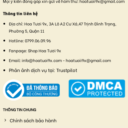
Mọi ý kiến đóng góp xin gửi về hòm thư:
hoatuoii9x@gmail.com
Thông tin liên hệ
Địa chỉ:
Hoa Tươi 9x, 3A Lô A2 Cư Xá,47 Trịnh Đình Trọng,
Phường 5, Quận 11
Hotline:
0799.06.09.96
Fanpage:
Shop Hoa Tươi 9x
Email:
info@hoatuoi9x.com - hoatuoii9x@gmail.com
Phản ảnh dịch vụ tại:
Trustpilot
THÔNG TIN CHUNG
Chính sách bảo hành