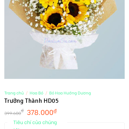
Trang chủ
/
Hoa Bó
/
Bó Hoa Hướng Dương
Trưởng Thành HD05
378.000
₫
₫
399.600
Tiêu chí của chúng