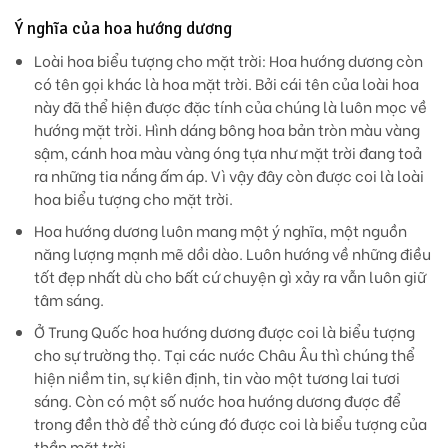
Ý nghĩa của hoa hướng dương
Loài hoa biểu tượng cho mặt trời: Hoa hướng dương còn
có tên gọi khác là hoa mặt trời. Bởi cái tên của loài hoa
này đã thể hiện được đặc tính của chúng là luôn mọc về
hướng mặt trời. Hình dáng bông hoa bản tròn màu vàng
sậm, cánh hoa màu vàng óng tựa như mặt trời đang toả
ra những tia nắng ấm áp. Vì vậy đây còn được coi là loài
hoa biểu tượng cho mặt trời.
Hoa hướng dương luôn mang một ý nghĩa, một nguồn
năng lượng mạnh mẽ dồi dào. Luôn hướng về những điều
tốt đẹp nhất dù cho bất cứ chuyện gì xảy ra vẫn luôn giữ
tâm sáng.
Ở Trung Quốc hoa hướng dương được coi là biểu tượng
cho sự trường thọ. Tại các nước Châu Âu thì chúng thể
hiện niềm tin, sự kiên định, tin vào một tương lai tươi
sáng. Còn có một số nước hoa hướng dương được để
trong đền thờ để thờ cúng đó được coi là biểu tượng của
thần mặt trời.