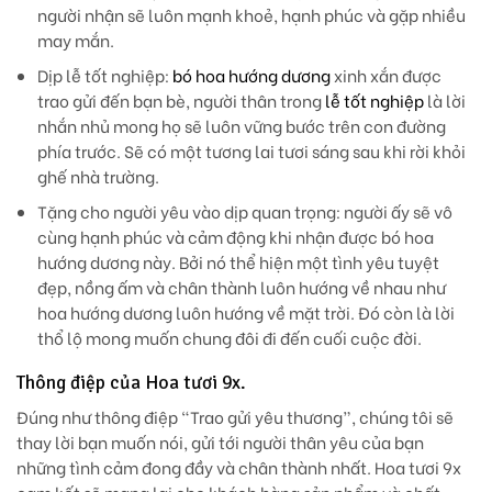
người nhận sẽ luôn mạnh khoẻ, hạnh phúc và gặp nhiều
may mắn.
Dịp lễ tốt nghiệp:
bó hoa hướng dương
xinh xắn được
trao gửi đến bạn bè, người thân trong
lễ tốt nghiệp
là lời
nhắn nhủ mong họ sẽ luôn vững bước trên con đường
phía trước. Sẽ có một tương lai tươi sáng sau khi rời khỏi
ghế nhà trường.
Tặng cho người yêu vào dịp quan trọng: người ấy sẽ vô
cùng hạnh phúc và cảm động khi nhận được bó hoa
hướng dương này. Bởi nó thể hiện một tình yêu tuyệt
đẹp, nồng ấm và chân thành luôn hướng về nhau như
hoa hướng dương luôn hướng về mặt trời. Đó còn là lời
thổ lộ mong muốn chung đôi đi đến cuối cuộc đời.
Thông điệp của Hoa tươi 9x.
Đúng như thông điệp “Trao gửi yêu thương”, chúng tôi sẽ
thay lời bạn muốn nói, gửi tới người thân yêu của bạn
những tình cảm đong đầy và chân thành nhất. Hoa tươi 9x