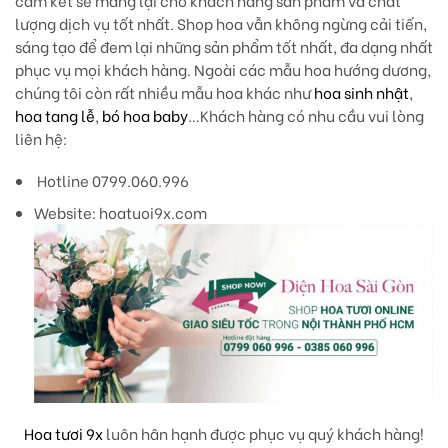
cam kết sẽ mang lại cho khách hàng sản phẩm và chất
lượng dịch vụ tốt nhất. Shop hoa vẫn không ngừng cải tiến,
sáng tạo để đem lại những sản phẩm tốt nhất, đa dạng nhất
phục vụ mọi khách hàng. Ngoài các mẫu hoa hướng dương,
chúng tôi còn rất nhiều mẫu hoa khác như
hoa sinh nhật
,
hoa tang lễ
,
bó hoa baby
…Khách hàng có nhu cầu vui lòng
liên hệ:
Hotline 0799.060.996
Website: hoatuoi9x.com
Hoa tươi 9x
luôn hân hạnh được phục vụ quý khách hàng!