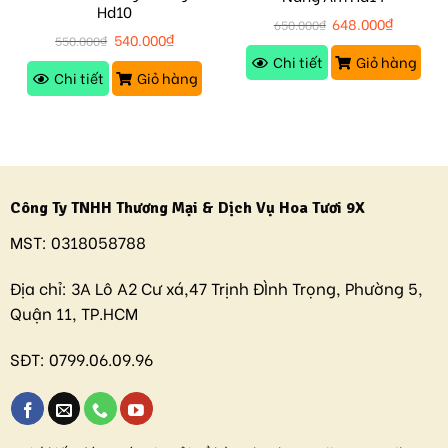
Hd10
648.000
₫
650.000
₫
540.000
₫
550.000
₫
Chi tiết
Giỏ hàng
Chi tiết
Giỏ hàng
Công Ty TNHH Thương Mại & Dịch Vụ Hoa Tươi 9X
MST:
0318058788
Địa chỉ:
3A Lô A2 Cư xá,47 Trịnh ĐÌnh Trọng, Phường 5,
Quận 11, TP.HCM
SĐT:
0799.06.09.96