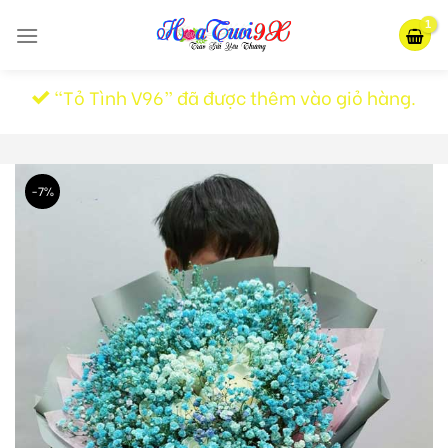
Skip
to
content
“Tỏ Tình V96” đã được thêm vào giỏ hàng.
-7%