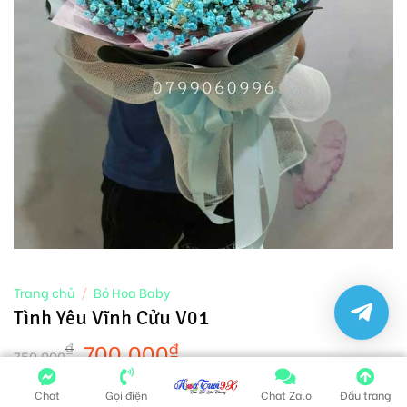
Trang chủ
/
Bó Hoa Baby
Tình Yêu Vĩnh Cửu V01
700.000
₫
₫
750.000
Tiêu chí của chúng
Chat
Gọi điện
Chat Zalo
Đầu trang