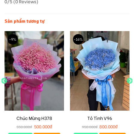
0/5
(0 Reviews)
Sản phẩm tương tự
-9%
-16%
Chúc Mừng H378
Tỏ Tình V96
500.000
₫
800.000
₫
550.000
₫
950.000
₫