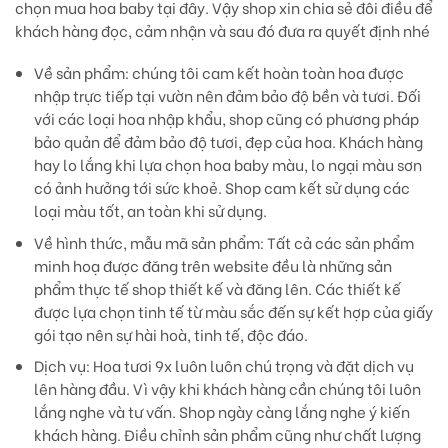
chọn mua hoa baby tại đây. Vậy shop xin chia sẻ đôi điều để
khách hàng đọc, cảm nhận và sau đó đưa ra quyết định nhé
Về sản phẩm:
chúng tôi cam kết hoàn toàn hoa được
nhập trực tiếp tại vườn nên đảm bảo độ bền và tươi. Đối
với các loại hoa nhập khẩu, shop cũng có phương pháp
bảo quản để đảm bảo độ tươi, đẹp của hoa. Khách hàng
hay lo lắng khi lựa chọn hoa baby màu, lo ngại màu sơn
có ảnh hưởng tới sức khoẻ. Shop cam kết sử dụng các
loại màu tốt, an toàn khi sử dụng.
Về hình thức, mẫu mã sản phẩm:
Tất cả các sản phẩm
minh hoạ được đăng trên website đều là những sản
phẩm thực tế shop thiết kế và đăng lên. Các thiết kế
được lựa chọn tinh tế từ màu sắc đến sự kết hợp của giấy
gói tạo nên sự hài hoà, tinh tế, độc đáo.
Dịch vụ
: Hoa tươi 9x luôn luôn chú trọng và đặt dịch vụ
lên hàng đầu. Vì vậy khi khách hàng cần chúng tôi luôn
lắng nghe và tư vấn. Shop ngày càng lắng nghe ý kiến
khách hàng. Điều chỉnh sản phẩm cũng như chất lượng