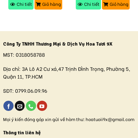
Chi tiết
Giỏ hàng
Chi tiết
Giỏ hàng
Công Ty TNHH Thương Mại & Dịch Vụ Hoa Tươi 9X
MST:
0318058788
Địa chỉ:
3A Lô A2 Cư xá,47 Trịnh ĐÌnh Trọng, Phường 5,
Quận 11, TP.HCM
SĐT:
0799.06.09.96
Mọi ý kiến đóng góp xin gửi về hòm thư:
hoatuoii9x@gmail.com
Thông tin liên hệ