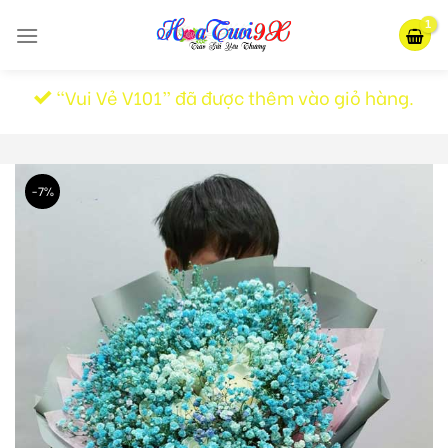
Skip
to
content
“Vui Vẻ V101” đã được thêm vào giỏ hàng.
-7%