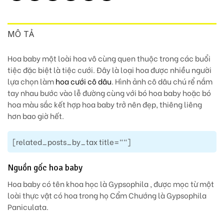
MÔ TẢ
Hoa baby một loài hoa vô cùng quen thuộc trong các buổi
tiệc đặc biệt là tiệc cưới. Đây là loại hoa được nhiều người
lựa chọn làm
hoa cưới cô dâu
. Hình ảnh cô dâu chú rể nắm
tay nhau bước vào lễ đường cùng với bó hoa baby hoặc bó
hoa màu sắc kết hợp hoa baby trở nên đẹp, thiêng liêng
hơn bao giờ hết.
[related_posts_by_tax title=""]
Nguồn gốc hoa baby
Hoa baby có tên khoa học là Gypsophila , được mọc từ một
loài thực vật có hoa trong họ Cẩm Chướng là Gypsophila
Paniculata.