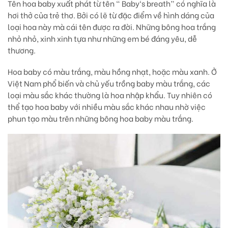
Tên hoa baby xuất phát từ tên “ Baby‘s breath” có nghĩa là
hơi thở của trẻ thơ. Bởi có lẽ từ đặc điểm về hình dáng của
loại hoa này mà cái tên được ra đời. Những bông hoa trắng
nhỏ nhỏ, xinh xinh tựa như những em bé đáng yêu, dễ
thương.
Hoa baby có màu trắng, màu hồng nhạt, hoặc màu xanh. Ở
Việt Nam phổ biến và chủ yếu trồng baby màu trắng, các
loại màu sắc khác thường là hoa nhập khẩu. Tuy nhiên có
thể tạo hoa baby với nhiều màu sắc khác nhau nhờ việc
phun tạo màu trên những bông hoa baby màu trắng.