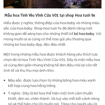
Mẫu hoa Tình Yêu Vĩnh Cửu V01 tại shop Hoa tươi 9x
Hiểu được ý nghĩa, thông điệp của hoa baby và những màu
sắc của hoa baby. Shop Hoa tươi 9x đã dành riêng một
không gian để sáng tạo cho những thiết kế
bó hoa baby.
Với
mong muốn ai ai cũng có thể trao gửi yêu thương qua
những bó hoa baby đẹp, độc đáo nhất.
Một trong những mẫu hoa được khách hàng yêu thích lựa
chọn đó là hoa Tình Yêu Vĩnh Cửu V01. Đây là một mẫu hoa
vô cùng đơn giản nhưng không hề đơn điệu mà lại còn rất
tinh tế và thu thu mọi ánh nhìn.
Màu sắc
: được lựa chọn từ những bông hoa màu xanh
kết hợp cùng hoa hồng trắng
Ý nghĩa
: Đây là bó hoa thể hiện một tình cảm thuần
khiết, đơn sơ, chân thành. Và tuỳ vào mỗi bối cảnh riêng
nó sẽ thể hiện cho lời muốn nói. Tặng cho người yêu là