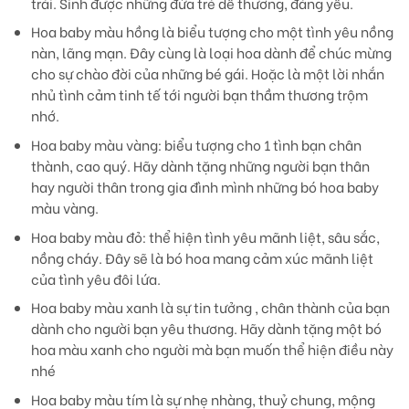
trái. Sinh được những đứa trẻ dễ thương, đáng yêu.
Hoa baby màu hồng
là biểu tượng cho một tình yêu nồng
nàn, lãng mạn. Đây cùng là loại hoa dành để chúc mừng
cho sự chào đời của những bé gái. Hoặc là một lời nhắn
nhủ tình cảm tinh tế tới người bạn thầm thương trộm
nhớ.
Hoa baby màu vàng
: biểu tượng cho 1 tình bạn chân
thành, cao quý. Hãy dành tặng những người bạn thân
hay người thân trong gia đình mình những bó hoa baby
màu vàng.
Hoa baby màu đỏ:
thể hiện tình yêu mãnh liệt, sâu sắc,
nồng cháy. Đây sẽ là bó hoa mang cảm xúc mãnh liệt
của tình yêu đôi lứa.
Hoa baby màu xanh
là sự tin tưởng , chân thành của bạn
dành cho người bạn yêu thương. Hãy dành tặng một bó
hoa màu xanh cho người mà bạn muốn thể hiện điều này
nhé
Hoa baby màu tím
là sự nhẹ nhàng, thuỷ chung, mộng