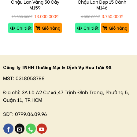
Chậu Lan Vàng 50 Cây
Chậu Lan Đẹp 15 Cành
M159
M146
13.000.000
₫
3.750.000
₫
13.500.000
₫
4.050.000
₫
Chi tiết
Giỏ hàng
Chi tiết
Giỏ hàng
Công Ty TNHH Thương Mại & Dịch Vụ Hoa Tươi 9X
MST:
0318058788
Địa chỉ:
3A Lô A2 Cư xá,47 Trịnh ĐÌnh Trọng, Phường 5,
Quận 11, TP.HCM
SĐT:
0799.06.09.96