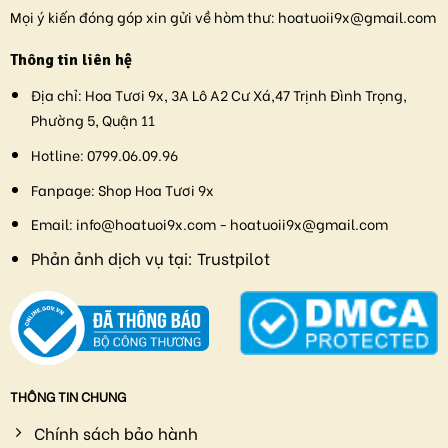
Mọi ý kiến đóng góp xin gửi về hòm thư:
hoatuoii9x@gmail.com
Thông tin liên hệ
Địa chỉ:
Hoa Tươi 9x, 3A Lô A2 Cư Xá,47 Trịnh Đình Trọng,
Phường 5, Quận 11
Hotline:
0799.06.09.96
Fanpage:
Shop Hoa Tươi 9x
Email:
info@hoatuoi9x.com - hoatuoii9x@gmail.com
Phản ảnh dịch vụ tại:
Trustpilot
THÔNG TIN CHUNG
Chính sách bảo hành