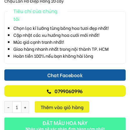
Chậu Lan Hồ Điệp Hồng 20 cây
Tiêu chí của chúng
tôi
Chọn lọc kĩ lưỡng từng bông hoa tươi đẹp nhất!
Cập nhật các xu hướng hoa cưới mới nhất!
Mức giá cạnh tranh nhất!
Giao hàng nhanh nhất trong nội thành TP. HCM
Hoàn tiền 100% nếu bạn không hài lòng
Chat Facebook
0799060996
Lan Hồ Điệp M706 số lượng
Thêm vào giỏ hàng
ĐẶT MẪU HOA NÀY
Nhân viên sẽ xác nhận đơn hàng sớm nhất