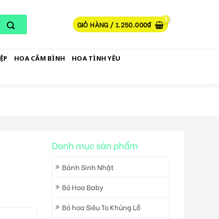
GIỎ HÀNG /
1.250.000
₫
ỆP
HOA CẮM BÌNH
HOA TÌNH YÊU
Danh mục sản phẩm
Bánh Sinh Nhật
Bó Hoa Baby
Bó hoa Siêu To Khủng Lồ