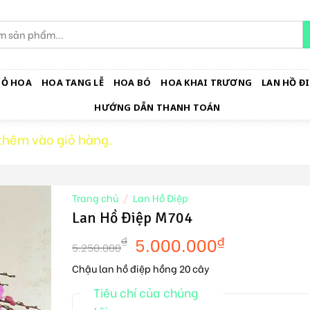
IỎ HOA
HOA TANG LỄ
HOA BÓ
HOA KHAI TRƯƠNG
LAN HỒ ĐI
HƯỚNG DẪN THANH TOÁN
thêm vào giỏ hàng.
Trang chủ
/
Lan Hồ Điệp
Lan Hồ Điệp M704
5.000.000
₫
₫
5.250.000
Chậu lan hồ điệp hồng 20 cây
Tiêu chí của chúng