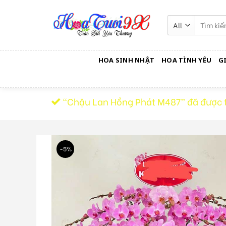
Skip
to
Tìm
kiếm:
content
HOA SINH NHẬT
HOA TÌNH YÊU
G
“Chậu Lan Hồng Phát M487” đã được 
-5%