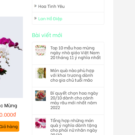
Hoa Tình Yêu
Lan Hồ Điệp
Bài viết mới
Top 10 mẫu hoa mừng
ngày nhà giáo Việt Nam
20 tháng 11 ý nghĩa nhất
Món quà nào phù hợp
với khai trương dành
cho gia chủ tuổi mão
Bí quyết chọn hoa ngày
20/10 dành cho cánh
mày râu mới nhất năm
úc Mừng
2022
0.000
₫
Tổng hợp những món
quà ý nghĩa dành tặng
Giỏ hàng
cho phái nữ nhân ngày
20/10