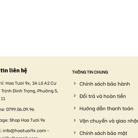
tin liên hệ
THÔNG TIN CHUNG
hỉ:
Hoa Tươi 9x, 3A Lô A2 Cư
Chính sách bảo hành
 Trịnh Đình Trọng, Phường 5,
Đổi trả và hoàn tiền
 11
Hướng dẫn thanh toán
ne:
0799.06.09.96
age:
Shop Hoa Tươi 9x
Vận chuyển và giao nhậ
:
info@hoatuoi9x.com -
Chính sách bảo mật
uoii9x@gmail.com