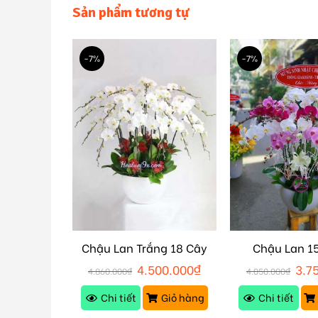
Sản phẩm tương tự
-7%
-7%
Chậu Lan Trắng 18 Cây
Chậu Lan 1
ành M165
M160
M157
50.000
₫
4.500.000
₫
3.7
4.860.000
₫
4.050.000
₫
Giỏ hàng
Chi tiết
Giỏ hàng
Chi tiết