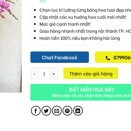
tôi
Chọn lọc kĩ lưỡng từng bông hoa tươi đẹp nh
Cập nhật các xu hướng hoa cưới mới nhất!
Mức giá cạnh tranh nhất!
Giao hàng nhanh nhất trong nội thành TP. H
Hoàn tiền 100% nếu bạn không hài lòng
Chat Facebook
079906
Lan Hồ Điệp M704 số lượng
Thêm vào giỏ hàng
ĐẶT MẪU HOA NÀY
Nhân viên sẽ xác nhận đơn hàng sớm nhấ