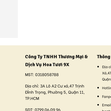
Công Ty TNHH Thương Mại &
Thông 
Dịch Vụ Hoa Tươi 9X
Địa c
Xá,47
MST:
0318058788
Quận
Địa chỉ:
3A Lô A2 Cư xá,47 Trịnh
Hotli
ĐÌnh Trọng, Phường 5, Quận 11,
Fanp
TP.HCM
Email
SĐT:
0799.06.09.96
hoat