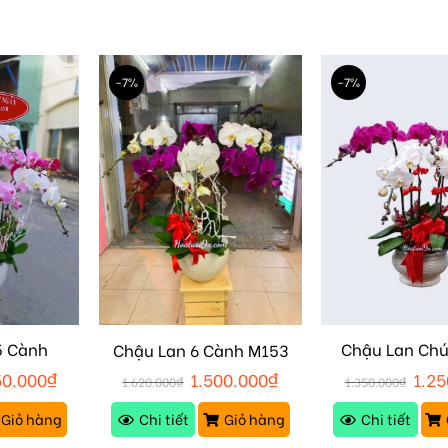
-7%
-7%
5 Cành
Chậu Lan Ch
Chậu Lan 6 Cành M153
M151
50.000
₫
1.500.000
₫
1.25
1.620.000
₫
1.350.000
₫
Giỏ hàng
Chi tiết
Giỏ hàng
Chi tiết