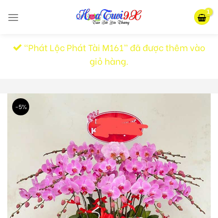
Skip
to
content
“Phát Lộc Phát Tài M161” đã được thêm vào
giỏ hàng.
-5%