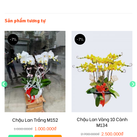
Sản phẩm tương tự
-7%
-7%
Chậu Lan Vàng 10 Cành
Chậu Lan Trắng M152
M134
1.000.000
₫
1.080.000
₫
2.500.000
₫
2.700.000
₫