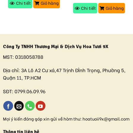
Chi tiết
Giỏ hàng
Chi tiết
Giỏ hàng
Công Ty TNHH Thương Mại & Dịch Vụ Hoa Tươi 9X
MST:
0318058788
Địa chỉ:
3A Lô A2 Cư xá,47 Trịnh ĐÌnh Trọng, Phường 5,
Quận 11, TP.HCM
SĐT:
0799.06.09.96
Mọi ý kiến đóng góp xin gửi về hòm thư:
hoatuoii9x@gmail.com
Thông tin liên hệ