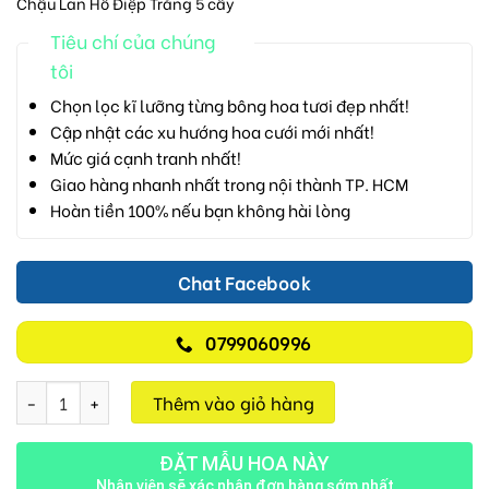
Chậu Lan Hồ Điệp Trắng 5 cây
Tiêu chí của chúng
tôi
Chọn lọc kĩ lưỡng từng bông hoa tươi đẹp nhất!
Cập nhật các xu hướng hoa cưới mới nhất!
Mức giá cạnh tranh nhất!
Giao hàng nhanh nhất trong nội thành TP. HCM
Hoàn tiền 100% nếu bạn không hài lòng
Chat Facebook
0799060996
Lan Hồ Điệp M701 số lượng
Thêm vào giỏ hàng
ĐẶT MẪU HOA NÀY
Nhân viên sẽ xác nhận đơn hàng sớm nhất