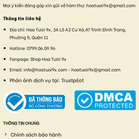
Mọi ý kiến đóng góp xin gửi về hòm thư:
hoatuoii9x@gmail.com
Thông tin liên hệ
Địa chỉ:
Hoa Tươi 9x, 3A Lô A2 Cư Xá,47 Trịnh Đình Trọng,
Phường 5, Quận 11
Hotline:
0799.06.09.96
Fanpage:
Shop Hoa Tươi 9x
Email:
info@hoatuoi9x.com - hoatuoii9x@gmail.com
Phản ảnh dịch vụ tại:
Trustpilot
THÔNG TIN CHUNG
Chính sách bảo hành