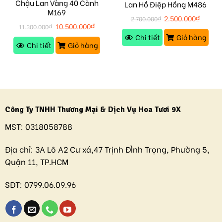
Chậu Lan Vàng 40 Cành
Lan Hồ Điệp Hồng M486
M169
2.500.000
₫
2.700.000
₫
10.500.000
₫
11.300.000
₫
Chi tiết
Giỏ hàng
Chi tiết
Giỏ hàng
Công Ty TNHH Thương Mại & Dịch Vụ Hoa Tươi 9X
MST:
0318058788
Địa chỉ:
3A Lô A2 Cư xá,47 Trịnh ĐÌnh Trọng, Phường 5,
Quận 11, TP.HCM
SĐT:
0799.06.09.96