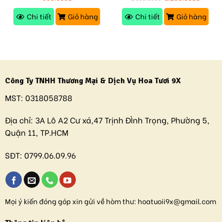
Chi tiết
Giỏ hàng
Chi tiết
Giỏ hàng
Công Ty TNHH Thương Mại & Dịch Vụ Hoa Tươi 9X
MST:
0318058788
Địa chỉ:
3A Lô A2 Cư xá,47 Trịnh ĐÌnh Trọng, Phường 5,
Quận 11, TP.HCM
SĐT:
0799.06.09.96
Mọi ý kiến đóng góp xin gửi về hòm thư:
hoatuoii9x@gmail.com