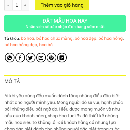
Bó Hoa Cát Tường M237 số lượng
Thêm vào giỏ hàng
ĐẶT MẪU HOA NÀY
Nhân viên sẽ xác nhận đơn hàng sớm nhất
bó hoa
bó hoa chúc mừng
bó hoa đẹp
bó hoa hồng
Từ khóa:
,
,
,
,
bó hoa hồng đẹp
hoa bó
,
MÔ TẢ
Ai khi yêu cũng đều muốn dành tặng những điều đặc biệt
nhất cho người mình yêu. Mong người đó sẽ vui, hạnh phúc
bởi những điều bất ngờ đó. Hiểu được mong muốn và nhu
cầu của khách hàng, shop Hoa tươi 9x đã thiết kế những
mẫu hoa siêu to khủng lồ. Để khách hàng có những lựa
chọn đặc biệt dành cho những người đặc biệt trong cuộc