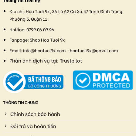
Thông tin liên hệ
Địa chỉ:
Hoa Tươi 9x, 3A Lô A2 Cư Xá,47 Trịnh Đình Trọng,
Phường 5, Quận 11
Hotline:
0799.06.09.96
Fanpage:
Shop Hoa Tươi 9x
Email:
info@hoatuoi9x.com - hoatuoii9x@gmail.com
Phản ảnh dịch vụ tại:
Trustpilot
THÔNG TIN CHUNG
Chính sách bảo hành
Đổi trả và hoàn tiền