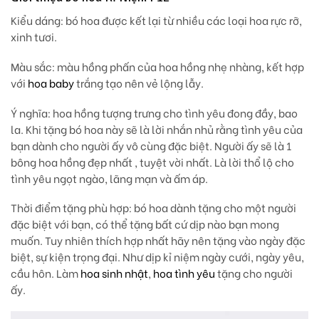
Kiểu dáng: bó hoa được kết lại từ nhiều các loại hoa rực rỡ,
xinh tươi.
Màu sắc
: màu hồng phấn của hoa hồng nhẹ nhàng, kết hợp
với
hoa baby
trắng tạo nên vẻ lộng lẫy.
Ý nghĩa:
hoa hồng tượng trưng cho tình yêu đong đầy, bao
la. Khi tặng bó hoa này sẽ là lời nhắn nhủ rằng tình yêu của
bạn dành cho người ấy vô cùng đặc biệt. Người ấy sẽ là 1
bông hoa hồng đẹp nhất , tuyệt vời nhất. Là lời thổ lộ cho
tình yêu ngọt ngào, lãng mạn và ấm áp.
Thời điểm tặng phù hợp
: bó hoa dành tặng cho một người
đặc biệt với bạn, có thể tặng bất cứ dịp nào bạn mong
muốn. Tuy nhiên thích hợp nhất hãy nên tặng vào ngày đặc
biệt, sự kiện trọng đại. Như dịp kỉ niệm ngày cưới, ngày yêu,
cầu hôn. Làm
hoa sinh nhật
,
hoa tình yêu
tặng cho người
ấy.