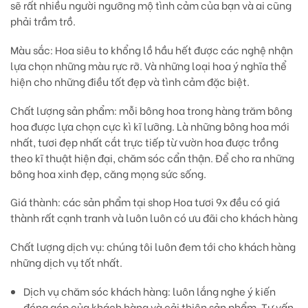
sẽ rất nhiều người ngưỡng mộ tình cảm của bạn và ai cũng
phải trầm trồ.
Màu sắc:
Hoa siêu to khổng lồ hầu hết được các nghệ nhận
lựa chọn những màu rực rỡ. Và những loại hoa ý nghĩa thể
hiện cho những điều tốt đẹp và tình cảm đặc biệt.
Chất lượng sản phẩm:
mỗi bông hoa trong hàng trăm bông
hoa được lựa chọn cực kì kĩ lưỡng. Là những bông hoa mới
nhất, tươi đẹp nhất cắt trực tiếp từ vườn hoa được trồng
theo kĩ thuật hiện đại, chăm sóc cẩn thận. Để cho ra những
bông hoa xinh đẹp, căng mọng sức sống.
Giá thành:
các sản phẩm tại shop Hoa tươi 9x đều có giá
thành rất cạnh tranh và luôn luôn có ưu đãi cho khách hàng
Chất lượng dịch vụ:
chúng tôi luôn đem tới cho khách hàng
những dịch vụ tốt nhất.
Dịch vụ chăm sóc khách hàng: luôn lắng nghe ý kiến
đóng góp của khách hàng và cải thiện sản phẩm. Tư vấn