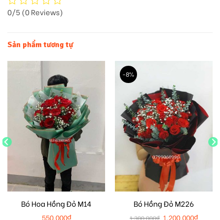
0/5
(0 Reviews)
Sản phẩm tương tự
-8%
Bó Hoa Hồng Đỏ M14
Bó Hồng Đỏ M226
550.000
₫
1.200.000
₫
1.300.000
₫