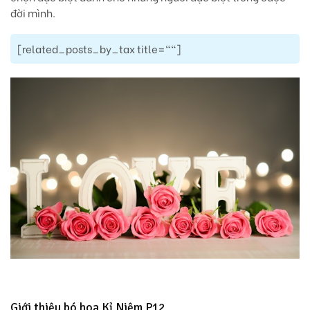
đời mình.
[related_posts_by_tax title=""]
Giới thiệu bó hoa Kỉ Niệm P12