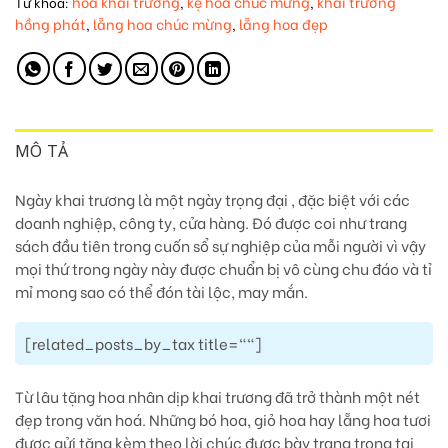
hoa khai trương
kệ hoa chúc mừng
khai trương
Từ khóa:
,
,
hồng phát
lẵng hoa chúc mừng
lẵng hoa đẹp
,
,
MÔ TẢ
Ngày khai trương là một ngày trọng đại , đặc biệt với các
doanh nghiệp, công ty, cửa hàng. Đó được coi như trang
sách đầu tiên trong cuốn sổ sự nghiệp của mỗi người vì vậy
mọi thứ trong ngày này được chuẩn bị vô cùng chu đáo và tỉ
mỉ mong sao có thể đón tài lộc, may mắn.
[related_posts_by_tax title=""]
Từ lâu tặng hoa nhân dịp khai trương đã trở thành một nét
đẹp trong văn hoá. Những bó hoa, giỏ hoa hay lẵng hoa tươi
được gửi tặng kèm theo lời chúc được bày trang trọng tại