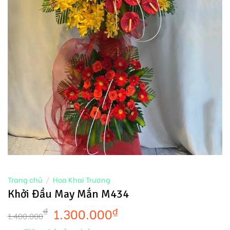
Trang chủ
/
Hoa Khai Trương
Khởi Đầu May Mắn M434
1.300.000
₫
₫
1.400.000