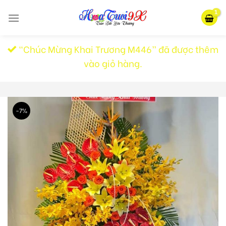
Skip
to
content
“Chúc Mừng Khai Trương M446” đã được thêm
vào giỏ hàng.
-7%