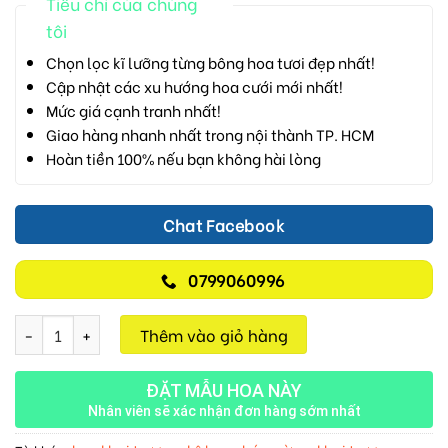
Tiêu chí của chúng
tôi
Chọn lọc kĩ lưỡng từng bông hoa tươi đẹp nhất!
Cập nhật các xu hướng hoa cưới mới nhất!
Mức giá cạnh tranh nhất!
Giao hàng nhanh nhất trong nội thành TP. HCM
Hoàn tiền 100% nếu bạn không hài lòng
Chat Facebook
0799060996
Khởi Đầu May Mắn M434 số lượng
Thêm vào giỏ hàng
ĐẶT MẪU HOA NÀY
Nhân viên sẽ xác nhận đơn hàng sớm nhất