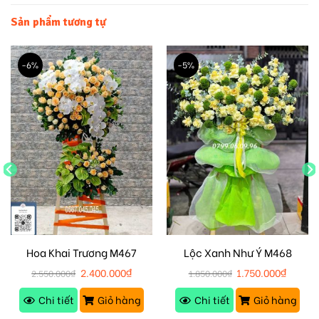
Sản phẩm tương tự
-6%
-5%
Hoa Khai Trương M467
Lộc Xanh Như Ý M468
2.400.000
₫
1.750.000
₫
2.550.000
₫
1.850.000
₫
Chi tiết
Giỏ hàng
Chi tiết
Giỏ hàng