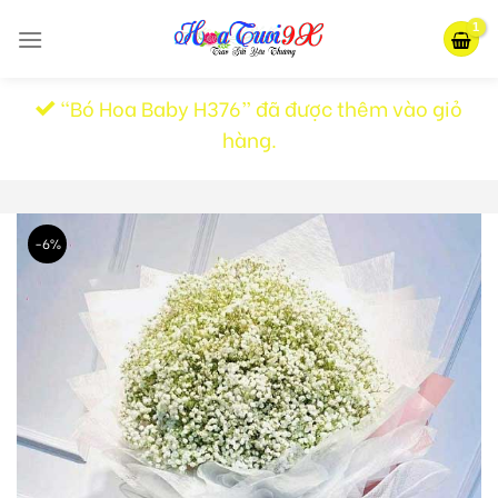
Skip
to
content
“Bó Hoa Baby H376” đã được thêm vào giỏ
hàng.
-6%