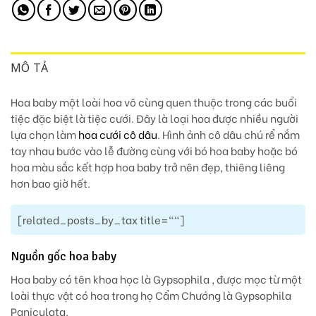
MÔ TẢ
Hoa baby một loài hoa vô cùng quen thuộc trong các buổi
tiệc đặc biệt là tiệc cưới. Đây là loại hoa được nhiều người
lựa chọn làm
hoa cưới cô dâu
. Hình ảnh cô dâu chú rể nắm
tay nhau bước vào lễ đường cùng với bó hoa baby hoặc bó
hoa màu sắc kết hợp hoa baby trở nên đẹp, thiêng liêng
hơn bao giờ hết.
[related_posts_by_tax title=""]
Nguồn gốc hoa baby
Hoa baby có tên khoa học là Gypsophila , được mọc từ một
loài thực vật có hoa trong họ Cẩm Chướng là Gypsophila
Paniculata.