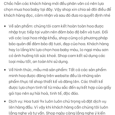
Chắc hẳn các khách hàng mới đều phân vân có nên lựa
chọn mua hoa baby tại đây. Vậy shop xin chia sẻ đôi điều để
khách hàng đọc, cảm nhận và sau đó đưa ra quyết định nhé
Về sản phẩm:
chúng tôi cam kết hoàn toàn hoa được
nhập trực tiếp tại vườn nên đảm bảo độ bền và tươi. Đối
với các loại hoa nhập khẩu, shop cũng có phương pháp
bảo quản để đảm bảo độ tươi, đẹp của hoa. Khách hàng
hay lo lắng khi lựa chọn hoa baby màu, lo ngại màu sơn
có ảnh hưởng tới sức khoẻ. Shop cam kết sử dụng các
loại màu tốt, an toàn khi sử dụng.
Về hình thức, mẫu mã sản phẩm:
Tất cả các sản phẩm
minh hoạ được đăng trên website đều là những sản
phẩm thực tế shop thiết kế và đăng lên. Các thiết kế
được lựa chọn tinh tế từ màu sắc đến sự kết hợp của giấy
gói tạo nên sự hài hoà, tinh tế, độc đáo.
Dịch vụ
: Hoa tươi 9x luôn luôn chú trọng và đặt dịch vụ
lên hàng đầu. Vì vậy khi khách hàng cần chúng tôi luôn
lắng nghe và tư vấn. Shop ngày càng lắng nghe ý kiến