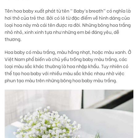
Tên hoa baby xuất phát từ tên “ Baby‘s breath” có nghĩa là
hơi thở của trẻ thơ. Bởi có lẽ từ đặc điểm về hình dáng của
loại hoa này mà cái tên được ra đời. Những bông hoa trắng
nhỏ nhỏ, xinh xinh tựa như những em bé đáng yêu, dễ
thương.
Hoa baby có màu trắng, màu hồng nhạt, hoặc màu xanh. Ở
Việt Nam phổ biến và chủ yếu trồng baby màu trắng, các
loại màu sắc khác thường là hoa nhập khẩu. Tuy nhiên có
thể tạo hoa baby với nhiều màu sắc khác nhau nhờ việc
phun tạo màu trên những bông hoa baby màu trắng.