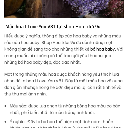
Mẫu hoa I Love You V81 tại shop Hoa tươi 9x
Hiểu được ý nghĩa, thông điệp của hoa baby và những màu
sắc của hoa baby. Shop Hoa tươi 9x đã dành riêng một
không gian để sáng tạo cho những thiết kế
bó hoa baby.
Với
mong muốn ai ai cũng có thể trao gửi yêu thương qua
những bó hoa baby đẹp, độc đáo nhất.
Một trong những mẫu hoa được khách hàng yêu thích lựa
chọn đó là hoa I Love You V81. Đây là một mẫu hoa vô cùng
đơn giản nhưng không hề đơn điệu mà lại còn rất tinh tế và
thu thu mọi ánh nhìn.
Màu sắc
: được lựa chọn từ những bông hoa màu cơ bản
nhất, phổ biến nhất là màu trắng tinh khôi.
Ý nghĩa
: Đây là bó hoa thể hiện một tình cảm thuần
khiết, đơn sơ, chân thành. Và tuỳ vào mỗi bối cảnh riêng