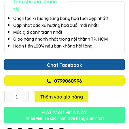
Tiêu chí của chúng
tôi
Chọn lọc kĩ lưỡng từng bông hoa tươi đẹp nhất!
Cập nhật các xu hướng hoa cưới mới nhất!
Mức giá cạnh tranh nhất!
Giao hàng nhanh nhất trong nội thành TP. HCM
Hoàn tiền 100% nếu bạn không hài lòng
Chat Facebook
0799060996
I LOVE YOU H384 số lượng
Thêm vào giỏ hàng
ĐẶT MẪU HOA NÀY
Nhân viên sẽ xác nhận đơn hàng sớm nhất