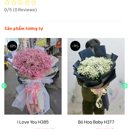
0/5
(0 Reviews)
Sản phẩm tương tự
-10%
-9%
I Love You H385
Bó Hoa Baby H377