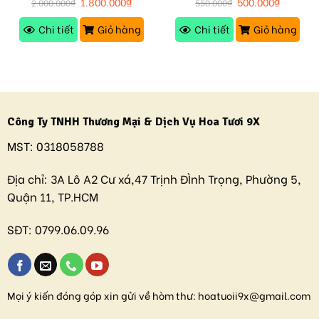
1.800.000
₫
500.000
₫
2.000.000
₫
550.000
₫
Chi tiết
Giỏ hàng
Chi tiết
Giỏ hàng
Công Ty TNHH Thương Mại & Dịch Vụ Hoa Tươi 9X
MST:
0318058788
Địa chỉ:
3A Lô A2 Cư xá,47 Trịnh ĐÌnh Trọng, Phường 5,
Quận 11, TP.HCM
SĐT:
0799.06.09.96
Mọi ý kiến đóng góp xin gửi về hòm thư:
hoatuoii9x@gmail.com