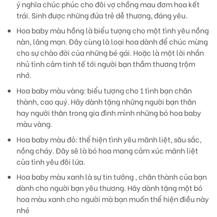
ý nghĩa chúc phúc cho đôi vợ chồng mau đơm hoa kết
trái. Sinh được những đứa trẻ dễ thương, đáng yêu.
Hoa baby màu hồng
là biểu tượng cho một tình yêu nồng
nàn, lãng mạn. Đây cùng là loại hoa dành để chúc mừng
cho sự chào đời của những bé gái. Hoặc là một lời nhắn
nhủ tình cảm tinh tế tới người bạn thầm thương trộm
nhớ.
Hoa baby màu vàng
: biểu tượng cho 1 tình bạn chân
thành, cao quý. Hãy dành tặng những người bạn thân
hay người thân trong gia đình mình những bó hoa baby
màu vàng.
Hoa baby màu đỏ:
thể hiện tình yêu mãnh liệt, sâu sắc,
nồng cháy. Đây sẽ là bó hoa mang cảm xúc mãnh liệt
của tình yêu đôi lứa.
Hoa baby màu xanh
là sự tin tưởng , chân thành của bạn
dành cho người bạn yêu thương. Hãy dành tặng một bó
hoa màu xanh cho người mà bạn muốn thể hiện điều này
nhé