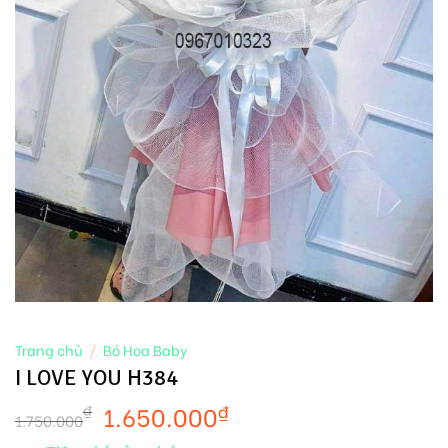
Trang chủ
/
Bó Hoa Baby
I LOVE YOU H384
1.650.000
₫
₫
1.750.000