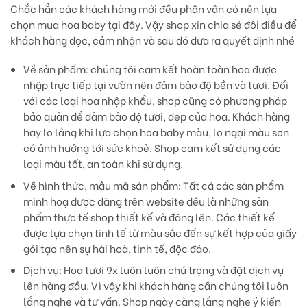
Chắc hẳn các khách hàng mới đều phân vân có nên lựa
chọn mua hoa baby tại đây. Vậy shop xin chia sẻ đôi điều để
khách hàng đọc, cảm nhận và sau đó đưa ra quyết định nhé
Về sản phẩm:
chúng tôi cam kết hoàn toàn hoa được
nhập trực tiếp tại vườn nên đảm bảo độ bền và tươi. Đối
với các loại hoa nhập khẩu, shop cũng có phương pháp
bảo quản để đảm bảo độ tươi, đẹp của hoa. Khách hàng
hay lo lắng khi lựa chọn hoa baby màu, lo ngại màu sơn
có ảnh hưởng tới sức khoẻ. Shop cam kết sử dụng các
loại màu tốt, an toàn khi sử dụng.
Về hình thức, mẫu mã sản phẩm:
Tất cả các sản phẩm
minh hoạ được đăng trên website đều là những sản
phẩm thực tế shop thiết kế và đăng lên. Các thiết kế
được lựa chọn tinh tế từ màu sắc đến sự kết hợp của giấy
gói tạo nên sự hài hoà, tinh tế, độc đáo.
Dịch vụ
: Hoa tươi 9x luôn luôn chú trọng và đặt dịch vụ
lên hàng đầu. Vì vậy khi khách hàng cần chúng tôi luôn
lắng nghe và tư vấn. Shop ngày càng lắng nghe ý kiến