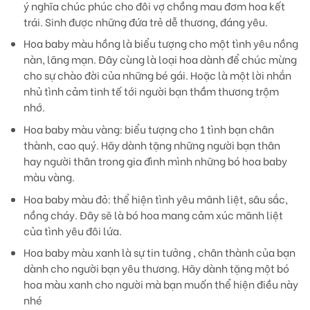
ý nghĩa chúc phúc cho đôi vợ chồng mau đơm hoa kết
trái. Sinh được những đứa trẻ dễ thương, đáng yêu.
Hoa baby màu hồng
là biểu tượng cho một tình yêu nồng
nàn, lãng mạn. Đây cùng là loại hoa dành để chúc mừng
cho sự chào đời của những bé gái. Hoặc là một lời nhắn
nhủ tình cảm tinh tế tới người bạn thầm thương trộm
nhớ.
Hoa baby màu vàng
: biểu tượng cho 1 tình bạn chân
thành, cao quý. Hãy dành tặng những người bạn thân
hay người thân trong gia đình mình những bó hoa baby
màu vàng.
Hoa baby màu đỏ:
thể hiện tình yêu mãnh liệt, sâu sắc,
nồng cháy. Đây sẽ là bó hoa mang cảm xúc mãnh liệt
của tình yêu đôi lứa.
Hoa baby màu xanh
là sự tin tưởng , chân thành của bạn
dành cho người bạn yêu thương. Hãy dành tặng một bó
hoa màu xanh cho người mà bạn muốn thể hiện điều này
nhé