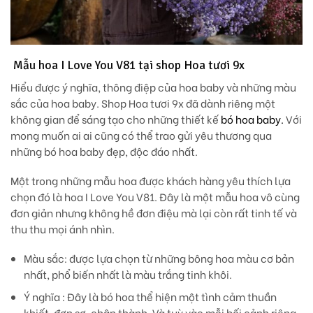
Mẫu hoa I Love You V81 tại shop Hoa tươi 9x
Hiểu được ý nghĩa, thông điệp của hoa baby và những màu
sắc của hoa baby. Shop Hoa tươi 9x đã dành riêng một
không gian để sáng tạo cho những thiết kế
bó hoa baby.
Với
mong muốn ai ai cũng có thể trao gửi yêu thương qua
những bó hoa baby đẹp, độc đáo nhất.
Một trong những mẫu hoa được khách hàng yêu thích lựa
chọn đó là hoa I Love You V81. Đây là một mẫu hoa vô cùng
đơn giản nhưng không hề đơn điệu mà lại còn rất tinh tế và
thu thu mọi ánh nhìn.
Màu sắc
: được lựa chọn từ những bông hoa màu cơ bản
nhất, phổ biến nhất là màu trắng tinh khôi.
Ý nghĩa
: Đây là bó hoa thể hiện một tình cảm thuần
khiết, đơn sơ, chân thành. Và tuỳ vào mỗi bối cảnh riêng