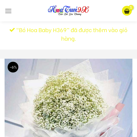
Skip
to
content
“Bó Hoa Baby H369” đã được thêm vào giỏ
hàng.
-6%