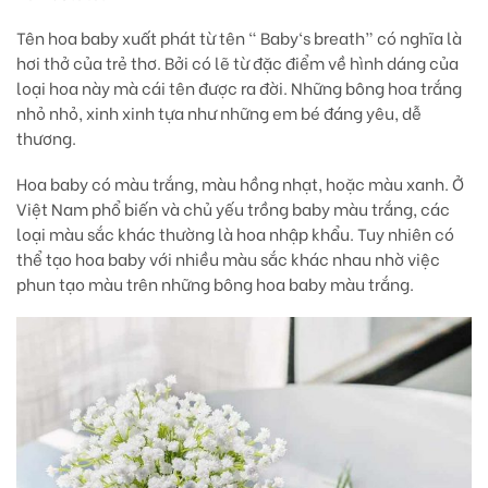
Tên hoa baby xuất phát từ tên “ Baby‘s breath” có nghĩa là
hơi thở của trẻ thơ. Bởi có lẽ từ đặc điểm về hình dáng của
loại hoa này mà cái tên được ra đời. Những bông hoa trắng
nhỏ nhỏ, xinh xinh tựa như những em bé đáng yêu, dễ
thương.
Hoa baby có màu trắng, màu hồng nhạt, hoặc màu xanh. Ở
Việt Nam phổ biến và chủ yếu trồng baby màu trắng, các
loại màu sắc khác thường là hoa nhập khẩu. Tuy nhiên có
thể tạo hoa baby với nhiều màu sắc khác nhau nhờ việc
phun tạo màu trên những bông hoa baby màu trắng.