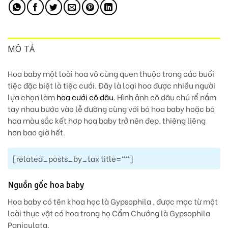
MÔ TẢ
Hoa baby một loài hoa vô cùng quen thuộc trong các buổi
tiệc đặc biệt là tiệc cưới. Đây là loại hoa được nhiều người
lựa chọn làm
hoa cưới cô dâu
. Hình ảnh cô dâu chú rể nắm
tay nhau bước vào lễ đường cùng với bó hoa baby hoặc bó
hoa màu sắc kết hợp hoa baby trở nên đẹp, thiêng liêng
hơn bao giờ hết.
[related_posts_by_tax title=""]
Nguồn gốc hoa baby
Hoa baby có tên khoa học là Gypsophila , được mọc từ một
loài thực vật có hoa trong họ Cẩm Chướng là Gypsophila
Paniculata.