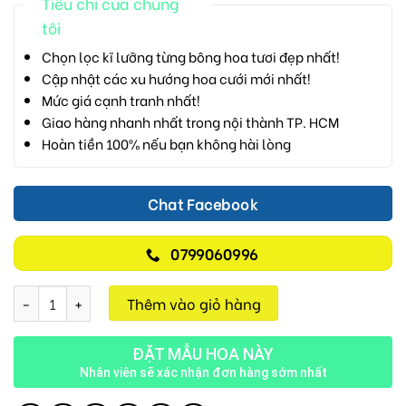
Tiêu chí của chúng
tôi
Chọn lọc kĩ lưỡng từng bông hoa tươi đẹp nhất!
Cập nhật các xu hướng hoa cưới mới nhất!
Mức giá cạnh tranh nhất!
Giao hàng nhanh nhất trong nội thành TP. HCM
Hoàn tiền 100% nếu bạn không hài lòng
Chat Facebook
0799060996
I LOVE YOU H384 số lượng
Thêm vào giỏ hàng
ĐẶT MẪU HOA NÀY
Nhân viên sẽ xác nhận đơn hàng sớm nhất