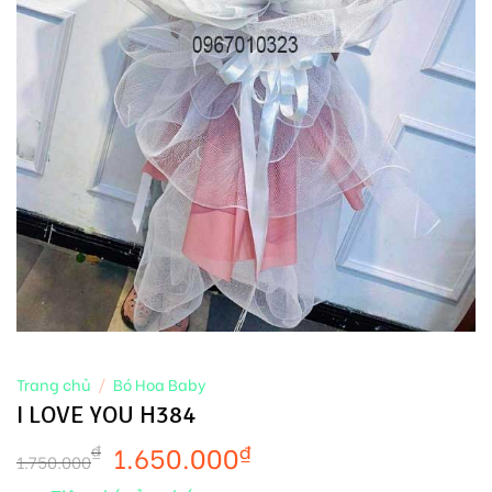
Trang chủ
/
Bó Hoa Baby
I LOVE YOU H384
1.650.000
₫
₫
1.750.000