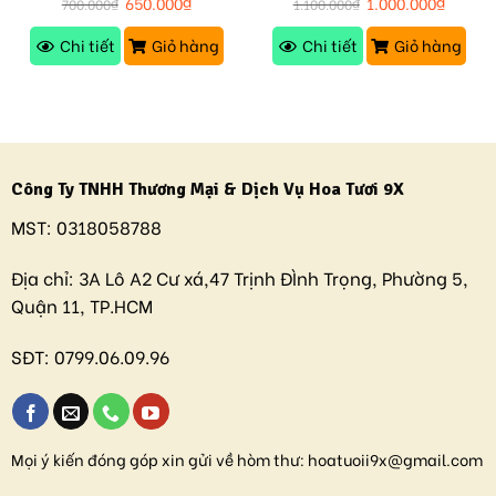
650.000
₫
1.000.000
₫
700.000
₫
1.100.000
₫
Chi tiết
Giỏ hàng
Chi tiết
Giỏ hàng
Công Ty TNHH Thương Mại & Dịch Vụ Hoa Tươi 9X
MST:
0318058788
Địa chỉ:
3A Lô A2 Cư xá,47 Trịnh ĐÌnh Trọng, Phường 5,
Quận 11, TP.HCM
SĐT:
0799.06.09.96
Mọi ý kiến đóng góp xin gửi về hòm thư:
hoatuoii9x@gmail.com