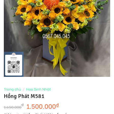
Trang chủ
/
Hoa Sinh Nhật
Hồng Phát M581
1.500.000
₫
₫
1.650.000