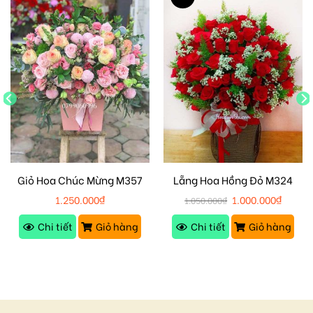
Giỏ Hoa Chúc Mừng M357
Lẵng Hoa Hồng Đỏ M324
1.250.000
₫
1.000.000
₫
1.050.000
₫
Chi tiết
Giỏ hàng
Chi tiết
Giỏ hàng