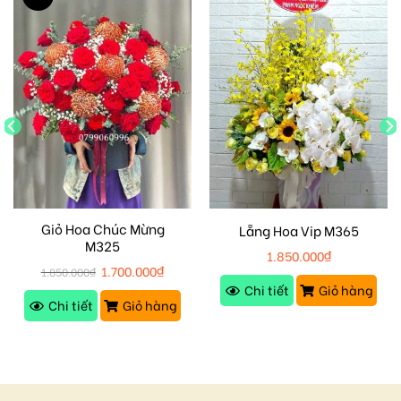
Giỏ Hoa Chúc Mừng
Lẵng Hoa Vip M365
M325
1.850.000
₫
1.700.000
₫
1.850.000
₫
Chi tiết
Giỏ hàng
Chi tiết
Giỏ hàng