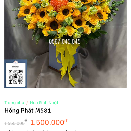
Trang chủ
/
Hoa Sinh Nhật
Hồng Phát M581
1.500.000
₫
₫
1.650.000