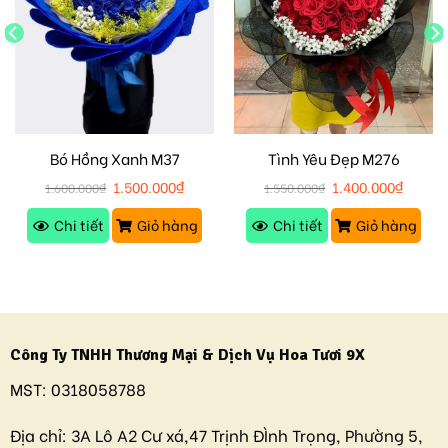
Bó Hồng Xanh M37
Tình Yêu Đẹp M276
1.500.000
₫
1.400.000
₫
1.600.000
₫
1.550.000
₫
Chi tiết
Giỏ hàng
Chi tiết
Giỏ hàng
Công Ty TNHH Thương Mại & Dịch Vụ Hoa Tươi 9X
MST:
0318058788
Địa chỉ:
3A Lô A2 Cư xá,47 Trịnh ĐÌnh Trọng, Phường 5,