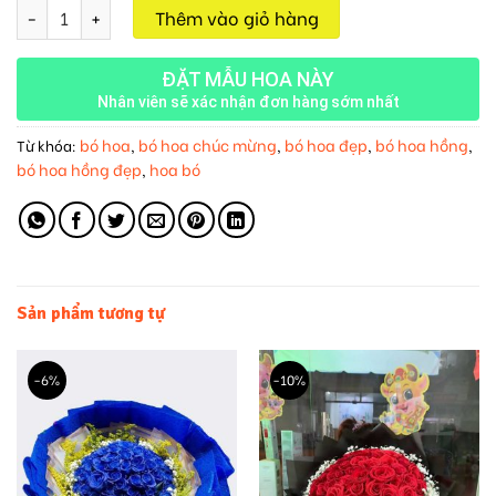
Bó Hoa Hồng Vàng M38 số lượng
Thêm vào giỏ hàng
ĐẶT MẪU HOA NÀY
Nhân viên sẽ xác nhận đơn hàng sớm nhất
bó hoa
bó hoa chúc mừng
bó hoa đẹp
bó hoa hồng
Từ khóa:
,
,
,
,
bó hoa hồng đẹp
hoa bó
,
Sản phẩm tương tự
-6%
-10%