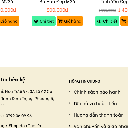
ỏ M226
Bó Hoa Đẹp M36
Tình Yêu Đẹ
00.000
₫
800.000
₫
1.40
1.550.000
₫
Giỏ hàng
Chi tiết
Giỏ hàng
Chi tiết
tin liên hệ
THÔNG TIN CHUNG
hỉ:
Hoa Tươi 9x, 3A Lô A2 Cư
Chính sách bảo hành
 Trịnh Đình Trọng, Phường 5,
Đổi trả và hoàn tiền
 11
Hướng dẫn thanh toán
ne:
0799.06.09.96
age:
Shop Hoa Tươi 9x
Vận chuyển và giao nhậ