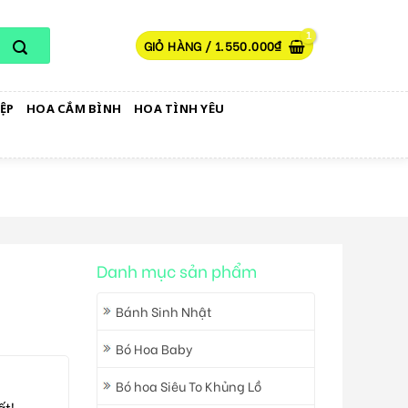
GIỎ HÀNG /
1.550.000
₫
ỆP
HOA CẮM BÌNH
HOA TÌNH YÊU
Danh mục sản phẩm
Bánh Sinh Nhật
Bó Hoa Baby
Bó hoa Siêu To Khủng Lồ
ất!