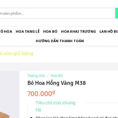
IỎ HOA
HOA TANG LỄ
HOA BÓ
HOA KHAI TRƯƠNG
LAN HỒ ĐI
HƯỚNG DẪN THANH TOÁN
 vào giỏ hàng.
Trang chủ
/
Hoa Bó
Bó Hoa Hồng Vàng M38
700.000
₫
Tiêu chí của chúng
tôi
Chọn lọc kĩ lưỡng từng bông hoa tươi đẹp nh