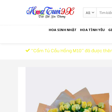
Skip
to
Tìm
kiếm:
content
HOA SINH NHẬT
HOA TÌNH YÊU
G
“Cẩm Tú Cầu Hồng M10” đã được thêm