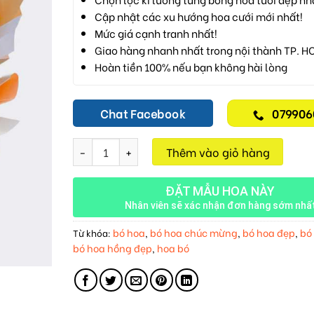
Cập nhật các xu hướng hoa cưới mới nhất!
Mức giá cạnh tranh nhất!
Giao hàng nhanh nhất trong nội thành TP. H
Hoàn tiền 100% nếu bạn không hài lòng
Chat Facebook
079906
Bó Hoa Hồng Vàng M38 số lượng
Thêm vào giỏ hàng
ĐẶT MẪU HOA NÀY
Nhân viên sẽ xác nhận đơn hàng sớm nhấ
bó hoa
bó hoa chúc mừng
bó hoa đẹp
bó
Từ khóa:
,
,
,
bó hoa hồng đẹp
hoa bó
,