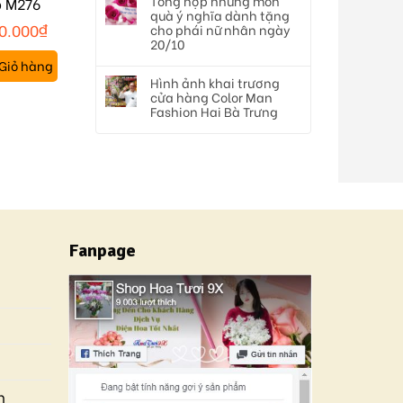
Tổng hợp những món
p M276
quà ý nghĩa dành tặng
0.000
₫
cho phái nữ nhân ngày
20/10
Giỏ hàng
Hình ảnh khai trương
cửa hàng Color Man
Fashion Hai Bà Trưng
Fanpage
n