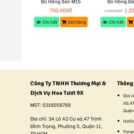
c Mừng
Bó Hồng Sen M15
Bó Hồng Đ
00
₫
750.000
₫
1.2
1.300.000
₫
Giỏ hàng
Chi tiết
Giỏ hàng
Chi tiết
Công Ty TNHH Thương Mại &
Thông 
Dịch Vụ Hoa Tươi 9X
Địa c
Xá,47
MST:
0318058788
Quận
Địa chỉ:
3A Lô A2 Cư xá,47 Trịnh
Hotli
ĐÌnh Trọng, Phường 5, Quận 11,
Fanp
TP.HCM