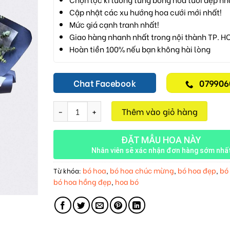
Cập nhật các xu hướng hoa cưới mới nhất!
Mức giá cạnh tranh nhất!
Giao hàng nhanh nhất trong nội thành TP. H
Hoàn tiền 100% nếu bạn không hài lòng
Chat Facebook
079906
Cẩm Tú Cầu Xanh M06 số lượng
Thêm vào giỏ hàng
ĐẶT MẪU HOA NÀY
Nhân viên sẽ xác nhận đơn hàng sớm nhấ
bó hoa
bó hoa chúc mừng
bó hoa đẹp
bó
Từ khóa:
,
,
,
bó hoa hồng đẹp
hoa bó
,