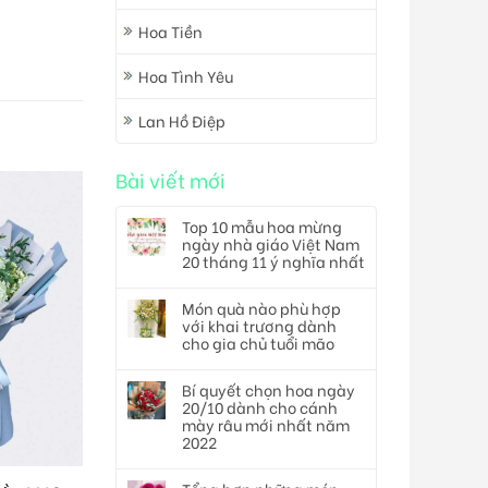
Hoa Tiền
Hoa Tình Yêu
Lan Hồ Điệp
Bài viết mới
Top 10 mẫu hoa mừng
ngày nhà giáo Việt Nam
20 tháng 11 ý nghĩa nhất
Món quà nào phù hợp
với khai trương dành
cho gia chủ tuổi mão
Bí quyết chọn hoa ngày
20/10 dành cho cánh
mày râu mới nhất năm
2022