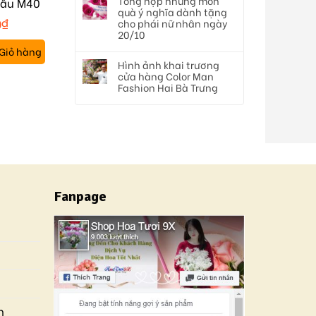
Tổng hợp những món
Cầu M40
quà ý nghĩa dành tặng
0
₫
cho phái nữ nhân ngày
20/10
Giỏ hàng
Hình ảnh khai trương
cửa hàng Color Man
Fashion Hai Bà Trưng
Fanpage
n