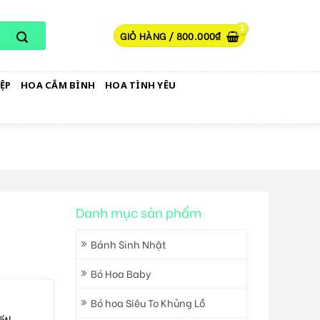
GIỎ HÀNG /
800.000
₫
ỆP
HOA CẮM BÌNH
HOA TÌNH YÊU
Danh mục sản phẩm
Bánh Sinh Nhật
Bó Hoa Baby
Bó hoa Siêu To Khủng Lồ
ất!