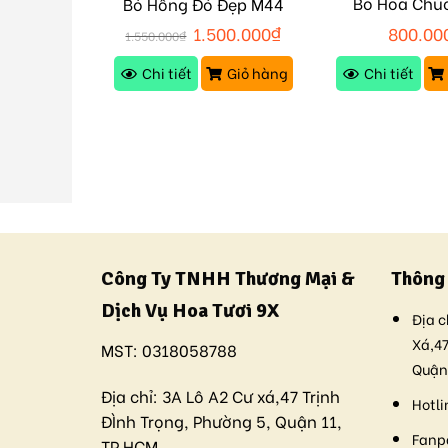
Bó Hoa Chú
ỏ M39
Bó Hồng Đỏ Đẹp M44
M243
00
₫
1.500.000
₫
800.00
1.550.000
₫
Giỏ hàng
Chi tiết
Giỏ hàng
Chi tiết
Công Ty TNHH Thương Mại &
Thông 
Dịch Vụ Hoa Tươi 9X
Địa c
Xá,47
MST:
0318058788
Quận
Địa chỉ:
3A Lô A2 Cư xá,47 Trịnh
Hotli
ĐÌnh Trọng, Phường 5, Quận 11,
Fanp
TP.HCM