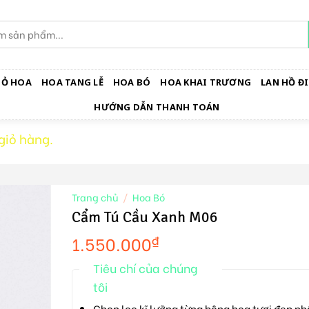
IỎ HOA
HOA TANG LỄ
HOA BÓ
HOA KHAI TRƯƠNG
LAN HỒ ĐI
HƯỚNG DẪN THANH TOÁN
giỏ hàng.
Trang chủ
/
Hoa Bó
Cẩm Tú Cầu Xanh M06
1.550.000
₫
Tiêu chí của chúng
tôi
Chọn lọc kĩ lưỡng từng bông hoa tươi đẹp nh