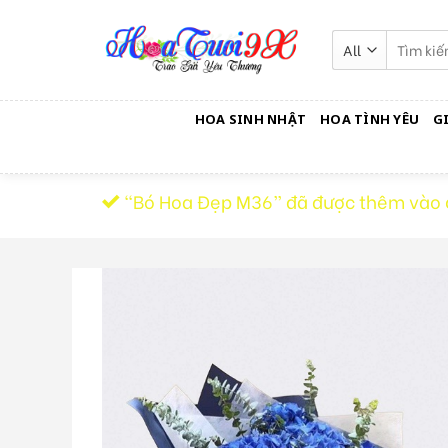
Skip
to
Tìm
kiếm:
content
HOA SINH NHẬT
HOA TÌNH YÊU
G
“Bó Hoa Đẹp M36” đã được thêm vào 