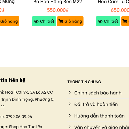
c Mừng
Bó Hoa Hồng Sen M22
Hoa Cẩm Tú 
0
₫
550.000
₫
650.00
Giỏ hàng
Chi tiết
Giỏ hàng
Chi tiết
tin liên hệ
THÔNG TIN CHUNG
hỉ:
Hoa Tươi 9x, 3A Lô A2 Cư
Chính sách bảo hành
 Trịnh Đình Trọng, Phường 5,
Đổi trả và hoàn tiền
 11
Hướng dẫn thanh toán
ne:
0799.06.09.96
age:
Shop Hoa Tươi 9x
Vận chuyển và giao nhậ