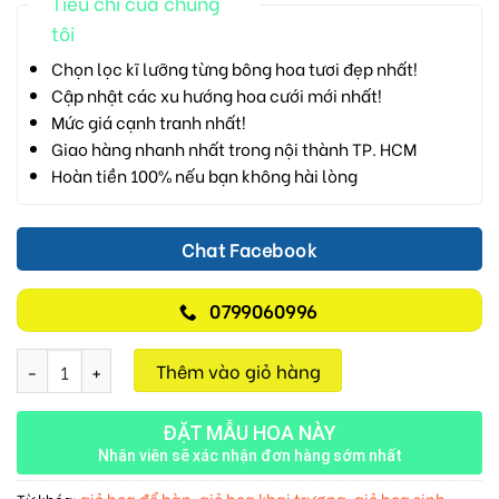
Tiêu chí của chúng
tôi
Chọn lọc kĩ lưỡng từng bông hoa tươi đẹp nhất!
Cập nhật các xu hướng hoa cưới mới nhất!
Mức giá cạnh tranh nhất!
Giao hàng nhanh nhất trong nội thành TP. HCM
Hoàn tiền 100% nếu bạn không hài lòng
Chat Facebook
0799060996
Giỏ Hồng Đỏ M375 số lượng
Thêm vào giỏ hàng
ĐẶT MẪU HOA NÀY
Nhân viên sẽ xác nhận đơn hàng sớm nhất
giỏ hoa để bàn
giỏ hoa khai trương
giỏ hoa sinh