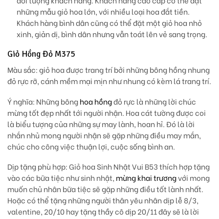
đối tượng khách hàng. Khách hàng cao cấp có thể đặt
những mẫu giỏ hoa lớn, với nhiều loại hoa đắt tiền.
Khách hàng bình dân cũng có thể đặt một giỏ hoa nhỏ
xinh, giản dị, bình dân nhưng vẫn toát lên vẻ sang trọng.
Giỏ Hồng Đỏ M375
Màu sắc:
giỏ hoa được trang trí bởi những bông hồng nhung
đỏ rực rỡ, cánh mềm mại mịn như nhung có kèm lá trang trí.
Ý nghĩa:
Những bông
hoa hồng
đỏ rực là những lời chúc
mừng tốt đẹp nhất tới người nhận. Hoa cát tường được coi
là biểu tượng của những sự may lành, hoan hỉ. Đó là lời
nhắn nhủ mong người nhận sẽ gặp những điều may mắn,
chúc cho công việc thuận lợi, cuộc sống bình an.
Dịp tặng phù hợp
: Giỏ hoa Sinh Nhật Vui B53 thích hợp tặng
vào các bữa tiệc như sinh nhật,
mừng khai trương
với mong
muốn chủ nhân bữa tiệc sẽ gặp những điều tốt lành nhất.
Hoặc có thể tặng những người thân yêu nhân dịp lễ 8/3,
valentine, 20/10 hay tặng thầy cô dịp 20/11 đây sẽ là lời