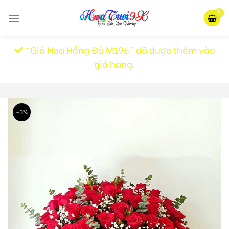
Skip
to
content
“Giỏ Hoa Hồng Đỏ M196” đã được thêm vào
giỏ hàng.
-3%