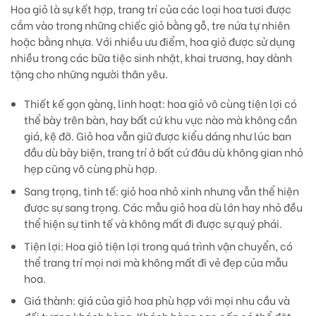
Hoa giỏ là sự kết hợp, trang trí của các loại hoa tươi được
cắm vào trong những chiếc giỏ bằng gỗ, tre nứa tự nhiên
hoặc bằng nhựa. Với nhiều ưu điểm, hoa giỏ được sử dụng
nhiều trong các bữa tiệc sinh nhật, khai trương, hay dành
tặng cho những người thân yêu.
Thiết kế gọn gàng, linh hoạt:
hoa giỏ vô cùng tiện lợi có
thể bày trên bàn, hay bất cứ khu vực nào mà không cần
giá, kệ đỡ. Giỏ hoa vẫn giữ được kiểu dáng như lúc ban
đầu dù bày biện, trang trí ở bất cứ đâu dù không gian nhỏ
hẹp cũng vô cùng phù hợp.
Sang trọng, tinh tế:
giỏ hoa nhỏ xinh nhưng vẫn thể hiện
được sự sang trọng. Các mẫu giỏ hoa dù lớn hay nhỏ đều
thể hiện sự tinh tế và không mất đi được sự quý phái.
Tiện lợi
: Hoa giỏ tiện lợi trong quá trình vận chuyển, có
thể trang trí mọi nơi mà không mất đi vẻ đẹp của mẫu
hoa.
Giá thành:
giá của giỏ hoa phù hợp với mọi nhu cầu và