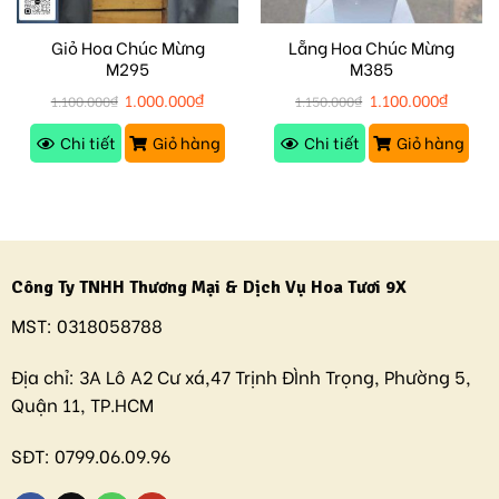
Giỏ Hoa Chúc Mừng
Lẵng Hoa Chúc Mừng
M295
M385
1.000.000
₫
1.100.000
₫
1.100.000
₫
1.150.000
₫
Chi tiết
Giỏ hàng
Chi tiết
Giỏ hàng
Công Ty TNHH Thương Mại & Dịch Vụ Hoa Tươi 9X
MST:
0318058788
Địa chỉ:
3A Lô A2 Cư xá,47 Trịnh ĐÌnh Trọng, Phường 5,
Quận 11, TP.HCM
SĐT:
0799.06.09.96