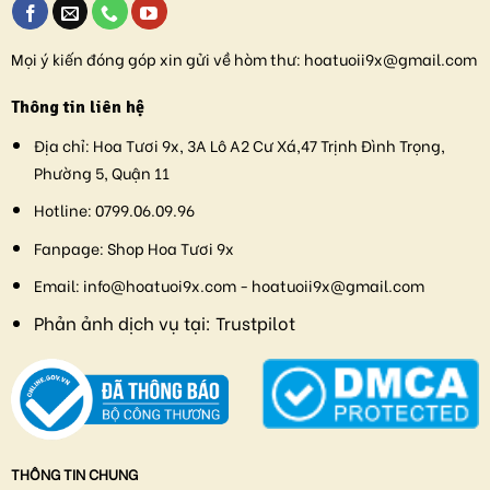
Mọi ý kiến đóng góp xin gửi về hòm thư:
hoatuoii9x@gmail.com
Thông tin liên hệ
Địa chỉ:
Hoa Tươi 9x, 3A Lô A2 Cư Xá,47 Trịnh Đình Trọng,
Phường 5, Quận 11
Hotline:
0799.06.09.96
Fanpage:
Shop Hoa Tươi 9x
Email:
info@hoatuoi9x.com - hoatuoii9x@gmail.com
Phản ảnh dịch vụ tại:
Trustpilot
THÔNG TIN CHUNG