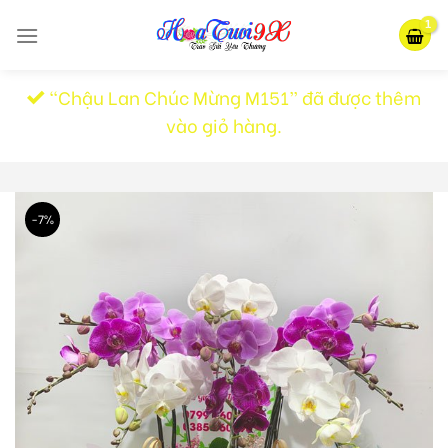
Skip
to
content
“Chậu Lan Chúc Mừng M151” đã được thêm
vào giỏ hàng.
-7%