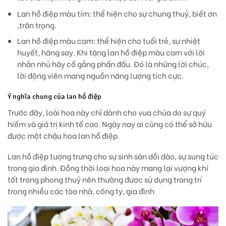
Lan hồ điệp màu tím: thể hiện cho sự chung thuỷ, biết ơn
,trân trọng.
Lan hồ điệp màu cam: thể hiện cho tuổi trẻ, sự nhiệt
huyết, hăng say. Khi tặng lan hồ điệp màu cam với lời
nhắn nhủ hãy cố gắng phấn đấu. Đó là những lời chúc,
lời động viên mang nguồn năng lượng tích cực.
Ý nghĩa chung của lan hồ điệp
Trước đây, loài hoa này chỉ dành cho vua chúa do sự quý
hiếm và giá trị kinh tế cao. Ngày nay ai cũng có thể sở hữu
được một chậu hoa lan hồ điệp.
Lan hồ điệp tượng trưng cho sự sinh sản dồi dào, sự sung túc
trong gia đình. Đồng thời loại hoa này mang lại vượng khí
tốt trong phong thuỷ nên thường được sử dụng trang trí
trong nhiều các tòa nhà, công ty, gia đình