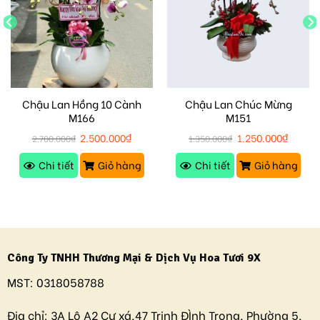
Chậu Lan Hồng 10 Cành
Chậu Lan Chúc Mừng
M166
M151
2.500.000
₫
1.250.000
₫
2.700.000
₫
1.350.000
₫
Chi tiết
Giỏ hàng
Chi tiết
Giỏ hàng
Công Ty TNHH Thương Mại & Dịch Vụ Hoa Tươi 9X
MST:
0318058788
Địa chỉ:
3A Lô A2 Cư xá,47 Trịnh ĐÌnh Trọng, Phường 5,