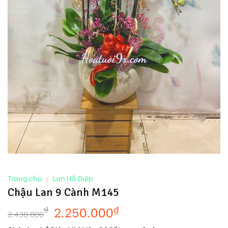
Trang chủ
/
Lan Hồ Điệp
Chậu Lan 9 Cành M145
2.250.000
₫
₫
2.430.000