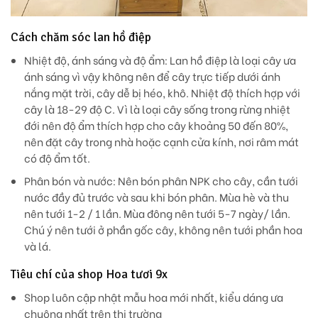
Cách chăm sóc lan hồ điệp
Nhiệt độ, ánh sáng và độ ẩm: Lan hồ điệp là loại cây ưa
ánh sáng vì vậy không nên để cây trực tiếp dưới ánh
nắng mặt trời, cây dễ bị héo, khô. Nhiệt độ thích hợp với
cây là 18-29 độ C. Vì là loại cây sống trong rừng nhiệt
đới nên độ ẩm thích hợp cho cây khoảng 50 đến 80%,
nên đặt cây trong nhà hoặc cạnh cửa kính, nơi râm mát
có độ ẩm tốt.
Phân bón và nước: Nên bón phân NPK cho cây, cần tưới
nước đầy đủ trước và sau khi bón phân. Mùa hè và thu
nên tưới 1-2 / 1 lần. Mùa đông nên tưới 5-7 ngày/ lần.
Chú ý nên tưới ở phần gốc cây, không nên tưới phần hoa
và lá.
Tiêu chí của shop Hoa tươi 9x
Shop luôn cập nhật mẫu hoa mới nhất, kiểu dáng ưa
chuộng nhất trên thị trường