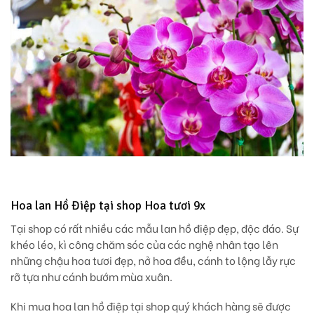
Hoa lan Hồ Điệp tại shop Hoa tươi 9x
Tại shop có rất nhiều các mẫu lan hồ điệp đẹp, độc đáo. Sự
khéo léo, kì công chăm sóc của các nghệ nhân tạo lên
những chậu hoa tươi đẹp, nở hoa đều, cánh to lộng lẫy rực
rỡ tựa như cánh bướm mùa xuân.
Khi mua hoa lan hồ điệp tại shop quý khách hàng sẽ được