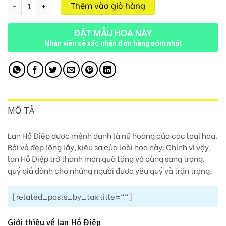
Chậu Lan 9 Cành M145 số lượng
Thêm vào giỏ hàng
ĐẶT MẪU HOA NÀY
Nhân viên sẽ xác nhận đơn hàng sớm nhất
MÔ TẢ
Lan Hồ Điệp được mệnh danh là nữ hoàng của các loại hoa.
Bởi vẻ đẹp lộng lẫy, kiêu sa của loài hoa này. Chính vì vậy,
lan Hồ Điệp trở thành món quà tặng vô cùng sang trọng,
quý giá dành cho những người được yêu quý và trân trọng.
[related_posts_by_tax title=""]
Giới thiệu về lan Hồ Điệp