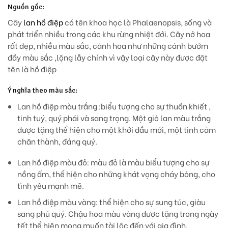
Nguồn gốc:
Cây
lan hồ điệp
có tên khoa học là Phalaenopsis, sống và
phát triển nhiều trong các khu rừng nhiệt đới. Cây nở hoa
rất đẹp, nhiều màu sắc, cánh hoa như những cánh bướm
đầy màu sắc ,lộng lẫy chính vì vậy loại cây này được đặt
tên là hồ điệp
Ý nghĩa theo màu sắc:
Lan hồ điệp màu trắng :
biểu tượng cho sự thuần khiết ,
tinh tuý, quý phái và sang trọng. Một giỏ lan màu trắng
được tặng thể hiện cho một khởi đầu mới, một tình cảm
chân thành, đáng quý.
Lan hồ điệp màu đỏ: màu đỏ là màu biểu tượng cho sự
nồng ấm, thể hiện cho những khát vọng cháy bỏng, cho
tình yêu mạnh mẽ.
Lan hồ điệp màu vàng: thể hiện cho sự sung túc, giàu
sang phú quý. Chậu hoa màu vàng được tặng trong ngày
tết thể hiện mong muốn tài lộc đến với gia đình.